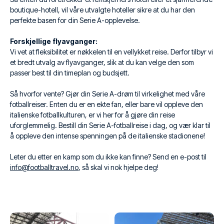
boutique-hotell, vil våre utvalgte hoteller sikre at du har den
perfekte basen for din Serie A-opplevelse.
Forskjellige flyavganger:
Vi vet at fleksibilitet er nøkkelen til en vellykket reise. Derfor tilbyr vi
et bredt utvalg av flyavganger, slik at du kan velge den som
passer best til din timeplan og budsjett.
Så hvorfor vente? Gjør din Serie A-drøm til virkelighet med våre
fotballreiser. Enten du er en ekte fan, eller bare vil oppleve den
italienske fotballkulturen, er vi her for å gjøre din reise
uforglemmelig. Bestill din Serie A-fotballreise i dag, og vær klar til
å oppleve den intense spenningen på de italienske stadionene!
Leter du etter en kamp som du ikke kan finne? Send en e-post til
info@footballtravel.no
, så skal vi nok hjelpe deg!