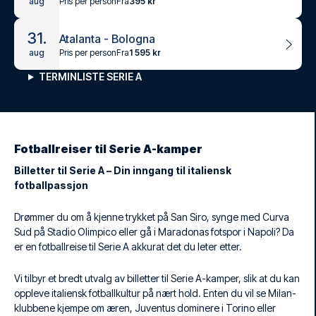
Pris per person
Fra
395 kr
aug
31.
Atalanta - Bologna
Pris per person
Fra
1 595 kr
aug
TERMINLISTE SERIE A
Fotballreiser til Serie A-kamper
Billetter til Serie A – Din inngang til italiensk
fotballpassjon
Drømmer du om å kjenne trykket på San Siro, synge med Curva
Sud på Stadio Olimpico eller gå i Maradonas fotspor i Napoli? Da
er en fotballreise til Serie A akkurat det du leter etter.
Vi tilbyr et bredt utvalg av billetter til Serie A-kamper, slik at du kan
oppleve italiensk fotballkultur på nært hold. Enten du vil se Milan-
klubbene kjempe om æren, Juventus dominere i Torino eller