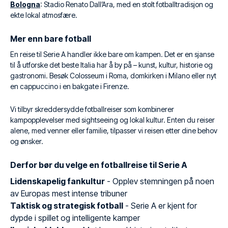
Bologna
: Stadio Renato Dall’Ara, med en stolt fotballtradisjon og
ekte lokal atmosfære.
Mer enn bare fotball
En reise til Serie A handler ikke bare om kampen. Det er en sjanse
til å utforske det beste Italia har å by på – kunst, kultur, historie og
gastronomi. Besøk Colosseum i Roma, domkirken i Milano eller nyt
en cappuccino i en bakgate i Firenze.
Vi tilbyr skreddersydde fotballreiser som kombinerer
kampopplevelser med sightseeing og lokal kultur. Enten du reiser
alene, med venner eller familie, tilpasser vi reisen etter dine behov
og ønsker.
Derfor bør du velge en fotballreise til Serie A
Lidenskapelig fankultur
- Opplev stemningen på noen
av Europas mest intense tribuner
Taktisk og strategisk fotball
- Serie A er kjent for
dypde i spillet og intelligente kamper