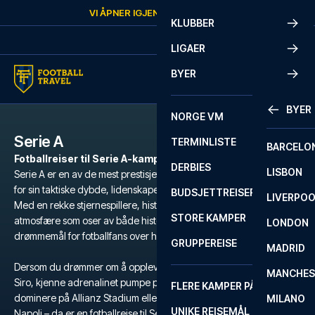
Skip to content
VI ÅPNER IGJEN
FREDAG
KL.
10:00
KLUBBER
LIGAER
BYER
BYER
NORGE VM
Serie A
TERMINLISTE
BARCELO
Fotballreiser til Serie A-kamper
DERBIES
LISBON
Serie A er en av de mest prestisjefylte fotballigaene i verden, kjent
for sin taktiske dybde, lidenskapelige fans og ikoniske klubber.
BUDSJETTREISER
LIVERPO
Med en rekke stjernespillere, historiske rivaloppgjør og en
STORE KAMPER
atmosfære som oser av både historie og intensitet, er Serie A et
LONDON
drømmemål for fotballfans over hele verden.
GRUPPEREISE
MADRID
Dersom du drømmer om å oppleve den unike stemningen på San
MANCHES
Siro, kjenne adrenalinet pumpe på Stadio Olimpico, se Juventus
FLERE KAMPER PÅ ÉN REISE
dominere på Allianz Stadium eller følge i Maradonas fotspor i
MILANO
UNIKE REISEMÅL
Napoli – da er en fotballreise til Serie A den ultimate opplevelsen.