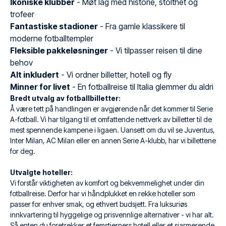
Ikoniske klubber
- Møt lag med historie, stolthet og
trofeer
Fantastiske stadioner
- Fra gamle klassikere til
moderne fotballtempler
Fleksible pakkeløsninger
- Vi tilpasser reisen til dine
behov
Alt inkludert
- Vi ordner billetter, hotell og fly
Minner for livet
- En fotballreise til Italia glemmer du aldri
Bredt utvalg av fotballbilletter:
Å være tett på handlingen er avgjørende når det kommer til Serie
A-fotball. Vi har tilgang til et omfattende nettverk av billetter til de
mest spennende kampene i ligaen. Uansett om du vil se Juventus,
Inter Milan, AC Milan eller en annen Serie A-klubb, har vi billettene
for deg.
Utvalgte hoteller:
Vi forstår viktigheten av komfort og bekvemmelighet under din
fotballreise. Derfor har vi håndplukket en rekke hoteller som
passer for enhver smak, og ethvert budsjett. Fra luksuriøs
innkvartering til hyggelige og prisvennlige alternativer - vi har alt.
Så enten du foretrekker et femstjerners hotell eller et sjarmerende