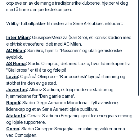
oppleve en av de mange tradisjonsrike klubbene, hjelper vi deg
med å finne den perfekte kampen.
Vi tilbyr fotballpakker til nesten alle Serie A-klubber, inkludert:
Inter Milan
: Giuseppe Meazza (San Siro), et ikonisk stadion med
elektrisk atmosfære, delt med AC Milan.
AC Milan
: San Siro, hjem til "Rossoneri" og utallige historiske
øyeblikk.
AS Roma
: Stadio Olimpico, delt med Lazio, hvor lidenskapen fra
"Giallorossi" er til å ta og føle på.
Lazio
: Også på Olimpico – "Biancocelesti" byr på stemning og
stolthet fra den evige stad.
Juventus
: Allianz Stadium, et toppmoderne stadion og
hjemmebane for "Den gamle dame".
Napoli
: Stadio Diego Armando Maradona – fylt av historie,
lidenskap og et av Serie As mest lojale publikum.
Atalanta
: Gewiss Stadium i Bergamo, kjent for energisk stemning
og lojale supportere.
Como
: Stadio Giuseppe Sinigaglia – en intim og vakker arena
ved Comosjøen.