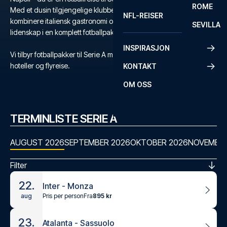
ROME
Med et dusin tilgjengelige klubber, har du mulighet til å
NFL-REISER
kombinere italiensk gastronomi og kultur med verdens største
SEVILLA
lidenskap i en komplett fotballpakke til Serie A.
INSPIRASJON
Vi tilbyr fotballpakker til Serie A med kampbilletter, utvalgte
hoteller og flyreise.
KONTAKT
OM OSS
TERMINLISTE SERIE A
AUGUST 2026
SEPTEMBER 2026
OKTOBER 2026
NOVEMBER
Filter
22.
Inter - Monza
Pris per person
Fra
895 kr
aug
23.
Atalanta - Sassuolo