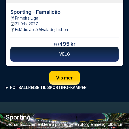
Sporting - Famalicão
Primeira Liga
21. feb. 2027
Estádio José Alvalade
,
Lisbon
495 kr
Fra
VELG
Vis mer
FOTBALLREISE TIL SPORTING-KAMPER
Sporting
Det har aldri vært enklere å planlegge en uforglemmelig fotballtur