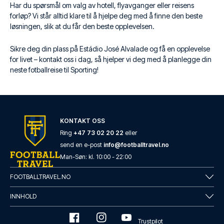
Har du spørsmål om valg av hotell, flyavganger eller reisens
forløp? Vi står alltid klare til å hjelpe deg med å finne den beste
løsningen, slik at du får den beste opplevelsen.
Sikre deg din plass på Estádio José Alvalade og få en opplevelse
for livet – kontakt oss i dag, så hjelper vi deg med å planlegge din
neste fotballreise til Sporting!
KONTAKT OSS
Ring
+47 73 02 20 22
eller
send en e-post
info@footballtravel.no
Man
-
Søn
: kl.
10:00
-
22:00
FOOTBALLTRAVEL.NO
INNHOLD
Trustpilot