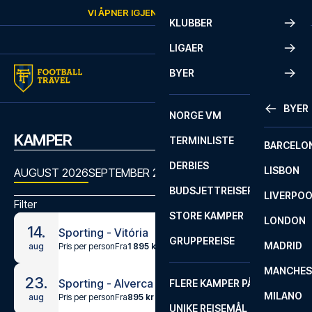
Skip to content
VI ÅPNER IGJEN
LØRDAG
KL.
10:00
KLUBBER
LIGAER
BYER
BYER
NORGE VM
KAMPER
TERMINLISTE
BARCELO
DERBIES
LISBON
AUGUST 2026
SEPTEMBER 2026
OKTOBER 2026
NOVEMBER
BUDSJETTREISER
LIVERPO
Filter
STORE KAMPER
LONDON
14.
Sporting - Vitória
GRUPPEREISE
MADRID
Pris per person
Fra
1 895 kr
aug
MANCHES
23.
Sporting - Alverca
FLERE KAMPER PÅ ÉN REISE
MILANO
Pris per person
Fra
895 kr
aug
UNIKE REISEMÅL