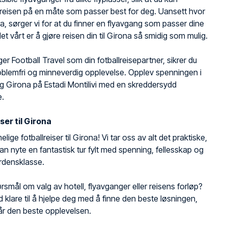
reisen på en måte som passer best for deg. Uansett hvor
fra, sørger vi for at du finner en flyavgang som passer dine
et vårt er å gjøre reisen din til Girona så smidig som mulig.
ger Football Travel som din fotballreisepartner, sikrer du
blemfri og minneverdig opplevelse. Opplev spenningen i
g Girona på Estadi Montilivi med en skreddersydd
e.
ser til Girona
ige fotballreiser til Girona! Vi tar oss av alt det praktiske,
 kan nyte en fantastisk tur fylt med spenning, fellesskap og
erdensklasse.
rsmål om valg av hotell, flyavganger eller reisens forløp?
tid klare til å hjelpe deg med å finne den beste løsningen,
 får den beste opplevelsen.