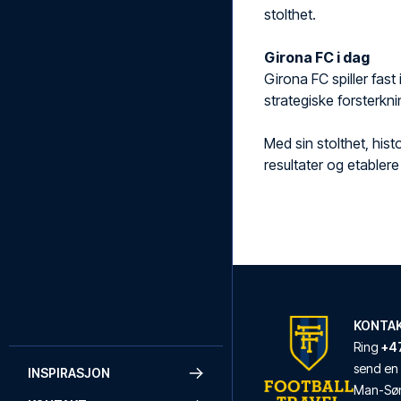
stolthet.
Girona FC i dag
Girona FC spiller fast
strategiske forsterkn
Med sin stolthet, his
resultater og etabler
KONTA
Ring
+4
send en
INSPIRASJON
Man
-
Sø