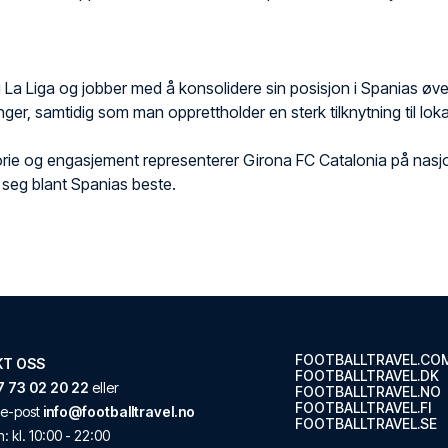
 i La Liga og jobber med å konsolidere sin posisjon i Spanias øv
inger, samtidig som man opprettholder en sterk tilknytning til lo
torie og engasjement representerer Girona FC Catalonia på nasj
e seg blant Spanias beste.
FOOTBALLTRAVEL.CO
KT OSS
FOOTBALLTRAVEL.DK
7 73 02 20 22
eller
FOOTBALLTRAVEL.NO
FOOTBALLTRAVEL.FI
 e-post
info@footballtravel.no
FOOTBALLTRAVEL.SE
n
: kl.
10:00
-
22:00