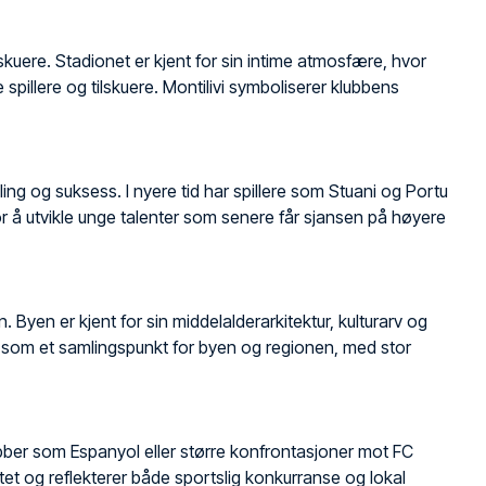
lskuere. Stadionet er kjent for sin intime atmosfære, hvor
pillere og tilskuere. Montilivi symboliserer klubbens
kling og suksess. I nyere tid har spillere som Stuani og Portu
 for å utvikle unge talenter som senere får sjansen på høyere
Byen er kjent for sin middelalderarkitektur, kulturarv og
rer som et samlingspunkt for byen og regionen, med stor
ubber som Espanyol eller større konfrontasjoner mot FC
et og reflekterer både sportslig konkurranse og lokal