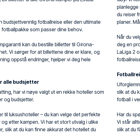
planlegge 
du reiser 
budsjettvennlig fotballreise eller den ultimate
planer. Mål
n fotballpakke som passer dine behov.
Når du vel
pgaranti kan du bestille billetter til Girona-
deg en pro
t. Vi sørger for at billettene dine er klare, og
LaLiga 2 o
ning oppstå endringer, hjelper vi deg hele
fotballreis
Fotballrei
r alle budsjetter
Uforglemmel
tting, har vi nøye valgt ut en rekke hoteller som
slik at du
r og budsjetter.
fotball i v
er til luksushoteller – du kan velge det perfekte
Har du spø
 og etter kampen. Vi har et stort utvalg i ulike
Vi står all
, slik at du kan finne akkurat det hotellet du
slik at du