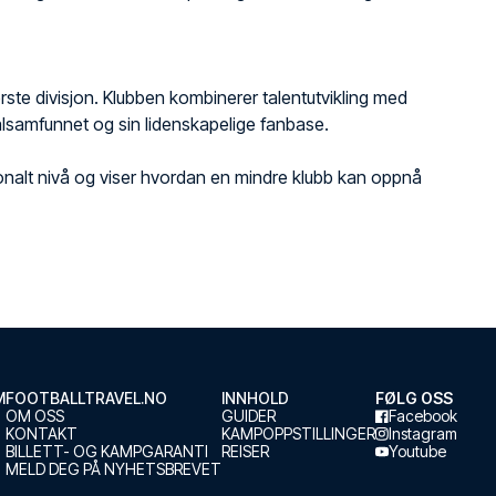
erste divisjon. Klubben kombinerer talentutvikling med
kalsamfunnet og sin lidenskapelige fanbase.
onalt nivå og viser hvordan en mindre klubb kan oppnå
M
FOOTBALLTRAVEL.NO
INNHOLD
FØLG OSS
OM OSS
GUIDER
Facebook
KONTAKT
KAMPOPPSTILLINGER
Instagram
BILLETT- OG KAMPGARANTI
REISER
Youtube
MELD DEG PÅ NYHETSBREVET