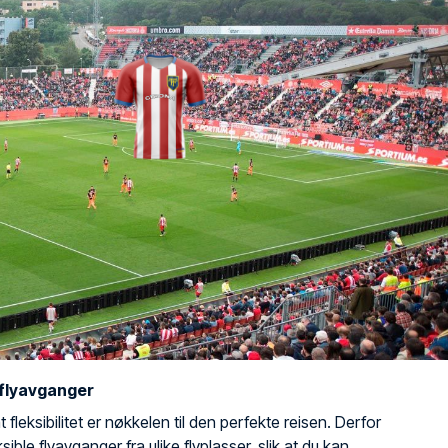
 flyavganger
 fleksibilitet er nøkkelen til den perfekte reisen. Derfor
leksible flyavganger fra ulike flyplasser, slik at du kan