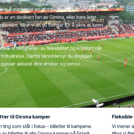
lere å planlegge en uforglemmelig fotballtur til en
 er en dedikert fan av Girona, eller bare leter
levelse, tilbyr vi alt du trenger for å sikre at turen
erdig.
rstår vi viktigheten av fleksibilitet og komfort når
fotballreise. Derfor skreddersyr du din egen
en passer akkurat dine ønsker og behov.
etter til Girona kamper
Fleksible
n ting som står i fokus – billetter til kampene.
Vi mener at
g av billetter til alle Girona kamper på Estadi
tilbyr vi f