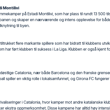
 Montilivi
emmekamper på Estadi Montilivi, som har plass til rundt 13 500 ti
å banen og skaper en nærværende og intens opplevelse for både s
lknytning til byen.
tiltrukket flere markante spillere som har bidratt til klubbens utvi
som har ført klubben til suksess i La Liga. Klubben er også kjent
ordøstlige Catalonia, nær både Barcelona og den franske grensen. 
all spiller en viktig rolle i lokalsamfunnet, og Girona FC funge
rivaliseringer i Catalonia, hvor kamper mot andre katalanske kl
kker ekstra oppmerksomhet. Disse kampene har alltid høy intensit