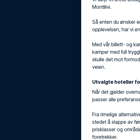
Montilivi.
Så enten du ønsker en 
opplevelsen, har vi e
Med vår billett- og kam
kamper med full trygghe
skulle det mot formod
veien.
Utvalgte hoteller fo
Når det gjelder overna
passer alle preferanse
Fra rimelige alternativ
stedet å slappe av før
prisklasser og områder
foretrekker.