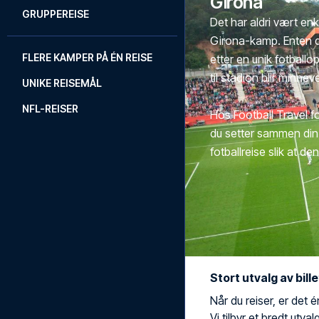
Girona
GRUPPEREISE
Det har aldri vært enk
Girona-kamp. Enten du
FLERE KAMPER PÅ ÉN REISE
etter en unik fotballopp
til stadion blir minnev
UNIKE REISEMÅL
NFL-REISER
Hos Football Travel fo
du setter sammen din 
fotballreise slik at d
Stort utvalg av bill
Når du reiser, er det é
Vi tilbyr et bredt utval