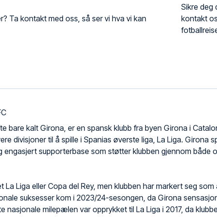
Sikre deg d
ker? Ta kontakt med oss, så ser vi hva vi kan
kontakt os
fotballreis
FC
fte bare kalt Girona, er en spansk klubb fra byen Girona i Catalo
re divisjoner til å spille i Spanias øverste liga, La Liga. Girona sp
og engasjert supporterbase som støtter klubben gjennom både o
et La Liga eller Copa del Rey, men klubben har markert seg som 
jonale suksesser kom i 2023/24-sesongen, da Girona sensasjonel
e nasjonale milepælen var opprykket til La Liga i 2017, da klubbe