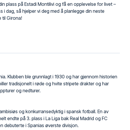
in plass på Estadi Montilivi og få en opplevelse for livet –
s i dag, så hjelper vi deg med å planlegge din neste
e til Girona!
nia. Klubben ble grunnlagt i 1930 og har gjennom historien
iller tradisjonelt i røde og hvite stripete drakter og har
ppturer og nedturer.
ambisiøs og konkurransedyktig i spansk fotball. En av
t endte på 3. plass i La Liga bak Real Madrid og FC
n debuterte i Spanias øverste divisjon.