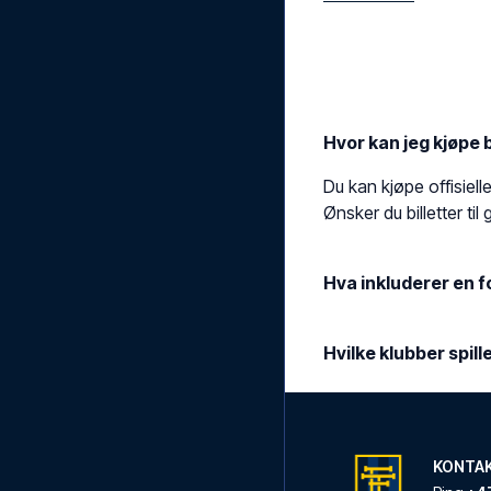
Hvor kan jeg kjøpe b
Du kan kjøpe offisiell
Ønsker du billetter til g
Hva inkluderer en f
Hvilke klubber spill
KONTA