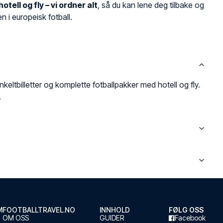
 hotell og fly – vi ordner alt
, så du kan lene deg tilbake og
n i europeisk fotball.
nkeltbilletter og komplette fotballpakker med hotell og fly.
.
M
FOOTBALLTRAVEL.NO
INNHOLD
FØLG OSS
OM OSS
GUIDER
Facebook