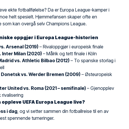
leve ekte fotballfølelse? Da er Europa League-kamper i
et noe helt spesielt. Hjemmefansen skaper ofte en
 som kan overgå selv Champions League.
niske oppgjør i Europa League-historien
s. Arsenal (2019)
– Rivaloppgjør i europeisk finale
. Inter Milan (2020)
– Målrik og tett finale i Köln
Madrid vs. Athletic Bilbao (2012)
– To spanske storlag i
ell
 Donetsk vs. Werder Bremen (2009)
– Østeuropeisk
r United vs. Roma (2021 – semifinale)
– Gjenopplev
 rivalisering
 å oppleve UEFA Europa League live?
ss i dag
, og vi setter sammen din fotballreise til en av
est spennende turneringer.