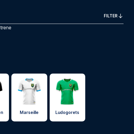
FILTER
ltrene
en
Marseille
Ludogorets