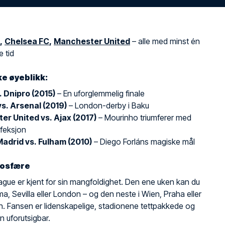
,
Chelsea FC
,
Manchester United
– alle med minst én
e tid
ke øyeblikk:
. Dnipro (2015)
– En uforglemmelig finale
s. Arsenal (2019)
– London-derby i Baku
r United vs. Ajax (2017)
– Mourinho triumferer med
rfeksjon
Madrid vs. Fulham (2010)
– Diego Forláns magiske mål
mosfære
gue er kjent for sin mangfoldighet. Den ene uken kan du
a, Sevilla eller London – og den neste i Wien, Praha eller
. Fansen er lidenskapelige, stadionene tettpakkede og
 uforutsigbar.