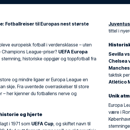
 Fotballreiser til Europas nest største
Juventus
tittel i nyer
eve europeisk fotball i verdensklasse – uten
Historis
le Champions League-priser?
UEFA Europa
Sevilla vs
 stemning, historiske oppgjør og toppfotball fra
Chelsea v
Mancheste
taktisk pe
store og mindre ligaer er Europa League en
Atlético 
 kan skje. Fra uventede overraskelser til store
r – her kjenner du fotballens nerve og
Unik at
Europa Lea
være i Rom
historie og hjerte
København
lagt i 1971 som
UEFA Cup
, og skiftet navn til
stemningen