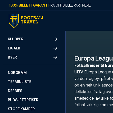
Skip to content
100% BILLETTGARANTI
FRA OFFISIELLE PARTNERE
KLUBBER
LIGAER
Europa Leagu
BYER
Fotballreiser til 
UEFA Europa League er
NORGE VM
verden, og byr på et 
TERMINLISTE
og en helt unik atmo
DERBIES
deltakelse fra lag ov
smeltedigel av ulike fo
BUDSJETTREISER
fotball virkelig kommer 
STORE KAMPER