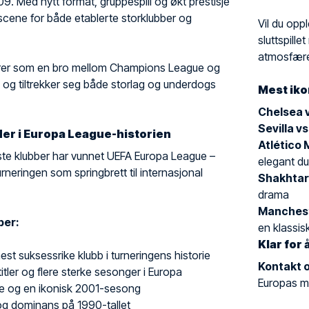
09. Med nytt format, gruppespill og økt prestisje
g scene for både etablerte storklubber og
Vil du opp
sluttspill
atmosfære
rer som en bro mellom Champions League og
og tiltrekker seg både storlag og underdogs
Mest iko
Chelsea v
Sevilla vs
er i Europa League-historien
Atlético 
ste klubber har vunnet UEFA Europa League –
elegant du
rneringen som springbrett til internasjonal
Shakhtar
drama
Mancheste
ber:
en klassisk
Klar for
 mest suksessrike klubb i turneringens historie
Kontakt o
titler og flere sterke sesonger i Europa
Europas m
re og en ikonisk 2001-sesong
 og dominans på 1990-tallet