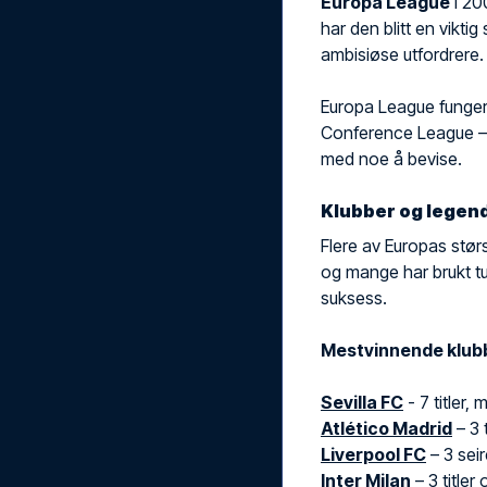
Europa League
i 20
har den blitt en vikti
ambisiøse utfordrere.
Europa League funge
Conference League – 
med noe å bevise.
Klubber og legend
Flere av Europas stør
og mange har brukt tu
suksess.
Mestvinnende klub
Sevilla FC
- 7 titler,
Atlético Madrid
– 3 
Liverpool FC
– 3 sei
Inter Milan
– 3 titler