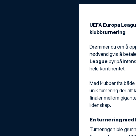
UEFA Europa League:
klubbturnering
Drømmer du om å oppl
nødvendigvis å beta
League
byr på intens
hele kontinentet.
Med klubber fra både 
unik turnering der alt
finaler mellom gigante
lidenskap.
En turnering med 
Turneringen ble grunn