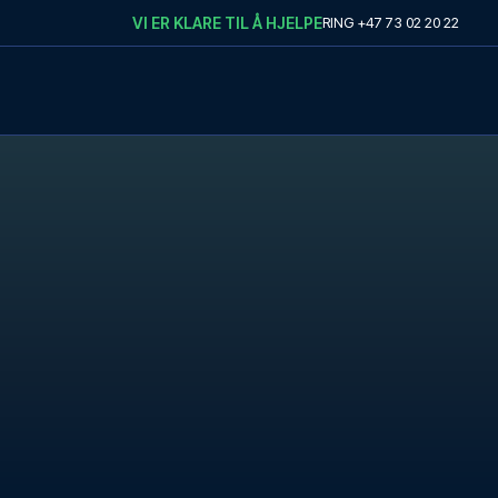
VI ER KLARE TIL Å HJELPE
RING
+47 73 02 20 22