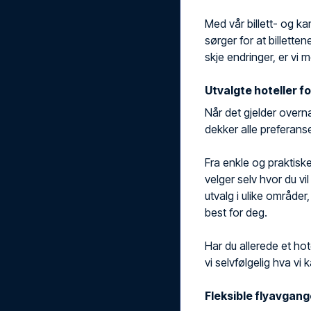
Med vår billett- og ka
sørger for at billette
skje endringer, er vi 
Utvalgte hoteller fo
Når det gjelder overn
dekker alle preferanse
Fra enkle og praktiske 
velger selv hvor du vil
utvalg i ulike områder
best for deg.
Har du allerede et ho
vi selvfølgelig hva vi ka
Fleksible flyavgang