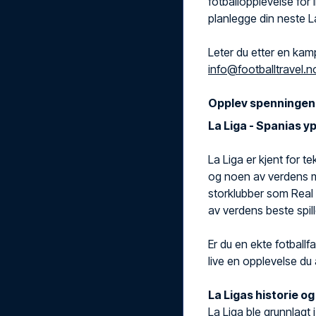
fotballopplevelse for 
planlegge din neste L
Leter du etter en kam
info@footballtravel.n
Opplev spenningen m
La Liga - Spanias y
La Liga er kjent for te
og noen av verdens me
storklubber som Real 
av verdens beste spill
Er du en ekte fotballfa
live en opplevelse du 
La Ligas historie o
La Liga ble grunnlagt 