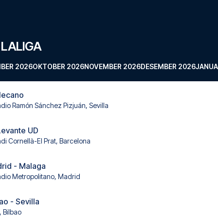
 LALIGA
BER 2026
OKTOBER 2026
NOVEMBER 2026
DESEMBER 2026
JANUA
llecano
adio Ramón Sánchez Pizjuán, Sevilla
Levante UD
adi Cornellà-El Prat, Barcelona
drid - Malaga
adio Metropolitano, Madrid
ao - Sevilla
 Bilbao