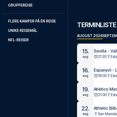
GRUPPEREISE
FLERE KAMPER PÅ ÉN REISE
TERMINLISTE
UNIKE REISEMÅL
AUGUST 2026
SEPTEM
NFL-REISER
15.
Sevilla - Va
21:30
Est
aug
16.
Espanyol - 
19:00
Est
aug
19.
Atlético Ma
21:00
Est
aug
22.
Athletic Bilb
San Mamés,
aug