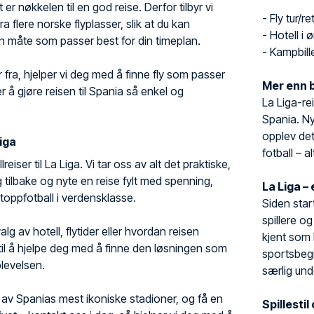
t er nøkkelen til en god reise. Derfor tilbyr vi
- Fly tur/re
ra flere norske flyplasser, slik at du kan
- Hotell i
n måte som passer best for din timeplan.
- Kampbille
 fra, hjelper vi deg med å finne fly som passer
Mer enn b
er å gjøre reisen til Spania så enkel og
La Liga-re
Spania. Ny
opplev det 
Liga
fotball – a
eiser til La Liga. Vi tar oss av alt det praktiske,
g tilbake og nyte en reise fylt med spenning,
La Liga –
toppfotball i verdensklasse.
Siden star
spillere o
g av hotell, flytider eller hvordan reisen
kjent som 
 til å hjelpe deg med å finne den løsningen som
sportsbegi
levelsen.
særlig und
 av Spanias mest ikoniske stadioner, og få en
Spillestil