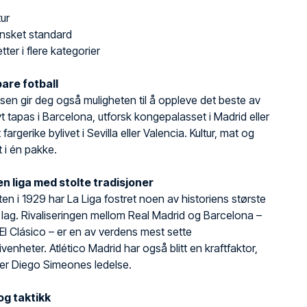
tur
 ønsket standard
tter i flere kategorier
are fotball
isen gir deg også muligheten til å oppleve det beste av
t tapas i Barcelona, utforsk kongepalasset i Madrid eller
fargerike bylivet i Sevilla eller Valencia. Kultur, mat og
lt i én pakke.
 en liga med stolte tradisjoner
ten i 1929 har La Liga fostret noen av historiens største
g lag. Rivaliseringen mellom Real Madrid og Barcelona –
El Clásico – er en av verdens mest sette
venheter. Atlético Madrid har også blitt en kraftfaktor,
er Diego Simeones ledelse.
 og taktikk