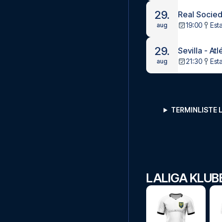
29.
Real Socied
19:00
Est
aug
29.
Sevilla - At
21:30
Est
aug
TERMINLISTE 
LALIGA KLUB