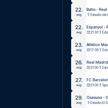
22.
Bétis - Rea
Estadio de L
aug
22.
Espanyol - 
21:30
Est
aug
23.
Atlético Mad
17:00
Est
aug
26.
Real Madrid
21:00
Est
aug
27.
FC Barcelona
21:00
Spo
aug
29.
Osasuna - 
Estadio El 
aug