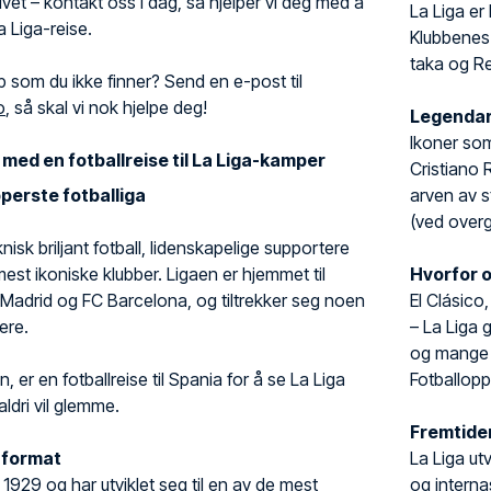
livet – kontakt oss i dag, så hjelper vi deg med å
La Liga er 
a Liga-reise.
Klubbenes 
taka og Re
p som du ikke finner? Send en e-post til
o
, så skal vi nok hjelpe deg!
Legendari
Ikoner som
ed en fotballreise til La Liga-kamper
Cristiano R
pperste fotballiga
arven av s
(ved overg
knisk briljant fotball, lidenskapelige supportere
st ikoniske klubber. Ligaen er hjemmet til
Hvorfor o
Madrid og FC Barcelona, og tiltrekker seg noen
El Clásico
ere.
– La Liga g
og mange a
n, er en fotballreise til Spania for å se La Liga
Fotballopp
aldri vil glemme.
Fremtiden
g format
La Liga ut
i 1929 og har utviklet seg til en av de mest
og interna