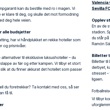
Valencia
mpgaranti kan du bestille med ro i magen. Vi
Sevilla F
ne er klare til deg, og skulle det mot formodning
med deg hele veien.
Opplev s
En av de 
r alle budsjetter
stadion. S
du står på
atting, har vi håndplukket en rekke hoteller som
Ramón Sán
r og prisnivåer.
Billetter 
alternativer til eksklusive luksushoteller – du
Billetter t
 slappe av før og etter kampen. Vi tilbyr et stort
derbyet, k
, slik at du finner akkurat det hotellet som passer
stresset – v
ligaen.
tell du foretrekker? Ta kontakt med oss, så ser
Fotballreis
n få til.
Vi tilbyr k
er
uforglemme