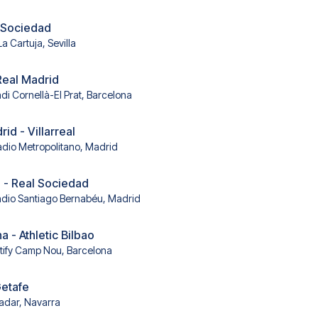
l Sociedad
a Cartuja, Sevilla
Real Madrid
adi Cornellà-El Prat, Barcelona
rid - Villarreal
adio Metropolitano, Madrid
 - Real Sociedad
adio Santiago Bernabéu, Madrid
 - Athletic Bilbao
tify Camp Nou, Barcelona
Getafe
Sadar, Navarra