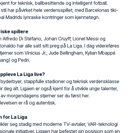
kjent for teknisk, ballbesittende og intelligent fotball.
stil har påvirket hele verdensspillet, med Barcelonas tiki-
al Madrids lynraske kontringer som kjennetegn.
ske spillere
 Alfredo Di Stéfano, Johan Cruyff, Lionel Messi og
onaldo har alle satt sitt preg på La Liga. I dag videreføres
tjerner som Vinícius Jr., Jude Bellingham, Kylian Mbappé
ang) og Pedri.
ppleve La Liga live?
, byderbyer, stappfulle stadioner og teknisk verdensklasse
ir deg alt. Ligaen er også kjent for å utvikle unge talenter,
v morgendagens stjerner ser du først her.
levelsen er rå og autentisk.
 for La Liga
vikler seg stadig med moderne TV-avtaler, VAR-teknologi
sjonale initiativer. Ligaen har befestet sin posisjon som en