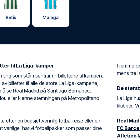
Bétis
Malaga
etter til La Liga-kamper
hjemme og 
mens tre l
n ting som står i sentrum – billettene til kampen.
lg av billetter til alle de store La Liga-kampene,
De størst
 å se Real Madrid på Santiago Bernabéu,
u eller kjenne stemningen på Metropolitano i
La Liga hu
klubber. Vi 
e etter en budsjettvennlig fotballreise eller en
Real Mad
 vanlige, har vi fotballpakker som passer dine
FC Barce
Atlético 