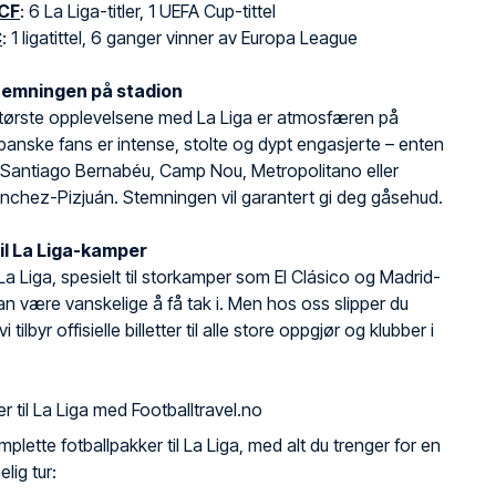
 CF
: 6 La Liga-titler, 1 UEFA Cup-tittel
C
: 1 ligatittel, 6 ganger vinner av Europa League
temningen på stadion
største opplevelsene med La Liga er atmosfæren på
panske fans er intense, stolte og dypt engasjerte – enten
 Santiago Bernabéu, Camp Nou, Metropolitano eller
chez-Pizjuán. Stemningen vil garantert gi deg gåsehud.
til La Liga-kamper
il La Liga, spesielt til storkamper som El Clásico og Madrid-
an være vanskelige å få tak i. Men hos oss slipper du
i tilbyr offisielle billetter til alle store oppgjør og klubber i
er til La Liga med Footballtravel.no
omplette fotballpakker til La Liga, med alt du trenger for en
lig tur: