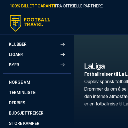
Skip to content
100% BILLETTGARANTI
FRA OFFISIELLE PARTNERE
KLUBBER
LIGAER
LaLiga
BYER
Fotballreiser til La
Opplev spansk fotball
NORGE VM
Drømmer du om å se de
TERMINLISTE
den intense atmosfær
DERBIES
er en fotballreise til 
BUDSJETTREISER
STORE KAMPER