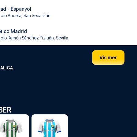
ad - Espanyol
adio Anoeta, San Sebastián
lético Madrid
adio Ramón Sánchez Pizjuán, Sevilla
Vis mer
LALIGA
BER