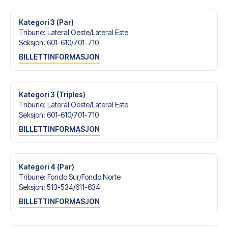
med personlig service både før og under reisen. Vi er
tilgjengelige på
+47 73 02 20 22
eller
her
dersom du
Kategori 3 (Par)
trenger hjelp til å bestille reisen.
Tribune
:
Lateral Oeste/​Lateral Este
Seksjon
:
601-610/​701-710
Er du klar for å oppleve Real Madrid på Estadio Santiago
BILLETTINFORMASJON
Bernabéu mot Athletic Bilbao? Kontakt oss idag, og la oss
hjelpe deg med å realisere din fotballreisedrøm!
Kategori 3 (Triples)
Tribune
:
Lateral Oeste/​Lateral Este
Seksjon
:
601-610/​701-710
BILLETTINFORMASJON
Kategori 4 (Par)
Tribune
:
Fondo Sur/​Fondo Norte
Seksjon
:
513-534/​611-634
BILLETTINFORMASJON