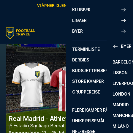
Skip to content
VI ÅPNER IGJEN
TIRSDAG
KL.
10:00
KLUBBER
LIGAER
BYER
BYER
TERMINLISTE
DERBIES
BARCELO
BUDSJETTREISER
LISBON
STORE KAMPER
LIVERPO
GRUPPEREISE
LONDON
MADRID
FLERE KAMPER PÅ ÉN REISE
MANCHES
Real Madrid - Athletic Bilbao
UNIKE REISEMÅL
Estadio Santiago Bernabéu
,
Madrid
MILANO
NFL-REISER
Reiseperiode
:
12. - 15. feb. 2027