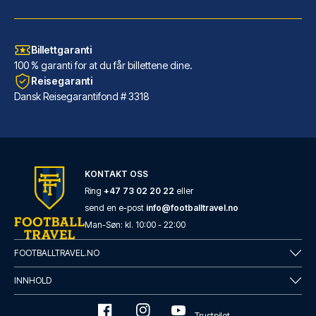
Billettgaranti
100 % garanti for at du får billettene dine.
Reisegaranti
Dansk Reisegarantifond # 3318
KONTAKT OSS
Tótem Madrid Hotel
Ring
+47 73 02 20 22
eller
Velger du Tótem Madrid Hotel i...
send en e-post
info@footballtravel.no
LES MER OM HOTELLET
Man
-
Søn
: kl.
10:00
-
22:00
FOOTBALLTRAVEL.NO
INNHOLD
Trustpilot