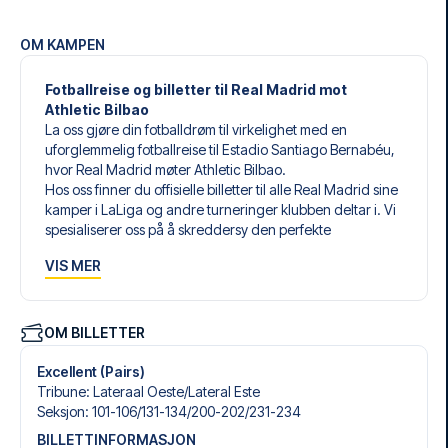
OM KAMPEN
Fotballreise og billetter til Real Madrid mot
Athletic Bilbao
La oss gjøre din fotballdrøm til virkelighet med en
uforglemmelig fotballreise til Estadio Santiago Bernabéu,
hvor Real Madrid møter Athletic Bilbao.
Hos oss finner du offisielle billetter til alle Real Madrid sine
kamper i LaLiga og andre turneringer klubben deltar i. Vi
spesialiserer oss på å skreddersy den perfekte
fotballreisen som matcher dine individuelle ønsker og
VIS MER
behov.
Våre skreddersydde fotballreiser til Real Madrid er laget
for å gi deg en opplevelse du aldri vil glemme. Du setter
sammen din egen fotballpakke, tilpasset dine preferanser.
OM BILLETTER
Velg blant et bredt utvalg av fotballbilletter, nøye utvalgte
hoteller for enhver smak og budsjett, samt fleksible fly som
Excellent (Pairs)
passer deg best.
Tribune
:
Lateraal Oeste/​Lateral Este
Når du velger billettype, kan du se hvilken seksjon du skal
Seksjon
:
101-106/​131-134/​200-202/​231-234
sitte i, og hva billetten inkluderer – spesielt hvis det er en
BILLETTINFORMASJON