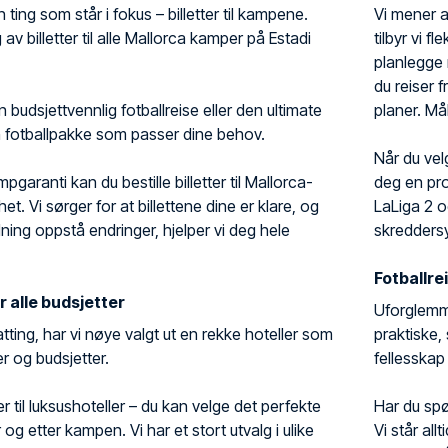
n ting som står i fokus – billetter til kampene.
Vi mener at
g av billetter til alle Mallorca kamper på Estadi
tilbyr vi f
planlegge 
du reiser 
budsjettvennlig fotballreise eller den ultimate
planer. Mål
n fotballpakke som passer dine behov.
Når du vel
pgaranti kan du bestille billetter til Mallorca-
deg en pro
t. Vi sørger for at billettene dine er klare, og
LaLiga 2 
ning oppstå endringer, hjelper vi deg hele
skreddersy
Fotballrei
r alle budsjetter
Uforglemmel
tting, har vi nøye valgt ut en rekke hoteller som
praktiske, 
r og budsjetter.
fellesskap
er til luksushoteller – du kan velge det perfekte
Har du spø
 og etter kampen. Vi har et stort utvalg i ulike
Vi står all