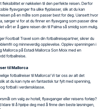
 fleksibilitet er nøkkelen til den perfekte reisen. Derfor
leksible flyavganger fra ulike flyplasser, slik at du kan
reisen på en måte som passer best for deg. Uansett hvor
fra, sørger vi for at du finner en flyavgang som passer dine
et vårt er å gjøre reisen din til Palma så smidig som mulig.
ger Football Travel som din fotballreisepartner, sikrer du
blemfri og minneverdig opplevelse. Opplev spenningen i
og Mallorca på Estadi Mallorca Son Moix med en
dd fotballreise.
ser til Mallorca
ige fotballreiser til Mallorca! Vi tar oss av alt det
slik at du kan nyte en fantastisk tur fylt med spenning,
 og fotball i verdensklasse.
rsmål om valg av hotell, flyavganger eller reisens forløp?
tid klare til å hjelpe deg med å finne den beste løsningen,