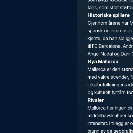
fans, som stolt støtter
Historiske spillere
Gjennom årene har Mal
spansk og internasjon
kjente, da han slo igje
til FC Barcelona. Andr
Ángel Nadal og Dani G
Øya Mallorca
Mallorca er den størs
med vakre strender, fjel
lokalbefolkningens id
og kulturelt fyrtårn f
Rivaler
Mallorca har ingen dir
middelhavsklubber som
intensitet. I tillegg 
grunn av de geografis