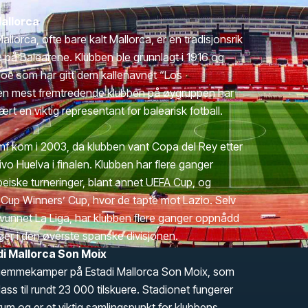
allorca
llorca, ofte bare kalt Mallorca, er en tradisjonsrik
a på Balearene. Klubben ble grunnlagt i 1916 og
, noe som har gitt dem kallenavnet “Los
en mest fremtredende klubben på øygruppen har
rt en viktig representant for balearisk fotball.
umf kom i 2003, da klubben vant Copa del Rey etter
vo Huelva i finalen. Klubben har flere ganger
ropeiske turneringer, blant annet UEFA Cup, og
i Cup Winners’ Cup, hvor de tapte mot Lazio. Selv
 vunnet La Liga, har klubben flere ganger oppnådd
ger i den øverste spanske divisjonen.
i Mallorca Son Moix
e hjemmekamper på Estadi Mallorca Son Moix, som
ass til rundt 23 000 tilskuere. Stadionet fungerer
um og er et viktig samlingspunkt for klubbens