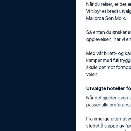
Når du reiser, er det é
Vi tilbyr et bredt utval
Mallorca Son Moix.
Så enten du ønsker en 
opplevelsen, har vi e
Med vår billett- og kam
kamper med full trygghe
skulle det mot formod
veien.
Utvalgte hoteller fo
Når det gjelder overna
passer alle preferanse
Fra rimelige alternativ
stedet å slappe av før