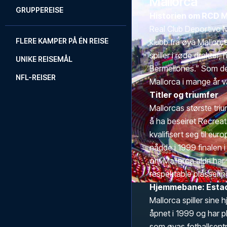
Mallorca
GRUPPEREISE
Historien om RCD M
Real Club Deportivo Ma
FLERE KAMPER PÅ ÉN REISE
klubb fra øya Mallorc
spiller i røde drakter
UNIKE REISEMÅL
Bermellones.” Som d
NFL-REISER
Mallorca i mange år væ
Titler og triumfer
Mallorcas største tri
å ha beseiret Recreati
kvalifisert seg til eu
nådde i 1999 finalen 
om Mallorca aldri har
respektable plasserin
Hjemmebane: Estad
Mallorca spiller sin
åpnet i 1999 og har pl
som øyas fotballsentr