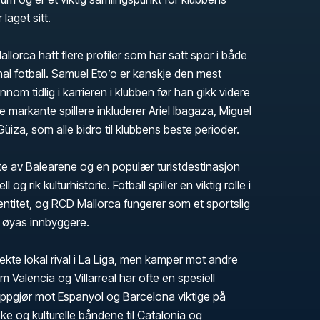
 laget sitt.
lorca hatt flere profiler som har satt spor i både
al fotball. Samuel Eto’o er kanskje den mest
nnom tidlig i karrieren i klubben før han gikk videre
e markante spillere inkluderer Ariel Ibagaza, Miguel
üiza, som alle bidro til klubbens beste perioder.
te av Balearene og en populær turistdestinasjon
l og rik kulturhistorie. Fotball spiller en viktig rolle i
entitet, og RCD Mallorca fungerer som et sportslig
or øyas innbyggere.
ekte lokal rival i La Liga, men kamper mot andre
 Valencia og Villarreal har ofte en spesiell
er oppgjør mot Espanyol og Barcelona viktige på
ke og kulturelle båndene til Catalonia og