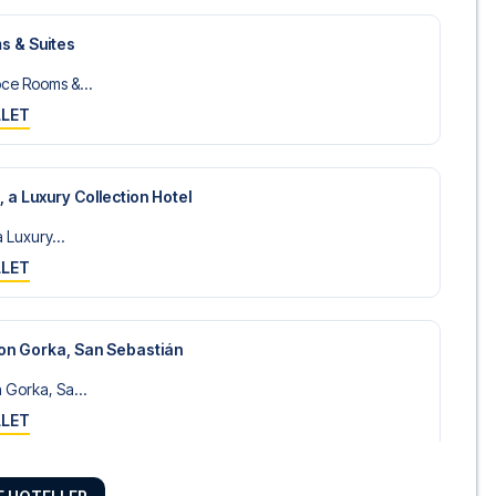
s & Suites
ce Rooms &...
LLET
, a Luxury Collection Hotel
a Luxury...
LLET
on Gorka, San Sebastián
 Gorka, Sa...
LLET