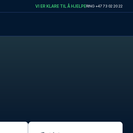
VI ER KLARE TIL Å HJELPE
RING
+47 73 02 20 22