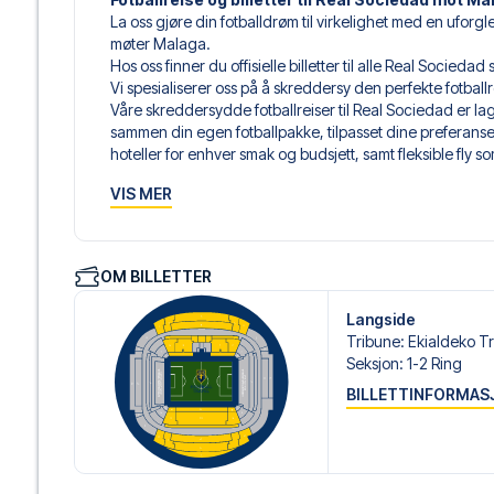
La oss gjøre din fotballdrøm til virkelighet med en uforg
møter Malaga.
Hos oss finner du offisielle billetter til alle Real Socied
Vi spesialiserer oss på å skreddersy den perfekte fotbal
Våre skreddersydde fotballreiser til Real Sociedad er lag
sammen din egen fotballpakke, tilpasset dine preferanser. 
hoteller for enhver smak og budsjett, samt fleksible fly s
Når du velger billettype, kan du se hvilken seksjon du skal 
VIS MER
hospitality-billett. En hospitality-billett gir deg mer en
til lounge og/eller mat og drikke. Hvis dette er inkludert,
dine reisedokumenter.
Vi tilbyr et bredt utvalg av håndplukkede hoteller i San 
OM BILLETTER
Fra luksuriøse 5-stjerners hoteller til sjarmerende boutiqu
reisende. Vi tar hensyn til beliggenhet, komfort og pris. 
Langside
best. Foretrekker du et spesifikt hotell vi ikke tilbyr, så ko
Tribune
:
Ekialdeko Tr
Vi tilbyr fotballpakker til Real Sociedad både med og uten 
Seksjon
:
1-2 Ring
Velger du en av våre komplette pakker med fly, mottar d
BILLETTINFORMAS
flydetaljer sammen med reisedokumentene dine – slik at d
fotballopplevelsen.
Trygg booking og personlig service
Din sikkerhet og opplevelse er vår høyeste prioritet. Vi s
personlig service både før og under reisen. Vi er tilgjen