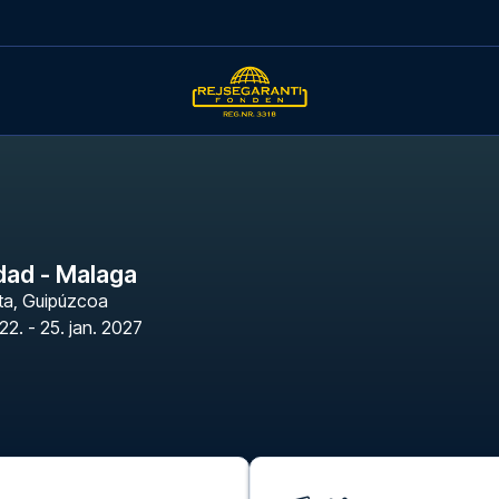
dad - Malaga
ta
,
Guipúzcoa
22. - 25. jan. 2027