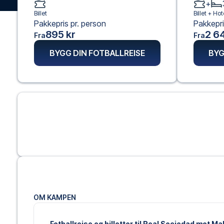
+
Billet
Billet +
Hote
Pakkepris pr. person
Pakkepri
895 kr
2 64
Fra
Fra
BYGG DIN FOTBALLREISE
BYG
OM KAMPEN
Fotballreise og billetter til Real Sociedad mot M