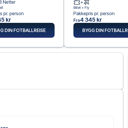
3
Netter
+
ll
Billet +
Fly
s pr. person
Pakkepris pr. person
5 kr
4 345 kr
Fra
G DIN FOTBALLREISE
BYGG DIN FOTBALLR
alaga