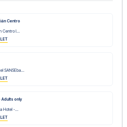
a mot Malaga? Kontakt oss idag, og la oss hjelpe deg med
ián Centro
 Centro l...
LLET
el SANSEba...
LLET
 Adults only
 Hotel -...
LLET