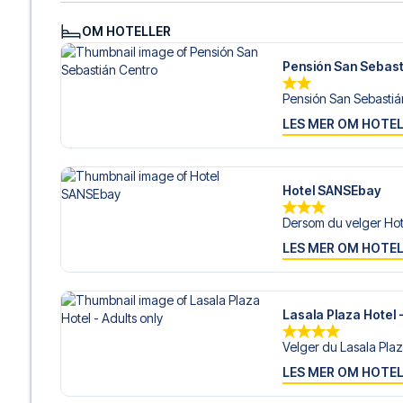
hjelp til å bestille reisen.
OM HOTELLER
Er du klar for å oppleve Real Sociedad på Estadio Anoet
å realisere din fotballreisedrøm!
Pensión San Sebast
Pensión San Sebastián
LES MER OM HOTE
Hotel SANSEbay
Dersom du velger Hot
LES MER OM HOTE
Lasala Plaza Hotel -
Velger du Lasala Plaza
LES MER OM HOTE