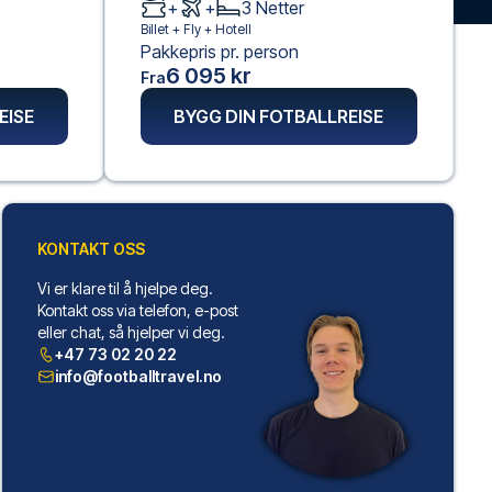
+
+
3
Netter
Billet +
Fly
+
Hotell
Pakkepris pr. person
6 095 kr
Fra
EISE
BYGG DIN FOTBALLREISE
KONTAKT OSS
Vi er klare til å hjelpe deg.
Kontakt oss via telefon, e-post
eller chat, så hjelper vi deg.
+47 73 02 20 22
info@footballtravel.no