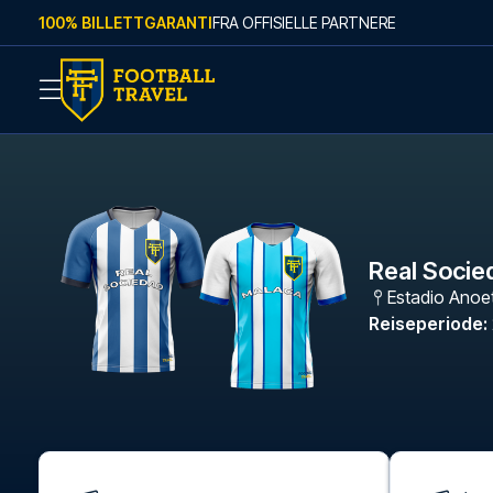
Skip to content
100% BILLETTGARANTI
FRA OFFISIELLE PARTNERE
Real Socie
Estadio Anoe
Reiseperiode
: