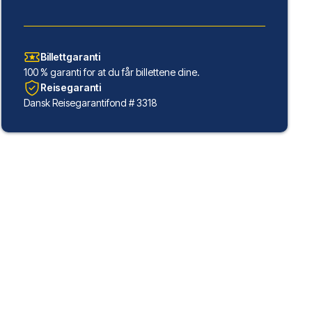
Billettgaranti
100 % garanti for at du får billettene dine.
Reisegaranti
Dansk Reisegarantifond # 3318