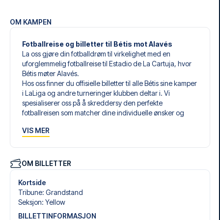
OM KAMPEN
Fotballreise og billetter til Bétis mot Alavés
La oss gjøre din fotballdrøm til virkelighet med en
uforglemmelig fotballreise til Estadio de La Cartuja, hvor
Bétis møter Alavés.
Hos oss finner du offisielle billetter til alle Bétis sine kamper
i LaLiga og andre turneringer klubben deltar i. Vi
spesialiserer oss på å skreddersy den perfekte
fotballreisen som matcher dine individuelle ønsker og
behov.
VIS MER
Våre skreddersydde fotballreiser til Bétis er laget for å gi
deg en opplevelse du aldri vil glemme. Du setter sammen
din egen fotballpakke, tilpasset dine preferanser. Velg
blant et bredt utvalg av fotballbilletter, nøye utvalgte
OM BILLETTER
hoteller for enhver smak og budsjett, samt fleksible fly som
passer deg best.
Kortside
Når du velger billettype, kan du se hvilken seksjon du skal
Tribune
:
Grandstand
sitte i, og hva billetten inkluderer – spesielt hvis det er en
Seksjon
:
Yellow
hospitality-billett. En hospitality-billett gir deg mer enn
BILLETTINFORMASJON