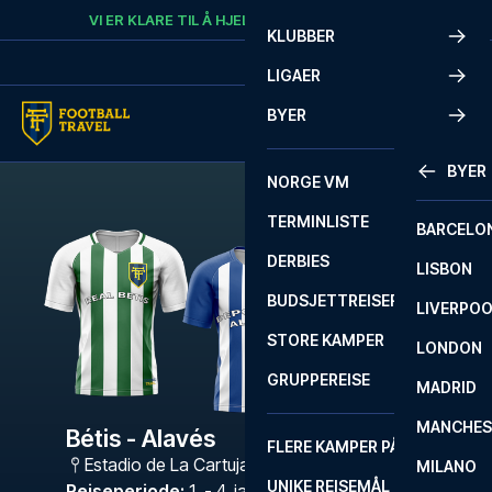
Skip to content
VI ER KLARE TIL Å HJELPE
RING
+47 73 02 20 22
KLUBBER
LIGAER
BYER
BYER
NORGE VM
TERMINLISTE
BARCELO
DERBIES
LISBON
BUDSJETTREISER
LIVERPO
STORE KAMPER
LONDON
GRUPPEREISE
MADRID
MANCHES
Bétis - Alavés
FLERE KAMPER PÅ ÉN REISE
Estadio de La Cartuja
,
Sevilla
MILANO
UNIKE REISEMÅL
Reiseperiode
:
1. - 4. jan. 2027