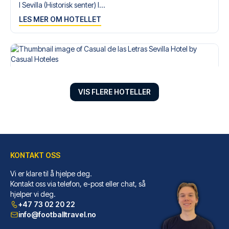
I Sevilla (Historisk senter) l...
LES MER OM HOTELLET
VIS FLERE HOTELLER
KONTAKT OSS
Vi er klare til å hjelpe deg.
Casual de las Letras Sevilla Hotel by Casual Hoteles
Kontakt oss via telefon, e-post eller chat, så
hjelper vi deg.
Casual de las Letras Sevilla H...
+47 73 02 20 22
LES MER OM HOTELLET
info@footballtravel.no