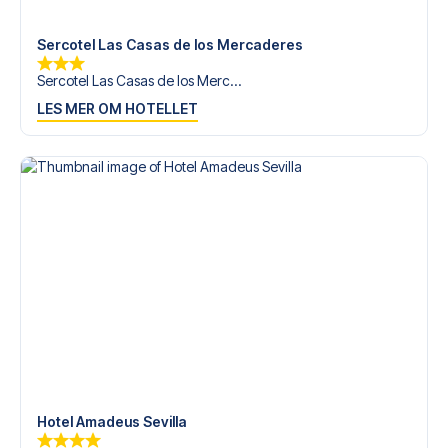
tilgjengelige på
+47 73 02 20 22
eller
her
dersom du
trenger hjelp til å bestille reisen.
Sercotel Las Casas de los Mercaderes
Er du klar for å oppleve Bétis på Estadio de La Cartuja mot
Sercotel Las Casas de los Merc...
Alavés? Kontakt oss idag, og la oss hjelpe deg med å
LES MER OM HOTELLET
realisere din fotballreisedrøm!
Hotel Amadeus Sevilla