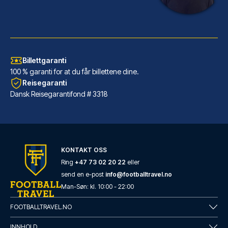
Billettgaranti
100 % garanti for at du får billettene dine.
Reisegaranti
Dansk Reisegarantifond # 3318
Eurostars Torre Sevilla
KONTAKT OSS
Har du Eurostars Torre Sevilla...
Ring
+47 73 02 20 22
eller
send en e-post
info@footballtravel.no
LES MER OM HOTELLET
Man
-
Søn
: kl.
10:00
-
22:00
FOOTBALLTRAVEL.NO
INNHOLD