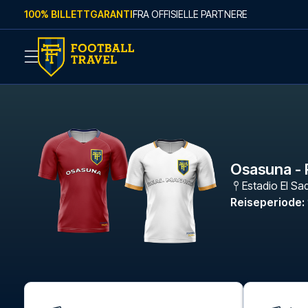
Skip to content
100% BILLETTGARANTI
FRA OFFISIELLE PARTNERE
Osasuna - 
Estadio El Sa
Reiseperiode
: