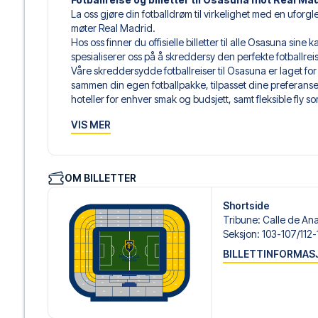
La oss gjøre din fotballdrøm til virkelighet med en uforgl
møter Real Madrid.
Hos oss finner du offisielle billetter til alle Osasuna sin
spesialiserer oss på å skreddersy den perfekte fotballre
Våre skreddersydde fotballreiser til Osasuna er laget for
sammen din egen fotballpakke, tilpasset dine preferanser. 
hoteller for enhver smak og budsjett, samt fleksible fly s
Når du velger billettype, kan du se hvilken seksjon du skal 
VIS MER
hospitality-billett. En hospitality-billett gir deg mer en
til lounge og/eller mat og drikke. Hvis dette er inkludert,
dine reisedokumenter.
Vi tilbyr et bredt utvalg av håndplukkede hoteller i Nava
OM BILLETTER
luksuriøse 5-stjerners hoteller til sjarmerende boutiquehot
reisende. Vi tar hensyn til beliggenhet, komfort og pris. 
Shortside
best. Foretrekker du et spesifikt hotell vi ikke tilbyr, så ko
Tribune
:
Calle de Ana
Vi tilbyr fotballpakker til Osasuna både med og uten fly, s
Seksjon
:
103-107/​112
Velger du en av våre komplette pakker med fly, mottar d
BILLETTINFORMAS
flydetaljer sammen med reisedokumentene dine – slik at d
fotballopplevelsen.
Trygg booking og personlig service
Din sikkerhet og opplevelse er vår høyeste prioritet. Vi s
personlig service både før og under reisen. Vi er tilgjen