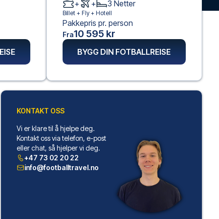
+
+
3
Netter
Billet +
Fly
+
Hotell
Pakkepris pr. person
10 595 kr
Fra
EISE
BYGG DIN FOTBALLREISE
KONTAKT OSS
Vi er klare til å hjelpe deg.
Kontakt oss via telefon, e-post
eller chat, så hjelper vi deg.
+47 73 02 20 22
info@footballtravel.no