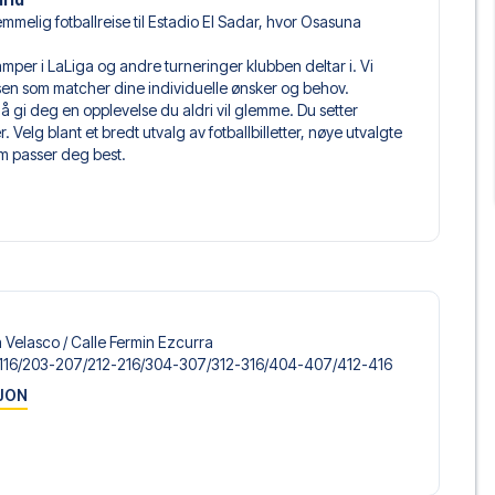
emmelig fotballreise til Estadio El Sadar, hvor Osasuna
e kamper i LaLiga og andre turneringer klubben deltar i. Vi
isen som matcher dine individuelle ønsker og behov.
 å gi deg en opplevelse du aldri vil glemme. Du setter
Velg blant et bredt utvalg av fotballbilletter, nøye utvalgte
om passer deg best.
sitte i, og hva billetten inkluderer – spesielt hvis det er en
n bare inngang til kampen – det kan for eksempel være tilgang
 vil det være tydelig angitt både ved valg av billettype og i
rra, som passer til enhver smak og ethvert budsjett. Fra
eller og prisvennlige alternativer – vi har noe for alle
Alt du trenger å gjøre er å velge det hotellet som passer deg
ntakt oss, og vi skal se hva vi kan gjøre.
 Velasco /​ Calle Fermin Ezcurra
å du kan selv velge om du vil stå for flyreisen.
-116/​203-207/​212-216/​304-307/​312-316/​404-407/​412-416
u all nødvendig informasjon om innsjekkingsrutiner og
JON
u kan reise trygt og fokusere fullt ut på
ørger for en problemfri bestillingsprosess, og står klare med
gelige på
+47 73 02 20 22
eller
her
dersom du trenger