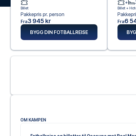
+
Billet
Billet +
Hote
Pakkepris pr. person
Pakkepri
3 945 kr
6 54
Fra
Fra
BYGG DIN FOTBALLREISE
BYG
OM KAMPEN
Fotballreise og billetter til Osasuna mot Real Ma