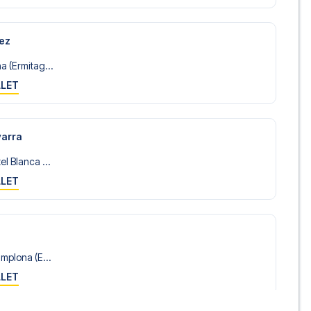
rez
a (Ermitag...
LLET
varra
l Blanca ...
LLET
mplona (E...
LLET