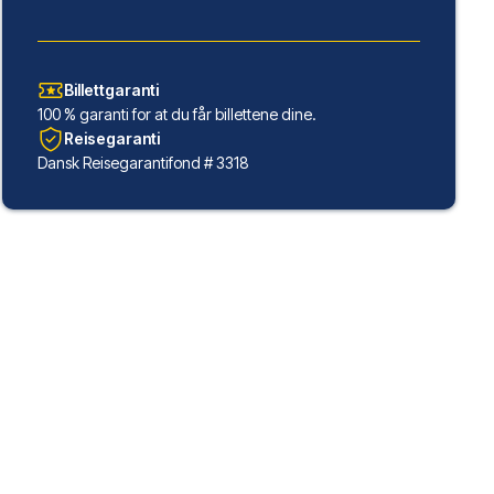
Billettgaranti
100 % garanti for at du får billettene dine.
Reisegaranti
Dansk Reisegarantifond # 3318