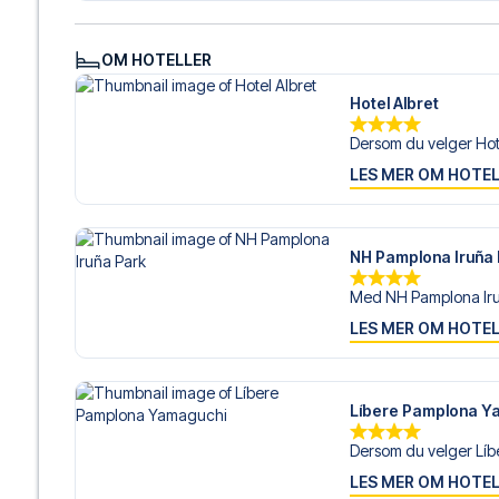
hjelp til å bestille reisen.
Er du klar for å oppleve Osasuna på Estadio El Sadar mo
OM HOTELLER
realisere din fotballreisedrøm!
Hotel Albret
Dersom du velger Hotel
LES MER OM HOTE
NH Pamplona Iruña
Med NH Pamplona Iruñ
LES MER OM HOTE
Líbere Pamplona Y
Dersom du velger Líb
LES MER OM HOTE