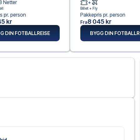
3
Netter
+
ll
Billet +
Fly
s pr. person
Pakkepris pr. person
5 kr
8 045 kr
Fra
G DIN FOTBALLREISE
BYGG DIN FOTBALLR
drid