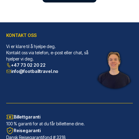
KONTAKT OSS
Vi er klare til å hjelpe deg.
Petit Palace Tres Cruces
Kontakt oss via telefon, e-post eller chat, så
hjelper vi deg.
Dersom du velger Petit Palace ...
+47 73 02 20 22
LES MER OM HOTELLET
info@footballtravel.no
Billettgaranti
100 % garanti for at du får billettene dine.
Reisegaranti
Dansk Reisegarantifond # 3318