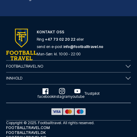
Casual del Teatro Madrid Hotel by Casual Hoteles
KONTAKT OSS
Casual del Teatro Madrid Hotel...
Ring
+47 73 02 20 22
eller
send en e-post
info@footballtravel.no
LES MER OM HOTELLET
Man
-
Søn
: kl.
10:00
-
22:00
FOOTBALLTRAVEL.NO
INNHOLD
Trustpilot
facebook
instagram
youtube
Copyright © 2025.
Footballtravel
. All rights reserved.
FOOTBALLTRAVEL.COM
FOOTBALLTRAVEL.DK