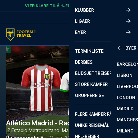
Skip to content
VI ER KLARE TIL Å HJELPE
RING
+47 73 02 20 22
KLUBBER
LIGAER
BYER
BYER
TERMINLISTE
DERBIES
BARCELO
BUDSJETTREISER
LISBON
STORE KAMPER
LIVERPO
GRUPPEREISE
LONDON
MADRID
FLERE KAMPER PÅ ÉN REISE
MANCHES
Atlético Madrid - Racing Santander
UNIKE REISEMÅL
Estadio Metropolitano
,
Madrid
MILANO
NFL-REISER
Reiseperiode
:
8. - 11. jan. 2027