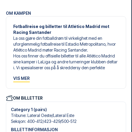
OM KAMPEN
Fotballreise og billetter til Atlético Madrid mot
Racing Santander
La oss gjøre din fotballdrøm til virkelighet med en
uforglemmelig fotballreise til Estadio Metropolitano, hvor
Atlético Madrid møter Racing Santander.
Hos oss finner du offisielle billetter til alle Atlético Madrid
sine kamper i LaLiga og andre turneringer klubben deltar
i. Vi spesialiserer oss på å skreddersy den perfekte
fotballreisen som matcher dine individuelle ønsker og
VIS MER
behov.
Våre skreddersydde fotballreiser til Atlético Madrid er
laget for å gi deg en opplevelse du aldri vil glemme. Du
setter sammen din egen fotballpakke, tilpasset dine
OM BILLETTER
preferanser. Velg blant et bredt utvalg av fotballbilletter,
nøye utvalgte hoteller for enhver smak og budsjett, samt
Category 1 (pairs)
fleksible fly som passer deg best.
Tribune
:
Lateral Oeste/​Lateral Este
Når du velger billettype, kan du se hvilken seksjon du skal
Seksjon
:
400-412/​423-429/​500-512
sitte i, og hva billetten inkluderer – spesielt hvis det er en
BILLETTINFORMASJON