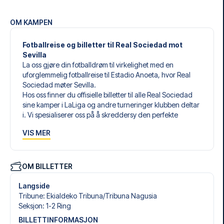
OM KAMPEN
Fotballreise og billetter til Real Sociedad mot
Sevilla
La oss gjøre din fotballdrøm til virkelighet med en
uforglemmelig fotballreise til Estadio Anoeta, hvor Real
Sociedad møter Sevilla.
Hos oss finner du offisielle billetter til alle Real Sociedad
sine kamper i LaLiga og andre turneringer klubben deltar
i. Vi spesialiserer oss på å skreddersy den perfekte
fotballreisen som matcher dine individuelle ønsker og
VIS MER
behov.
Våre skreddersydde fotballreiser til Real Sociedad er
laget for å gi deg en opplevelse du aldri vil glemme. Du
setter sammen din egen fotballpakke, tilpasset dine
OM BILLETTER
preferanser. Velg blant et bredt utvalg av fotballbilletter,
nøye utvalgte hoteller for enhver smak og budsjett, samt
Langside
fleksible fly som passer deg best.
Tribune
:
Ekialdeko Tribuna/​Tribuna Nagusia
Når du velger billettype, kan du se hvilken seksjon du skal
Seksjon
:
1-2 Ring
sitte i, og hva billetten inkluderer – spesielt hvis det er en
BILLETTINFORMASJON