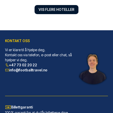
VIS FLERE HOTELLER
KONTAKT OSS
Vi er klare til å hjelpe deg.
Lasala Plaza Hotel - Adults only
Kontakt oss via telefon, e-post eller chat, så
hjelper vi deg.
Velger du Lasala Plaza Hotel -...
+47 73 02 20 22
LES MER OM HOTELLET
info@footballtravel.no
Billettgaranti
100 % garanti for at du får billettene dine.