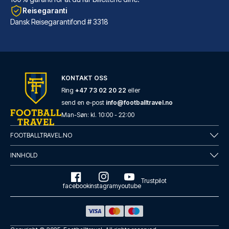
Reisegaranti
Dansk Reisegarantifond # 3318
Legazpi Doce Rooms & Suites
KONTAKT OSS
Velger du Legazpi Doce Rooms &...
Ring
+47 73 02 20 22
eller
send en e-post
info@footballtravel.no
LES MER OM HOTELLET
Man
-
Søn
: kl.
10:00
-
22:00
FOOTBALLTRAVEL.NO
INNHOLD
Trustpilot
facebook
instagram
youtube