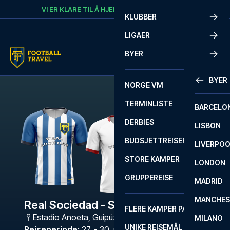
Skip to content
VI ER KLARE TIL Å HJELPE
RING
+47 73 02 20 22
KLUBBER
LIGAER
BYER
BYER
NORGE VM
TERMINLISTE
BARCELO
DERBIES
LISBON
BUDSJETTREISER
LIVERPO
STORE KAMPER
LONDON
GRUPPEREISE
MADRID
MANCHES
Real Sociedad - Sevilla
FLERE KAMPER PÅ ÉN REISE
Estadio Anoeta
,
Guipúzcoa
MILANO
UNIKE REISEMÅL
Reiseperiode
:
27. - 30. nov. 2026