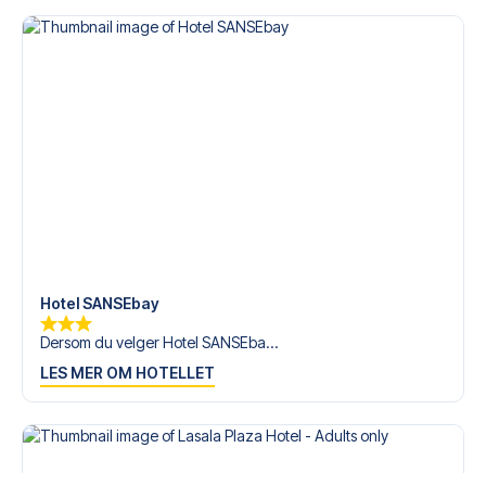
med personlig service både før og under reisen. Vi er
tilgjengelige på
+47 73 02 20 22
eller
her
dersom du
trenger hjelp til å bestille reisen.
Er du klar for å oppleve Real Sociedad på Estadio Anoeta
mot Sevilla? Kontakt oss idag, og la oss hjelpe deg med å
realisere din fotballreisedrøm!
Hotel SANSEbay
Dersom du velger Hotel SANSEba...
LES MER OM HOTELLET