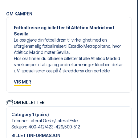
OM KAMPEN
Fotballreise og billetter til Atlético Madrid mot
Sevilla
La oss gjøre din fotballdrøm til virkelighet med en
uforglemmelig fotballreise til Estadio Metropolitano, hvor
Atlético Madrid møter Sevilla.
Hos oss finner du offisielle billetter til alle Atlético Madrid
sine kamper i LaLiga og andre turneringer klubben deltar
i. Vi spesialiserer oss på å skreddersy den perfekte
fotballreisen som matcher dine individuelle ønsker og
VIS MER
behov.
Våre skreddersydde fotballreiser til Atlético Madrid er
laget for å gi deg en opplevelse du aldri vil glemme. Du
setter sammen din egen fotballpakke, tilpasset dine
OM BILLETTER
preferanser. Velg blant et bredt utvalg av fotballbilletter,
nøye utvalgte hoteller for enhver smak og budsjett, samt
Category 1 (pairs)
fleksible fly som passer deg best.
Tribune
:
Lateral Oeste/​Lateral Este
Når du velger billettype, kan du se hvilken seksjon du skal
Seksjon
:
400-412/​423-429/​500-512
sitte i, og hva billetten inkluderer – spesielt hvis det er en
BILLETTINFORMASJON