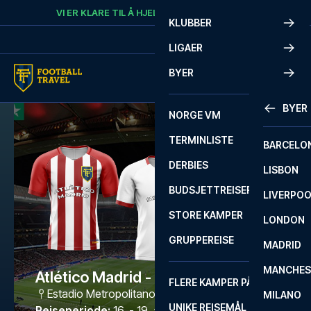
Skip to content
VI ER KLARE TIL Å HJELPE
RING
+47 73 02 20 22
KLUBBER
LIGAER
BYER
BYER
NORGE VM
TERMINLISTE
BARCELO
DERBIES
LISBON
BUDSJETTREISER
LIVERPO
STORE KAMPER
LONDON
GRUPPEREISE
MADRID
MANCHES
Atlético Madrid - Sevilla
FLERE KAMPER PÅ ÉN REISE
Estadio Metropolitano
,
Madrid
MILANO
UNIKE REISEMÅL
Reiseperiode
:
16. - 19. apr. 2027