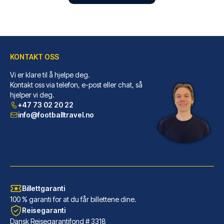
KONTAKT OSS
Vi er klare til å hjelpe deg.
Petit Palace Tres Cruces
Kontakt oss via telefon, e-post eller chat, så
hjelper vi deg.
Dersom du velger Petit Palace ...
+47 73 02 20 22
LES MER OM HOTELLET
info@footballtravel.no
Billettgaranti
100 % garanti for at du får billettene dine.
Reisegaranti
Dansk Reisegarantifond # 3318