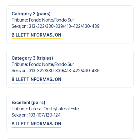
med personlig service både før og under reisen. Vi er
tilgjengelige på
+47 73 02 20 22
eller
her
dersom du
Category 3 (pairs)
trenger hjelp til å bestille reisen.
Tribune
:
Fondo Norte/​Fondo Sur
Seksjon
:
313-322/​330-339/​413-422/​430-439
Er du klar for å oppleve Atlético Madrid på Estadio
BILLETTINFORMASJON
Metropolitano mot Sevilla? Kontakt oss idag, og la oss
hjelpe deg med å realisere din fotballreisedrøm!
Category 3 (triples)
Tribune
:
Fondo Norte/​Fondo Sur
Seksjon
:
313-322/​330-339/​413-422/​430-439
BILLETTINFORMASJON
Excellent (pairs)
Tribune
:
Lateral Oeste/​Lateral Este
Seksjon
:
103-107/​120-124
BILLETTINFORMASJON