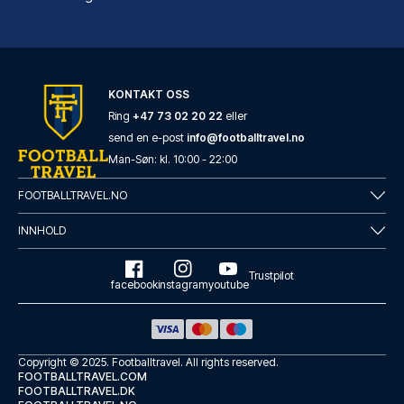
Casual del Teatro Madrid Hotel by Casual Hoteles
KONTAKT OSS
Casual del Teatro Madrid Hotel...
Ring
+47 73 02 20 22
eller
send en e-post
info@footballtravel.no
LES MER OM HOTELLET
Man
-
Søn
: kl.
10:00
-
22:00
FOOTBALLTRAVEL.NO
INNHOLD
Trustpilot
facebook
instagram
youtube
Copyright © 2025.
Footballtravel
. All rights reserved.
FOOTBALLTRAVEL.COM
FOOTBALLTRAVEL.DK