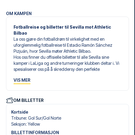
OM KAMPEN
Fotballreise og billetter til Sevilla mot Athletic
Bilbao
La oss gjøre din fotballdrøm til virkelighet med en
uforglemmelig fotballreise til Estadio Ramón Sánchez
Pizjuán, hvor Sevilla møter Athletic Bilbao.
Hos oss finner du offisielle billetter til alle Sevilla sine
kamper i LaLiga og andre turneringer klubben deltar i. Vi
spesialiserer oss på å skreddersy den perfekte
fotballreisen som matcher dine individuelle ønsker og
VIS MER
behov.
Våre skreddersydde fotballreiser til Sevilla er laget for å gi
deg en opplevelse du aldri vil glemme. Du setter sammen
din egen fotballpakke, tilpasset dine preferanser. Velg
OM BILLETTER
blant et bredt utvalg av fotballbilletter, nøye utvalgte
hoteller for enhver smak og budsjett, samt fleksible fly som
Kortside
passer deg best.
Tribune
:
Gol Sur/​Gol Norte
Når du velger billettype, kan du se hvilken seksjon du skal
Seksjon
:
Yellow
sitte i, og hva billetten inkluderer – spesielt hvis det er en
BILLETTINFORMASJON