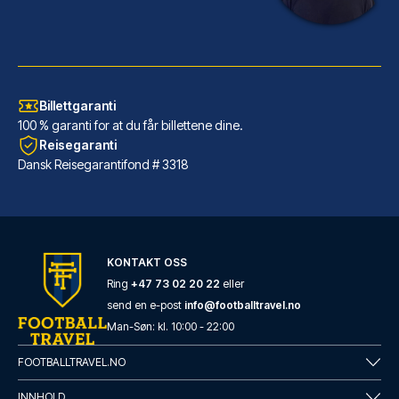
Billettgaranti
100 % garanti for at du får billettene dine.
Reisegaranti
Dansk Reisegarantifond # 3318
Barceló Sevilla Renacimiento
KONTAKT OSS
Beliggende i Sevilla (Triana),...
Ring
+47 73 02 20 22
eller
send en e-post
info@footballtravel.no
LES MER OM HOTELLET
Man
-
Søn
: kl.
10:00
-
22:00
FOOTBALLTRAVEL.NO
INNHOLD