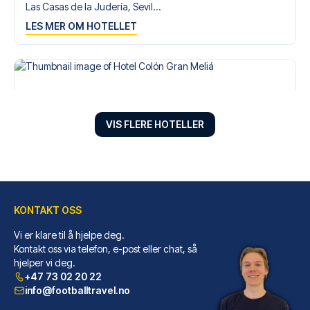
Las Casas de la Judería, Sevil...
LES MER OM HOTELLET
VIS FLERE HOTELLER
KONTAKT OSS
Vi er klare til å hjelpe deg.
Hotel Colón Gran Meliá
Kontakt oss via telefon, e-post eller chat, så
hjelper vi deg.
Hotel Colón Gran Meliá ligger ...
+47 73 02 20 22
LES MER OM HOTELLET
info@footballtravel.no