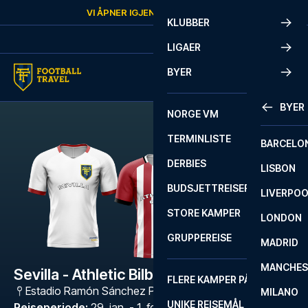
Skip to content
VI ÅPNER IGJEN
LØRDAG
KL.
10:00
KLUBBER
LIGAER
BYER
BYER
NORGE VM
TERMINLISTE
BARCELO
DERBIES
LISBON
BUDSJETTREISER
LIVERPO
STORE KAMPER
LONDON
GRUPPEREISE
MADRID
MANCHES
Sevilla - Athletic Bilbao
FLERE KAMPER PÅ ÉN REISE
Estadio Ramón Sánchez Pizjuán
,
Sevilla
MILANO
UNIKE REISEMÅL
Reiseperiode
:
29. jan. - 1. feb. 2027