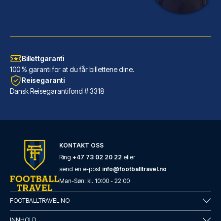
Billettgaranti
100 % garanti for at du får billettene dine.
Reisegaranti
Dansk Reisegarantifond # 3318
Eurostars Torre Sevilla
KONTAKT OSS
Har du Eurostars Torre Sevilla...
Ring
+47 73 02 20 22
eller
send en e-post
info@footballtravel.no
LES MER OM HOTELLET
Man
-
Søn
: kl.
10:00
-
22:00
FOOTBALLTRAVEL.NO
INNHOLD