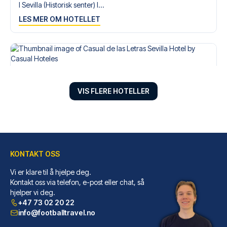
I Sevilla (Historisk senter) l...
LES MER OM HOTELLET
VIS FLERE HOTELLER
KONTAKT OSS
Vi er klare til å hjelpe deg.
Casual de las Letras Sevilla Hotel by Casual Hoteles
Kontakt oss via telefon, e-post eller chat, så
hjelper vi deg.
Casual de las Letras Sevilla H...
+47 73 02 20 22
LES MER OM HOTELLET
info@footballtravel.no