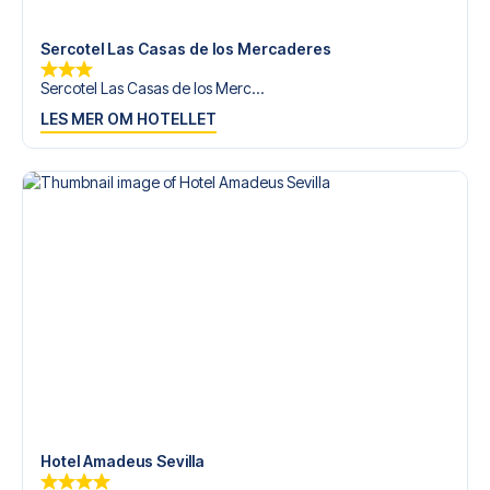
tilgjengelige på
+47 73 02 20 22
eller
her
dersom du
trenger hjelp til å bestille reisen.
Sercotel Las Casas de los Mercaderes
Er du klar for å oppleve Bétis på Estadio de La Cartuja mot
Sercotel Las Casas de los Merc...
Sevilla? Kontakt oss idag, og la oss hjelpe deg med å
LES MER OM HOTELLET
realisere din fotballreisedrøm!
Hotel Amadeus Sevilla