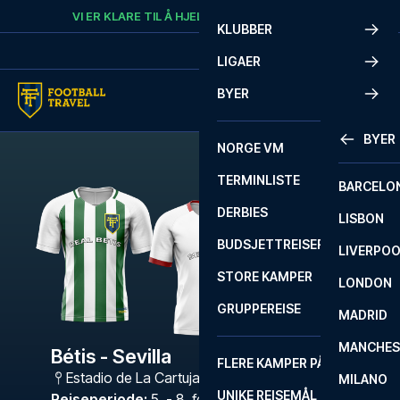
Skip to content
VI ER KLARE TIL Å HJELPE
RING
+47 73 02 20 22
KLUBBER
LIGAER
BYER
BYER
NORGE VM
TERMINLISTE
BARCELO
DERBIES
LISBON
BUDSJETTREISER
LIVERPO
STORE KAMPER
LONDON
GRUPPEREISE
MADRID
MANCHES
Bétis - Sevilla
FLERE KAMPER PÅ ÉN REISE
Estadio de La Cartuja
,
Sevilla
MILANO
UNIKE REISEMÅL
Reiseperiode
:
5. - 8. feb. 2027