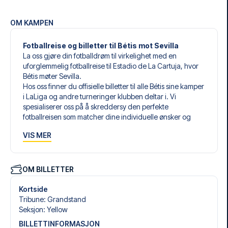
OM KAMPEN
Fotballreise og billetter til Bétis mot Sevilla
La oss gjøre din fotballdrøm til virkelighet med en
uforglemmelig fotballreise til Estadio de La Cartuja, hvor
Bétis møter Sevilla.
Hos oss finner du offisielle billetter til alle Bétis sine kamper
i LaLiga og andre turneringer klubben deltar i. Vi
spesialiserer oss på å skreddersy den perfekte
fotballreisen som matcher dine individuelle ønsker og
behov.
VIS MER
Våre skreddersydde fotballreiser til Bétis er laget for å gi
deg en opplevelse du aldri vil glemme. Du setter sammen
din egen fotballpakke, tilpasset dine preferanser. Velg
blant et bredt utvalg av fotballbilletter, nøye utvalgte
OM BILLETTER
hoteller for enhver smak og budsjett, samt fleksible fly som
passer deg best.
Kortside
Når du velger billettype, kan du se hvilken seksjon du skal
Tribune
:
Grandstand
sitte i, og hva billetten inkluderer – spesielt hvis det er en
Seksjon
:
Yellow
hospitality-billett. En hospitality-billett gir deg mer enn
BILLETTINFORMASJON