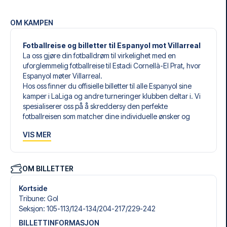
OM KAMPEN
Fotballreise og billetter til Espanyol mot Villarreal
La oss gjøre din fotballdrøm til virkelighet med en
uforglemmelig fotballreise til Estadi Cornellà-El Prat, hvor
Espanyol møter Villarreal.
Hos oss finner du offisielle billetter til alle Espanyol sine
kamper i LaLiga og andre turneringer klubben deltar i. Vi
spesialiserer oss på å skreddersy den perfekte
fotballreisen som matcher dine individuelle ønsker og
behov.
VIS MER
Våre skreddersydde fotballreiser til Espanyol er laget for å
gi deg en opplevelse du aldri vil glemme. Du setter
sammen din egen fotballpakke, tilpasset dine preferanser.
Velg blant et bredt utvalg av fotballbilletter, nøye utvalgte
OM BILLETTER
hoteller for enhver smak og budsjett, samt fleksible fly som
passer deg best.
Kortside
Når du velger billettype, kan du se hvilken seksjon du skal
Tribune
:
Gol
sitte i, og hva billetten inkluderer – spesielt hvis det er en
Seksjon
:
105-113/​124-134/​204-217/​229-242
hospitality-billett. En hospitality-billett gir deg mer enn
BILLETTINFORMASJON