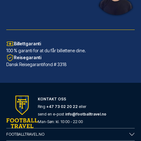
Billettgaranti
100 % garanti for at du får billettene dine.
Reisegaranti
Dansk Reisegarantifond # 3318
Generator Barcelona
KONTAKT OSS
Generator Barcelona ligger i ...
Ring
+47 73 02 20 22
eller
send en e-post
info@footballtravel.no
LES MER OM HOTELLET
Man
-
Søn
: kl.
10:00
-
22:00
FOOTBALLTRAVEL.NO