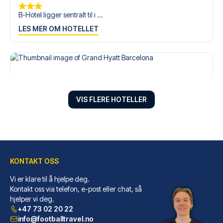
B-Hotel ligger sentralt til i ...
LES MER OM HOTELLET
VIS FLERE HOTELLER
KONTAKT OSS
Vi er klare til å hjelpe deg.
Grand Hyatt Barcelona
Kontakt oss via telefon, e-post eller chat, så
hjelper vi deg.
Velger du Grand Hyatt Barcelon...
+47 73 02 20 22
LES MER OM HOTELLET
info@footballtravel.no