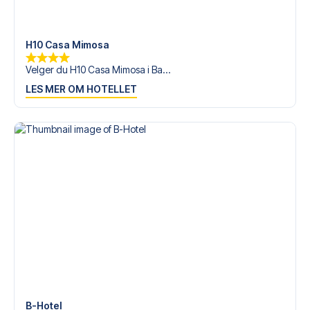
tilgjengelige på
+47 73 02 20 22
eller
her
dersom du
trenger hjelp til å bestille reisen.
H10 Casa Mimosa
Er du klar for å oppleve Espanyol på Estadi Cornellà-El
Prat mot Villarreal? Kontakt oss idag, og la oss hjelpe deg
Velger du H10 Casa Mimosa i Ba...
med å realisere din fotballreisedrøm!
LES MER OM HOTELLET
B-Hotel