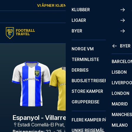
Skip to content
VI ÅPNER IGJEN
LØRDAG
KL.
10:00
KLUBBER
LIGAER
BYER
BYER
NORGE VM
TERMINLISTE
BARCELO
DERBIES
LISBON
BUDSJETTREISER
LIVERPO
STORE KAMPER
LONDON
GRUPPEREISE
MADRID
MANCHES
Espanyol - Villarreal
FLERE KAMPER PÅ ÉN REISE
Estadi Cornellà-El Prat
,
Barcelona
MILANO
UNIKE REISEMÅL
Reiseperiode
:
22. - 25. jan. 2027