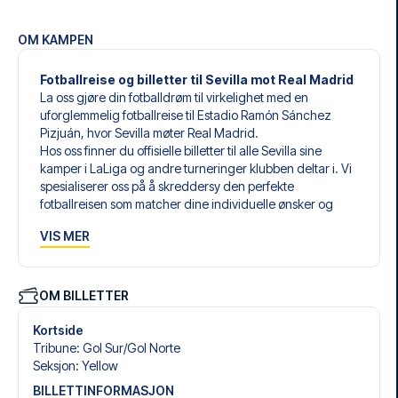
OM KAMPEN
Fotballreise og billetter til Sevilla mot Real Madrid
La oss gjøre din fotballdrøm til virkelighet med en
uforglemmelig fotballreise til Estadio Ramón Sánchez
Pizjuán, hvor Sevilla møter Real Madrid.
Hos oss finner du offisielle billetter til alle Sevilla sine
kamper i LaLiga og andre turneringer klubben deltar i. Vi
spesialiserer oss på å skreddersy den perfekte
fotballreisen som matcher dine individuelle ønsker og
behov.
VIS MER
Våre skreddersydde fotballreiser til Sevilla er laget for å gi
deg en opplevelse du aldri vil glemme. Du setter sammen
din egen fotballpakke, tilpasset dine preferanser. Velg
blant et bredt utvalg av fotballbilletter, nøye utvalgte
OM BILLETTER
hoteller for enhver smak og budsjett, samt fleksible fly som
passer deg best.
Kortside
Når du velger billettype, kan du se hvilken seksjon du skal
Tribune
:
Gol Sur/​Gol Norte
sitte i, og hva billetten inkluderer – spesielt hvis det er en
Seksjon
:
Yellow
hospitality-billett. En hospitality-billett gir deg mer enn
BILLETTINFORMASJON