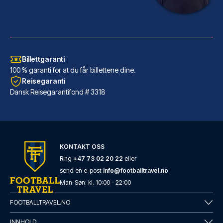
Billettgaranti
100 % garanti for at du får billettene dine.
Reisegaranti
Dansk Reisegarantifond # 3318
Barceló Sevilla Renacimiento
KONTAKT OSS
Beliggende i Sevilla (Triana),...
Ring
+47 73 02 20 22
eller
send en e-post
info@footballtravel.no
LES MER OM HOTELLET
Man
-
Søn
: kl.
10:00
-
22:00
FOOTBALLTRAVEL.NO
INNHOLD