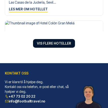
Las Casas de la Judería, Sevil...
LES MER OM HOTELLET
VIS FLERE HOTELLER
KONTAKT OSS
Vi er klare til å hjelpe deg.
Hotel Colón Gran Meliá
Kontakt oss via telefon, e-post eller chat, så
hjelper vi deg.
Hotel Colón Gran Meliá ligger ...
+47 73 02 20 22
LES MER OM HOTELLET
info@footballtravel.no