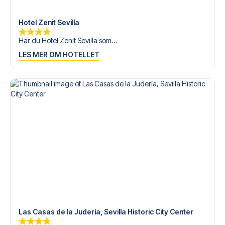
tilgjengelige på
+47 73 02 20 22
eller
her
dersom du
trenger hjelp til å bestille reisen.
Hotel Zenit Sevilla
Er du klar for å oppleve Sevilla på Estadio Ramón
Har du Hotel Zenit Sevilla som...
Sánchez Pizjuán mot Real Madrid? Kontakt oss idag, og la
LES MER OM HOTELLET
oss hjelpe deg med å realisere din fotballreisedrøm!
Las Casas de la Judería, Sevilla Historic City Center