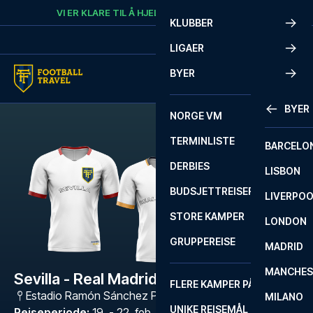
Skip to content
VI ER KLARE TIL Å HJELPE
RING
+47 73 02 20 22
KLUBBER
LIGAER
BYER
BYER
NORGE VM
TERMINLISTE
BARCELO
DERBIES
LISBON
BUDSJETTREISER
LIVERPO
STORE KAMPER
LONDON
GRUPPEREISE
MADRID
MANCHES
Sevilla - Real Madrid
FLERE KAMPER PÅ ÉN REISE
Estadio Ramón Sánchez Pizjuán
,
Sevilla
MILANO
UNIKE REISEMÅL
Reiseperiode
:
19. - 22. feb. 2027