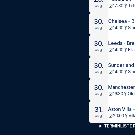
17:30
Tot
aug
30.
Chelsea - B
14:00
Sta
aug
30.
Leeds - Bre
14:00
Ell
aug
30.
Sunderland
14:00
Sta
aug
30.
Manchester 
16:30
Old
aug
31.
Aston Villa 
20:00
Vil
aug
TERMINLISTE 