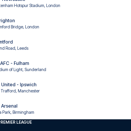
tenham Hotspur Stadium, London
righton
mford Bridge, London
ntford
and Road, Leeds
 AFC - Fulham
dium of Light, Sunderland
United - Ipswich
 Trafford, Manchester
- Arsenal
la Park, Birmingham
PREMIER LEAGUE