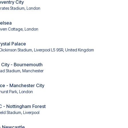
oventry City
rates Stadium, London
helsea
aven Cottage, London
rystal Palace
l Dickinson Stadium, Liverpool L5 9SR, United Kingdom
 City - Bournemouth
had Stadium, Manchester
ace - Manchester City
hurst Park, London
C - Nottingham Forest
ield Stadium, Liverpool
- Newcastle