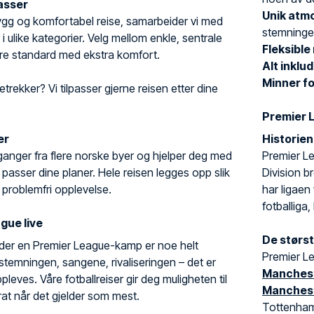
lasser
Unik atm
trygg og komfortabel reise, samarbeider vi med
stemninge
 i ulike kategorier. Velg mellom enkle, sentrale
Fleksible
yere standard med ekstra komfort.
Alt inklu
Minner fo
etrekker? Vi tilpasser gjerne reisen etter dine
Premier 
er
Historie
yavganger fra flere norske byer og hjelper deg med
Premier Le
 passer dine planer. Hele reisen legges opp slik
Division b
 problemfri opplevelse.
har ligaen
fotballiga,
gue live
De størst
der en Premier League-kamp er noe helt
Premier Le
 stemningen, sangene, rivaliseringen – det er
Manchest
ppleves. Våre fotballreiser gir deg muligheten til
Manchest
rat når det gjelder som mest.
Tottenham