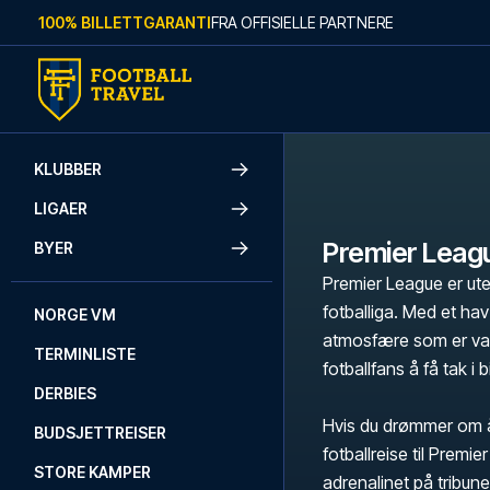
Skip to content
100% BILLETTGARANTI
FRA OFFISIELLE PARTNERE
KLUBBER
LIGAER
Premier Leag
BYER
Premier League er ute
fotballiga. Med et ha
NORGE VM
atmosfære som er van
TERMINLISTE
fotballfans å få tak i b
DERBIES
Hvis du drømmer om å
BUDSJETTREISER
fotballreise til Premi
STORE KAMPER
adrenalinet på tribune