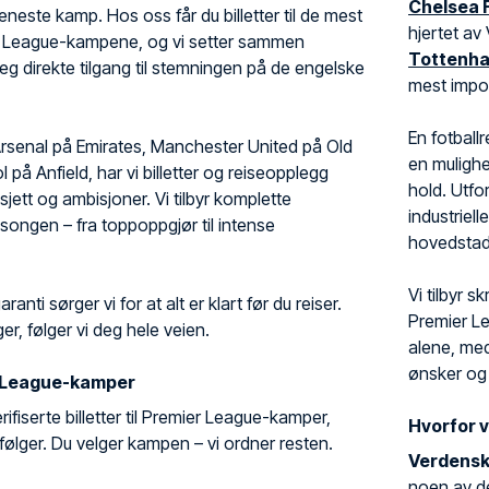
Chelsea 
 eneste kamp. Hos oss får du billetter til de mest
hjertet av
r League-kampene, og vi setter sammen
Tottenha
deg direkte tilgang til stemningen på de engelske
mest impon
En fotball
Arsenal på Emirates, Manchester United på Old
en mulighe
l på Anfield, har vi billetter og reiseopplegg
hold. Utf
ett og ambisjoner. Vi tilbyr komplette
industriell
sesongen – fra toppoppgjør til intense
hovedstad
Vi tilbyr 
anti sørger vi for at alt er klart før du reiser.
Premier Le
er, følger vi deg hele veien.
alene, med
ønsker og
er League-kamper
verifiserte billetter til Premier League-kamper,
Hvorfor v
 følger. Du velger kampen – vi ordner resten.
Verdensk
noen av de