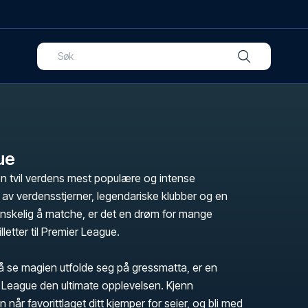
ue
n tvil verdens mest populære og intense
v av verdensstjerner, legendariske klubber og en
skelig å matche, er det en drøm for mange
illetter til Premier League.
 se magien utfolde seg på gressmatta, er en
er League den ultimate opplevelsen. Kjenn
n når favorittlaget ditt kjemper for seier, og bli med