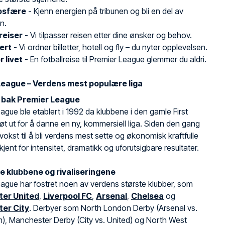
osfære
- Kjenn energien på tribunen og bli en del av
n.
 reiser
- Vi tilpasser reisen etter dine ønsker og behov.
dert
- Vi ordner billetter, hotell og fly – du nyter opplevelsen.
r livet
- En fotballreise til Premier League glemmer du aldri.
League – Verdens mest populære liga
n bak Premier League
ague ble etablert i 1992 da klubbene i den gamle First
røt ut for å danne en ny, kommersiell liga. Siden den gang
 vokst til å bli verdens mest sette og økonomisk kraftfulle
 kjent for intensitet, dramatikk og uforutsigbare resultater.
e klubbene og rivaliseringene
ague har fostret noen av verdens største klubber, som
er United
,
Liverpool FC
,
Arsenal
,
Chelsea
og
er City
. Derbyer som North London Derby (Arsenal vs.
), Manchester Derby (City vs. United) og North West