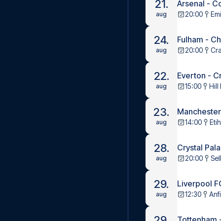
21.
Arsenal - C
20:00
Emi
aug
24.
Fulham - C
20:00
Cr
aug
22.
Everton - C
15:00
Hil
aug
23.
Manchester
14:00
Eti
aug
28.
Crystal Pal
20:00
Sel
aug
29.
Liverpool F
12:30
Anf
aug
29.
Tottenham 