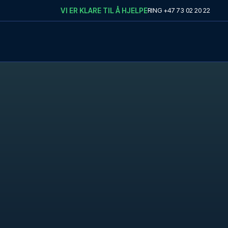
VI ER KLARE TIL Å HJELPE
RING
+47 73 02 20 22