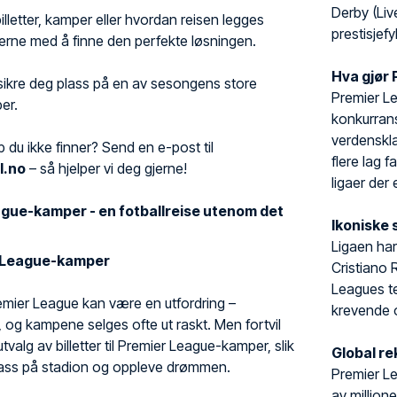
Derby (Liv
lletter, kamper eller hvordan reisen legges
prestisjefy
jerne med å finne den perfekte løsningen.
Hva gjør 
sikre deg plass på en av sesongens store
Premier Le
er.
konkurrans
verdenskla
 du ikke finner? Send en e-post til
flere lag 
l.no
– så hjelper vi deg gjerne!
ligaer der 
gue-kamper - en fotballreise utenom det
Ikoniske 
Ligaen har
er League-kamper
Cristiano
Leagues te
 Premier League kan være en utfordring –
krevende og
, og kampene selges ofte ut raskt. Men fortvil
t utvalg av billetter til Premier League-kamper, slik
Global r
plass på stadion og oppleve drømmen.
Premier Le
av million