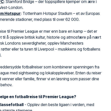
FC
: Stamford Bridge – der toppspillere kjemper om ære i
 Vest-London.
m Hotspur
: Tottenham Hotspur Stadium – et av Europas
erende stadioner, med plass til over 62 000.
reise til Premier League er mer enn bare en kamp – det er
t til å oppleve britisk kultur, historie og atmosfære på nært
orsk Londons severdigheter, opplev Manchesters
e røtter eller ta turen til Liverpool – musikkens og fotballens
.
skreddersydde fotballreiser som kombinerer spenningen fra
ague med sightseeing og lokalopplevelser. Enten du reiser
 venner eller familie, finner vi en løsning som passer dine
 behov.
elge en fotballreise til Premier League?
lassefotball
- Opplev den beste ligaen i verden, med
 største stjernene.