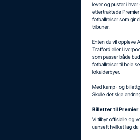
lever og puster i hver
ettertraktede Premie
fotballreiser som gir 
tribuner.
Enten du vil oppleve 
Trafford eller Liverpoo
som passer både budsj
fotballreiser til hele 
lokalderbyer.
Med kamp- og billettgar
Skulle det skje endring
Billetter til Premi
Vi tilbyr offisielle og 
uansett hvilket lag du