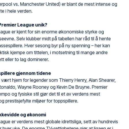
erpool vs. Manchester United) er blant de mest intense og
lte i hele verden.
Premier League unik?
ague er kjent for sin enorme økonomiske styrke og
eevne. Selv klubber midt på tabellen har råd til å hente
ssespillere. Hver sesong byr på ny spenning – her kan
faktisk kjempe om tittelen, i motsetning til mange andre
ett eller to lag dominerer.
spillere gjennom tidene
 vært hjem for legender som Thierry Henry, Alan Shearer,
 Ronaldo, Wayne Rooney og Kevin De Bruyne. Premier
mpo og fysiske stil gjør det til et av verdens mest
 prestisjefylte miljøer for toppspillere.
ekkevidde og økonomi
ague er verdens mest globale idrettsliga, sett av hundrevis
er hver uke. De enorme TV-rettighetene gjør at ligaen er i