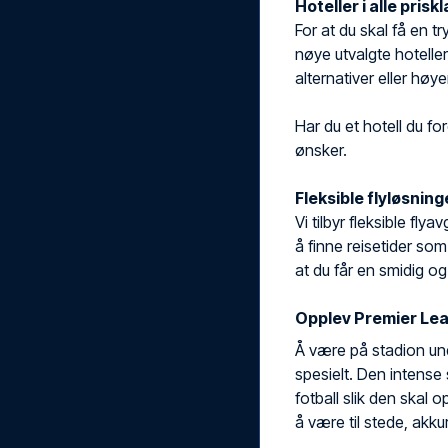
Hoteller i alle prisk
For at du skal få en 
nøye utvalgte hoteller
alternativer eller hø
Har du et hotell du for
ønsker.
Fleksible flyløsning
Vi tilbyr fleksible fl
å finne reisetider som
at du får en smidig og
Opplev Premier Lea
Å være på stadion un
spesielt. Den intense
fotball slik den skal o
å være til stede, akku