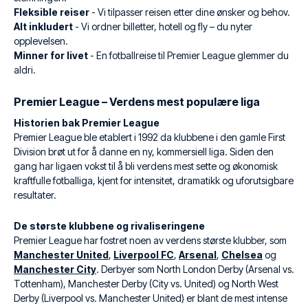
Fleksible reiser
- Vi tilpasser reisen etter dine ønsker og behov.
Alt inkludert
- Vi ordner billetter, hotell og fly – du nyter
opplevelsen.
Minner for livet
- En fotballreise til Premier League glemmer du
aldri.
Premier League – Verdens mest populære liga
Historien bak Premier League
Premier League ble etablert i 1992 da klubbene i den gamle First
Division brøt ut for å danne en ny, kommersiell liga. Siden den
gang har ligaen vokst til å bli verdens mest sette og økonomisk
kraftfulle fotballiga, kjent for intensitet, dramatikk og uforutsigbare
resultater.
De største klubbene og rivaliseringene
Premier League har fostret noen av verdens største klubber, som
Manchester United
,
Liverpool FC
,
Arsenal
,
Chelsea
og
Manchester City
. Derbyer som North London Derby (Arsenal vs.
Tottenham), Manchester Derby (City vs. United) og North West
Derby (Liverpool vs. Manchester United) er blant de mest intense