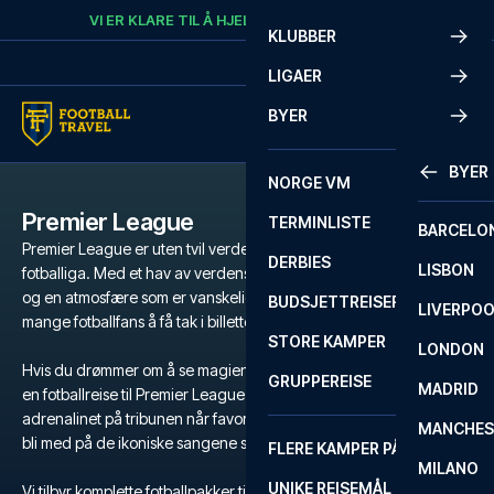
Skip to content
VI ER KLARE TIL Å HJELPE
RING
+47 73 02 20 22
KLUBBER
LIGAER
BYER
BYER
NORGE VM
Premier League
TERMINLISTE
BARCELO
Premier League er uten tvil verdens mest populære og intense
DERBIES
LISBON
fotballiga. Med et hav av verdensstjerner, legendariske klubber
og en atmosfære som er vanskelig å matche, er det en drøm for
BUDSJETTREISER
LIVERPO
mange fotballfans å få tak i billetter til Premier League.
STORE KAMPER
LONDON
Hvis du drømmer om å se magien utfolde seg på gressmatta, er
GRUPPEREISE
MADRID
en fotballreise til Premier League den ultimate opplevelsen. Kjenn
adrenalinet på tribunen når favorittlaget ditt kjemper for seier, og
MANCHES
bli med på de ikoniske sangene som runger gjennom stadion.
FLERE KAMPER PÅ ÉN REISE
MILANO
UNIKE REISEMÅL
Vi tilbyr komplette fotballpakker til Premier League med