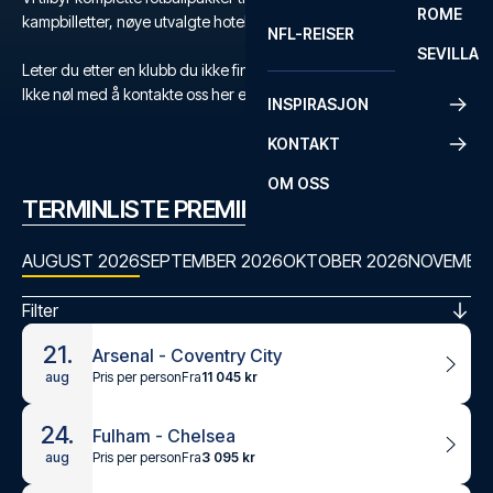
ROME
kampbilletter, nøye utvalgte hoteller og flyreise.
NFL-REISER
SEVILLA
Leter du etter en klubb du ikke finner?
Ikke nøl med å kontakte oss her eller på +47 73 02 20 22
INSPIRASJON
KONTAKT
OM OSS
TERMINLISTE PREMIER LEAGUE
AUGUST 2026
SEPTEMBER 2026
OKTOBER 2026
NOVEMBER
Filter
21.
Arsenal - Coventry City
Pris per person
Fra
11 045 kr
aug
24.
Fulham - Chelsea
Pris per person
Fra
3 095 kr
aug