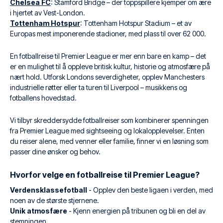
Chelsea FC
: Stamford Bridge – der toppspillere kjemper om ære
i hjertet av Vest-London.
Tottenham Hotspur
: Tottenham Hotspur Stadium – et av
Europas mest imponerende stadioner, med plass til over 62 000.
En fotballreise til Premier League er mer enn bare en kamp – det
er en mulighet til å oppleve britisk kultur, historie og atmosfære på
nært hold. Utforsk Londons severdigheter, opplev Manchesters
industrielle røtter eller ta turen til Liverpool – musikkens og
fotballens hovedstad.
Vi tilbyr skreddersydde fotballreiser som kombinerer spenningen
fra Premier League med sightseeing og lokalopplevelser. Enten
du reiser alene, med venner eller familie, finner vi en løsning som
passer dine ønsker og behov.
Hvorfor velge en fotballreise til Premier League?
Verdensklassefotball
- Opplev den beste ligaen i verden, med
noen av de største stjernene.
Unik atmosfære
- Kjenn energien på tribunen og bli en del av
stemningen.