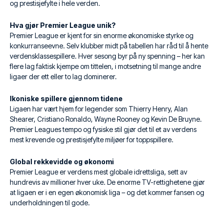
og prestisjefylte i hele verden.
Hva gjør Premier League unik?
Premier League er kjent for sin enorme økonomiske styrke og
konkurranseevne. Selv klubber midt på tabellen har råd til å hente
verdensklassespillere. Hver sesong byr på ny spenning – her kan
flere lag faktisk kjempe om tittelen, i motsetning til mange andre
ligaer der ett eller to lag dominerer.
Ikoniske spillere gjennom tidene
Ligaen har vært hjem for legender som Thierry Henry, Alan
Shearer, Cristiano Ronaldo, Wayne Rooney og Kevin De Bruyne.
Premier Leagues tempo og fysiske stil gjør det til et av verdens
mest krevende og prestisjefylte miljøer for toppspillere.
Global rekkevidde og økonomi
Premier League er verdens mest globale idrettsliga, sett av
hundrevis av millioner hver uke. De enorme TV-rettighetene gjør
at ligaen er i en egen økonomisk liga – og det kommer fansen og
underholdningen til gode.