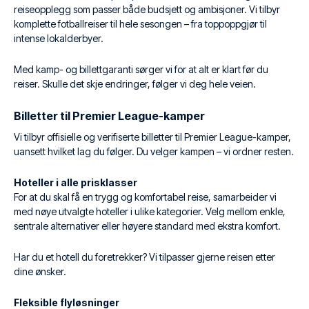
reiseopplegg som passer både budsjett og ambisjoner. Vi tilbyr
komplette fotballreiser til hele sesongen – fra toppoppgjør til
intense lokalderbyer.
Med kamp- og billettgaranti sørger vi for at alt er klart før du
reiser. Skulle det skje endringer, følger vi deg hele veien.
Billetter til Premier League-kamper
Vi tilbyr offisielle og verifiserte billetter til Premier League-kamper,
uansett hvilket lag du følger. Du velger kampen – vi ordner resten.
Hoteller i alle prisklasser
For at du skal få en trygg og komfortabel reise, samarbeider vi
med nøye utvalgte hoteller i ulike kategorier. Velg mellom enkle,
sentrale alternativer eller høyere standard med ekstra komfort.
Har du et hotell du foretrekker? Vi tilpasser gjerne reisen etter
dine ønsker.
Fleksible flyløsninger