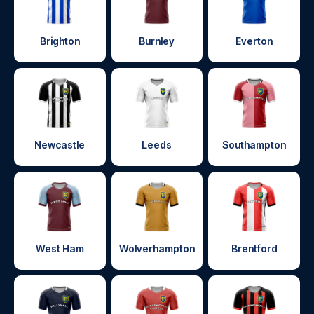
Brighton
Burnley
Everton
Newcastle
Leeds
Southampton
West Ham
Wolverhampton
Brentford