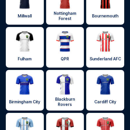
Nottingham
Millwall
Bournemouth
Forest
Fulham
QPR
Sunderland AFC
Blackburn
Birmingham City
Cardiff City
Rovers