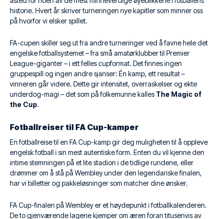
åsted for noen av de mest minneverdige øyeblikkene i fotballens
historie. Hvert år skriver turneringen nye kapitler som minner oss
på hvorfor vi elsker spillet.
FA-cupen skiller seg ut fra andre turneringer ved å favne hele det
engelske fotballsystemet – fra små amatørklubber til Premier
League-giganter – i ett felles cupformat. Det finnes ingen
gruppespill og ingen andre sjanser: Én kamp, ett resultat –
vinneren går videre. Dette gir intensitet, overraskelser og ekte
underdog-magi – det som på folkemunne kalles
The Magic of
the Cup
.
Fotballreiser til FA Cup-kamper
En fotballreise til en FA Cup-kamp gir deg muligheten til å oppleve
engelsk fotball i sin mest autentiske form. Enten du vil kjenne den
intime stemningen på et lite stadion i de tidlige rundene, eller
drømmer om å stå på Wembley under den legendariske finalen,
har vi billetter og pakkeløsninger som matcher dine ønsker.
FA Cup-finalen på Wembley er et høydepunkt i fotballkalenderen.
De to gjenværende lagene kjemper om æren foran titusenvis av