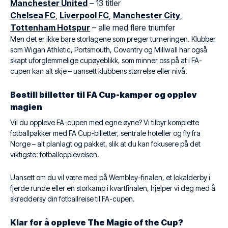
Manchester United
– 13 titler
Chelsea FC
,
Liverpool FC
,
Manchester City
,
Tottenham Hotspur
– alle med flere triumfer
Men det er ikke bare storlagene som preger turneringen. Klubber
som Wigan Athletic, Portsmouth, Coventry og Millwall har også
skapt uforglemmelige cupøyeblikk, som minner oss på at i FA-
cupen kan alt skje – uansett klubbens størrelse eller nivå.
Bestill billetter til FA Cup-kamper og opplev
magien
Vil du oppleve FA-cupen med egne øyne? Vi tilbyr komplette
fotballpakker med FA Cup-billetter, sentrale hoteller og fly fra
Norge – alt planlagt og pakket, slik at du kan fokusere på det
viktigste: fotballopplevelsen.
Uansett om du vil være med på Wembley-finalen, et lokalderby i
fjerde runde eller en storkamp i kvartfinalen, hjelper vi deg med å
skreddersy din fotballreise til FA-cupen.
Klar for å oppleve The Magic of the Cup?