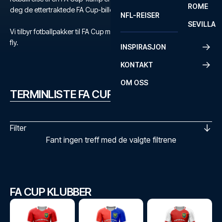
ROME
deg de ettertraktede FA Cup-billettene her på siden.
NFL-REISER
SEVILLA
Vi tilbyr fotballpakker til FA Cup med billetter, utvalgte hoteller og
fly.
INSPIRASJON
KONTAKT
OM OSS
TERMINLISTE FA CUP
Filter
Fant ingen treff med de valgte filtrene
FA CUP KLUBBER