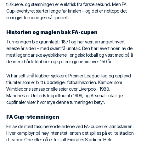
tilskuere, og stemningen er elektrisk fra første sekund. Men FA
Cup-eventyret starter lenge før finalen – og det er nettopp det
som gjør turneringen så spesiell.
Historien og magien bak FA-cupen
Turneringen ble grunnlagt i 1871 og har vært arrangert hvert
eneste år siden – med svært få unntak. Den har levert noen av de
mest legendariske øyeblikkene i engelsk fotball og vært med på å
definere både klubber og spillere gjennom over 150 år.
Vi har sett små klubber sjokkere Premier League-lag og opplevd
triumfer som er blitt udødelige i fotballhistorien. Kamper som
Wimbledons sensasjonelle seier over Liverpool i 1988,
Manchester Uniteds trippeltriumf i 1999, og Arsenals utallige
cupfinaler viser hvor mye denne turneringen betyr.
FA Cup-stemningen
En av de mest fascinerende sidene ved FA-cupen er atmosfæren.
Hver kamp byr på høy intensitet, enten det spilles på et lite stadion
i League One eller på et fullsatt Emirates Stadium. Hele