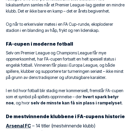
lokalsamfunn samles når et Premier League-lag gjester en mindre
klubb. Det er ikke bare en kamp – det er årets begivenhet.
Og når to erkerivaler møtes i en FA Cup-runde, eksploderer
stadion i en blanding av håp, frykt og ren lidenskap.
FA-cupen i moderne fotball
Selv om Premier League og Champions League får mye
oppmerksomhet, har FA-cupen fortsatt en helt spesiell status i
engelsk fotball. Vinneren får plass i Europa League, og både
spillere, klubber og supportere tar turneringen seriøst – ikke minst
på grunn av dens tradisjoner og uforutsigbare karakter.
I en tid hvor fotball blir stadig mer kommersiell, fremstår FA-cupen
som et symbol på spillets opprinnelse – der
hvert spark betyr
noe
, og hvor
selv de minste kan få sin plass i rampelyset
.
De mestvinnende klubbene i FA-cupens historie
Arsenal FC
– 14 titler (mestvinnende klubb)