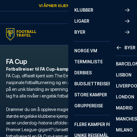
Skip to content
VI ÅPNER IGJEN
FREDAG
KL.
10:00
KLUBBER
LIGAER
BYER
BYER
NORGE VM
FA Cup
TERMINLISTE
BARCELO
Fotballreiser til FA Cup-kamper
DERBIES
LISBON
FA Cup, offisielt kjent som The Emirates FA Cup, er verdens eldste
nasjonale fotballturnering og en av de mest prestisjefylte. Den byr
BUDSJETTREISER
LIVERPO
på en unik blanding av spenning, tradisjon og overraskelser, hvor
STORE KAMPER
lag fra alle nivåer i engelsk fotball kjemper om det ikoniske trofeet.
LONDON
GRUPPEREISE
MADRID
Drømmer du om å oppleve magien på Wembley Stadium, når de
største engelske klubbene kjemper om æren? Eller kanskje du vil
MANCHES
se en underdog-historie utfolde seg, når et lite lag utfordrer en
FLERE KAMPER PÅ ÉN REISE
Premier League-gigant? Uansett hva du foretrekker, er en
MILANO
UNIKE REISEMÅL
fotballreise til en FA Cup-kamp en uforglemmelig opplevelse. Skaff