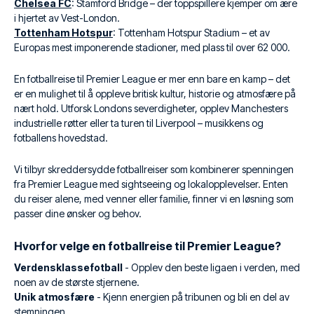
Chelsea FC
: Stamford Bridge – der toppspillere kjemper om ære
i hjertet av Vest-London.
Tottenham Hotspur
: Tottenham Hotspur Stadium – et av
Europas mest imponerende stadioner, med plass til over 62 000.
En fotballreise til Premier League er mer enn bare en kamp – det
er en mulighet til å oppleve britisk kultur, historie og atmosfære på
nært hold. Utforsk Londons severdigheter, opplev Manchesters
industrielle røtter eller ta turen til Liverpool – musikkens og
fotballens hovedstad.
Vi tilbyr skreddersydde fotballreiser som kombinerer spenningen
fra Premier League med sightseeing og lokalopplevelser. Enten
du reiser alene, med venner eller familie, finner vi en løsning som
passer dine ønsker og behov.
Hvorfor velge en fotballreise til Premier League?
Verdensklassefotball
- Opplev den beste ligaen i verden, med
noen av de største stjernene.
Unik atmosfære
- Kjenn energien på tribunen og bli en del av
stemningen.