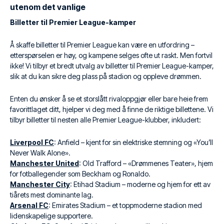
utenom det vanlige
Billetter til Premier League-kamper
Å skaffe billetter til Premier League kan være en utfordring –
etterspørselen er høy, og kampene selges ofte ut raskt. Men fortvil
ikke! Vi tilbyr et bredt utvalg av billetter til Premier League-kamper,
slik at du kan sikre deg plass på stadion og oppleve drømmen.
Enten du ønsker å se et storslått rivaloppgjør eller bare heie frem
favorittlaget ditt, hjelper vi deg med å finne de riktige billettene. Vi
tilbyr billetter til nesten alle Premier League-klubber, inkludert:
Liverpool FC
: Anfield – kjent for sin elektriske stemning og «You’ll
Never Walk Alone».
Manchester United
: Old Trafford – «Drømmenes Teater», hjem
for fotballegender som Beckham og Ronaldo.
Manchester City
: Etihad Stadium – moderne og hjem for ett av
tiårets mest dominante lag.
Arsenal FC
: Emirates Stadium – et toppmoderne stadion med
lidenskapelige supportere.