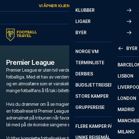
Skip to content
VI ÅPNER IGJEN
SØNDAG
KL.
10:00
KLUBBER
LIGAER
BYER
BYER
NORGE VM
Premier League
TERMINLISTE
BARCELO
Premier League er uten tvil verdens mest populære og intense
DERBIES
LISBON
fotballiga. Med et hav av verdensstjerner, legendariske klubber
og en atmosfære som er vanskelig å matche, er det en drøm for
BUDSJETTREISER
LIVERPO
mange fotballfans å få tak i billetter til Premier League.
STORE KAMPER
LONDON
Hvis du drømmer om å se magien utfolde seg på gressmatta, er
GRUPPEREISE
MADRID
en fotballreise til Premier League den ultimate opplevelsen. Kjenn
adrenalinet på tribunen når favorittlaget ditt kjemper for seier, og
MANCHES
bli med på de ikoniske sangene som runger gjennom stadion.
FLERE KAMPER PÅ ÉN REISE
MILANO
UNIKE REISEMÅL
Vi tilbyr komplette fotballpakker til Premier League med