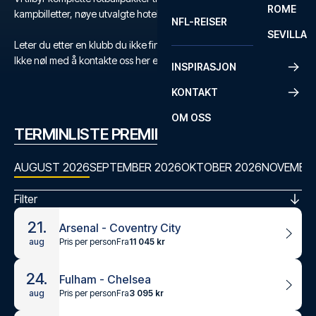
ROME
kampbilletter, nøye utvalgte hoteller og flyreise.
NFL-REISER
SEVILLA
Leter du etter en klubb du ikke finner?
Ikke nøl med å kontakte oss her eller på +47 73 02 20 22
INSPIRASJON
KONTAKT
OM OSS
TERMINLISTE PREMIER LEAGUE
AUGUST 2026
SEPTEMBER 2026
OKTOBER 2026
NOVEMBER
Filter
21.
Arsenal - Coventry City
Pris per person
Fra
11 045 kr
aug
24.
Fulham - Chelsea
Pris per person
Fra
3 095 kr
aug