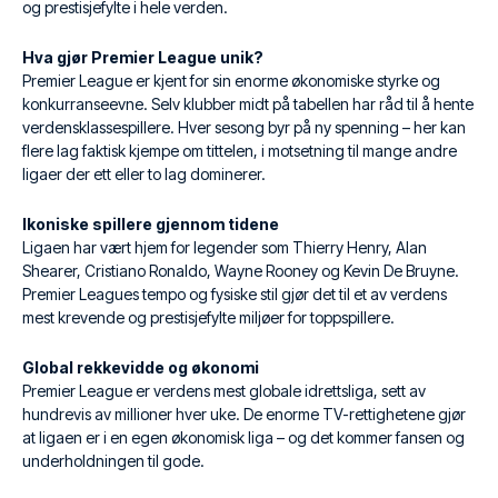
og prestisjefylte i hele verden.
Hva gjør Premier League unik?
Premier League er kjent for sin enorme økonomiske styrke og
konkurranseevne. Selv klubber midt på tabellen har råd til å hente
verdensklassespillere. Hver sesong byr på ny spenning – her kan
flere lag faktisk kjempe om tittelen, i motsetning til mange andre
ligaer der ett eller to lag dominerer.
Ikoniske spillere gjennom tidene
Ligaen har vært hjem for legender som Thierry Henry, Alan
Shearer, Cristiano Ronaldo, Wayne Rooney og Kevin De Bruyne.
Premier Leagues tempo og fysiske stil gjør det til et av verdens
mest krevende og prestisjefylte miljøer for toppspillere.
Global rekkevidde og økonomi
Premier League er verdens mest globale idrettsliga, sett av
hundrevis av millioner hver uke. De enorme TV-rettighetene gjør
at ligaen er i en egen økonomisk liga – og det kommer fansen og
underholdningen til gode.