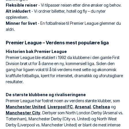
Fleksible reiser
- Vi tilpasser reisen etter dine ønsker og behov.
Alt inkludert
- Vi ordner billetter, hotell og fly – du nyter
opplevelsen.
Minner for livet
- En fotballreise til Premier League glemmer du
aldri.
Premier League – Verdens mest populære liga
Historien bak Premier League
Premier League ble etablert i 1992 da klubbene i den gamle First
Division brøt ut for å danne en ny, kommersiell liga. Siden den
gang har ligaen vokst til å bli verdens mest sette og økonomisk
kraftfulle fotballiga, kjent for intensitet, dramatikk og uforutsigbare
resultater.
De største klubbene og rivaliseringene
Premier League har fostret noen av verdens største klubber, som
Manchester United
,
Liverpool FC
,
Arsenal
,
Chelsea
og
Manchester City
. Derbyer som North London Derby (Arsenal vs.
Tottenham), Manchester Derby (City vs. United) og North West
Derby (Liverpool vs. Manchester United) er blant de mest intense