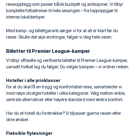
reiseopplegg som passer både budsjett og ambisjoner. Vi tilbyr
komplette fotballreiser til hele sesongen – fra toppoppgjør til
intense lokalderbyer.
Med kamp- og billettgaranti sørger vi for at alt er klart før du
reiser. Skulle det skje endringer, følger vi deg hele veien.
Billetter til Premier League-kamper
Vi tilbyr offisielle og verifiserte billetter til Premier League-kamper,
uansett hvilket lag du følger. Du velger kampen – vi ordner resten.
Hoteller i alle prisklasser
For at du skal få en trygg og komfortabel reise, samarbeider vi
med nøye utvalgte hoteller i ulike kategorier. Velg mellom enkle,
sentrale alternativer eller høyere standard med ekstra komfort.
Har du et hotell du foretrekker? Vi tilpasser gjerne reisen etter
dine ønsker.
Fleksible flyløsninger