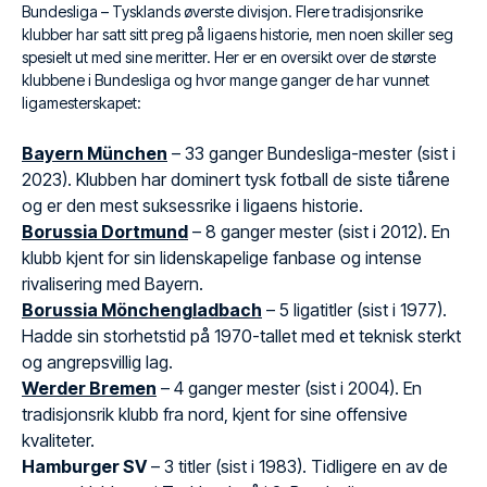
Bundesliga – Tysklands øverste divisjon. Flere tradisjonsrike
klubber har satt sitt preg på ligaens historie, men noen skiller seg
spesielt ut med sine meritter. Her er en oversikt over de største
klubbene i Bundesliga og hvor mange ganger de har vunnet
ligamesterskapet:
Bayern München
– 33 ganger Bundesliga-mester (sist i
2023). Klubben har dominert tysk fotball de siste tiårene
og er den mest suksessrike i ligaens historie.
Borussia Dortmund
– 8 ganger mester (sist i 2012). En
klubb kjent for sin lidenskapelige fanbase og intense
rivalisering med Bayern.
Borussia Mönchengladbach
– 5 ligatitler (sist i 1977).
Hadde sin storhetstid på 1970-tallet med et teknisk sterkt
og angrepsvillig lag.
Werder Bremen
– 4 ganger mester (sist i 2004). En
tradisjonsrik klubb fra nord, kjent for sine offensive
kvaliteter.
Hamburger SV
– 3 titler (sist i 1983). Tidligere en av de