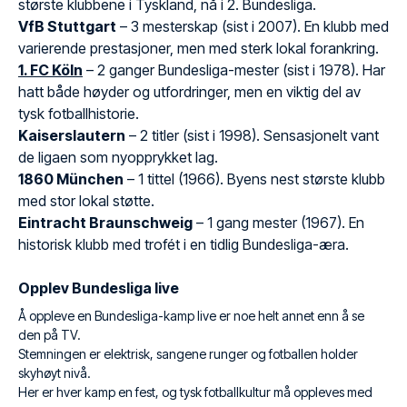
største klubbene i Tyskland, nå i 2. Bundesliga.
VfB Stuttgart
– 3 mesterskap (sist i 2007). En klubb med
varierende prestasjoner, men med sterk lokal forankring.
1. FC Köln
– 2 ganger Bundesliga-mester (sist i 1978). Har
hatt både høyder og utfordringer, men en viktig del av
tysk fotballhistorie.
Kaiserslautern
– 2 titler (sist i 1998). Sensasjonelt vant
de ligaen som nyopprykket lag.
1860 München
– 1 tittel (1966). Byens nest største klubb
med stor lokal støtte.
Eintracht Braunschweig
– 1 gang mester (1967). En
historisk klubb med trofét i en tidlig Bundesliga-æra.
Opplev Bundesliga live
Å oppleve en Bundesliga-kamp live er noe helt annet enn å se
den på TV.
Stemningen er elektrisk, sangene runger og fotballen holder
skyhøyt nivå.
Her er hver kamp en fest, og tysk fotballkultur må oppleves med