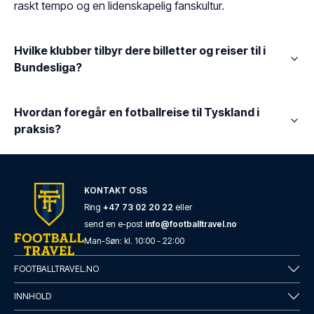
raskt tempo og en lidenskapelig fanskultur.
Hvilke klubber tilbyr dere billetter og reiser til i
Bundesliga?
Hvordan foregår en fotballreise til Tyskland i
praksis?
KONTAKT OSS
Ring
+47 73 02 20 22
eller
send en e-post
info@footballtravel.no
Man
-
Søn
: kl.
10:00
-
22:00
FOOTBALLTRAVEL.NO
INNHOLD