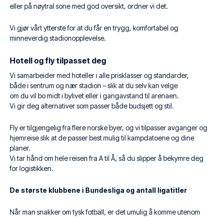
eller på nøytral sone med god oversikt, ordner vi det.
Vi gjør vårt ytterste for at du får en trygg, komfortabel og
minneverdig stadionopplevelse.
Hotell og fly tilpasset deg
Vi samarbeider med hoteller i alle prisklasser og standarder,
både i sentrum og nær stadion – slik at du selv kan velge
om du vil bo midt i bylivet eller i gangavstand til arenaen.
Vi gir deg alternativer som passer både budsjett og stil.
Fly er tilgjengelig fra flere norske byer, og vi tilpasser avganger og
hjemreise slik at de passer best mulig til kampdatoene og dine
planer.
Vi tar hånd om hele reisen fra A til Å, så du slipper å bekymre deg
for logistikken.
De største klubbene i Bundesliga og antall ligatitler
Når man snakker om tysk fotball, er det umulig å komme utenom