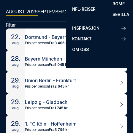
ROME
NFL-REISER
AUGUST 2026
SEPTEMBER 2026
OKTOBER 2026
NOVEMBER
SEVILLA
Filter
INSPIRASJON
22.
Dortmund - Bayern München - Super Cup German Final
KONTAKT
Pris per person
Fra
3 495 kr
aug
OM OSS
28.
Bayern München - Stuttgart
Pris per person
Fra
5 045 kr
aug
29.
Union Berlin - Frankfurt
Pris per person
Fra
2 645 kr
aug
29.
Leipzig - Gladbach
Pris per person
Fra
1 745 kr
aug
29.
1. FC Köln - Hoffenheim
Pris per person
Fra
3 795 kr
aug