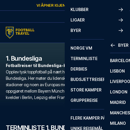
Skip to content
VI ÅPNER IGJEN
LØRDAG
KL.
10:00
KLUBBER
LIGAER
BYER
BYER
NORGE VM
1. Bundesliga
TERMINLISTE
BARCELO
Fotballreiser til Bundesliga-kamper
DERBIES
LISBON
Opplev tysk toppfotball på nært hold med fotballreiser til
Bundesliga. Her møter du lidenskapelige supportere, fullsatte
BUDSJETTREISER
LIVERPO
stadioner og noen av Europas mest intense kamper, fra Klassiker-
STORE KAMPER
oppgjøret mellom Bayern München og Dortmund til stemningsfulle
LONDON
kvelder i Berlin, Leipzig eller Frankfurt.
GRUPPEREISE
MADRID
MANCHES
FLERE KAMPER PÅ ÉN REISE
MILANO
TERMINLISTE 1. BUNDESLIGA
UNIKE REISEMÅL