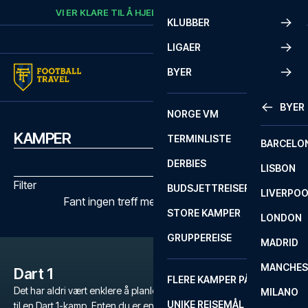
Skip to content
VI ER KLARE TIL Å HJELPE
RING
+47 73 02 20 22
KLUBBER
LIGAER
BYER
BYER
NORGE VM
KAMPER
TERMINLISTE
BARCELO
DERBIES
LISBON
Filter
BUDSJETTREISER
LIVERPO
Fant ingen treff med de valgte filtrene
STORE KAMPER
LONDON
GRUPPEREISE
MADRID
MANCHES
Dart 1
FLERE KAMPER PÅ ÉN REISE
Det har aldri vært enklere å planlegge en uforglemmelig fotballtur
MILANO
UNIKE REISEMÅL
til en Dart 1-kamp. Enten du er en dedikert fan av Dart 1, eller bare