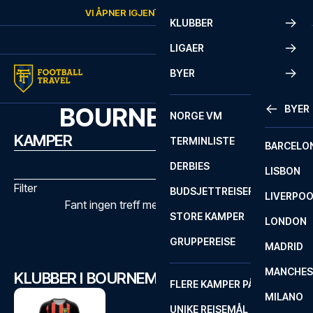
Skip to content
VI ÅPNER IGJEN
TORSDAG
KL.
10:00
KLUBBER
LIGAER
BYER
BOURNEMOUTH
BYER
NORGE VM
KAMPER
TERMINLISTE
BARCELO
DERBIES
LISBON
Filter
BUDSJETTREISER
LIVERPO
Fant ingen treff med de valgte filtrene
STORE KAMPER
LONDON
GRUPPEREISE
MADRID
MANCHES
KLUBBER I BOURNEMOUTH
FLERE KAMPER PÅ ÉN REISE
MILANO
UNIKE REISEMÅL