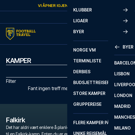
Skip to content
VI ÅPNER IGJEN
LØRDAG
KL.
10:00
KLUBBER
LIGAER
BYER
BYER
NORGE VM
KAMPER
TERMINLISTE
BARCELO
DERBIES
LISBON
Filter
BUDSJETTREISER
LIVERPO
Fant ingen treff med de valgte filtrene
STORE KAMPER
LONDON
GRUPPEREISE
MADRID
MANCHES
Falkirk
FLERE KAMPER PÅ ÉN REISE
Det har aldri vært enklere å planlegge en uforglemmelig fotballtur
MILANO
UNIKE REISEMÅL
til en Falkirk-kamp. Enten du er en dedikert fan av Falkirk, eller