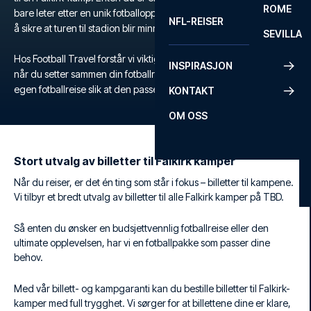
ROME
bare leter etter en unik fotballopplevelse, tilbyr vi alt du trenger for
NFL-REISER
å sikre at turen til stadion blir minneverdig.
SEVILLA
Hos Football Travel forstår vi viktigheten av fleksibilitet og komfort
INSPIRASJON
når du setter sammen din fotballreise. Derfor skreddersyr du din
egen fotballreise slik at den passer akkurat dine ønsker og behov.
KONTAKT
OM OSS
Stort utvalg av billetter til Falkirk kamper
Når du reiser, er det én ting som står i fokus – billetter til kampene.
Vi tilbyr et bredt utvalg av billetter til alle Falkirk kamper på TBD.
Så enten du ønsker en budsjettvennlig fotballreise eller den
ultimate opplevelsen, har vi en fotballpakke som passer dine
behov.
Med vår billett- og kampgaranti kan du bestille billetter til Falkirk-
kamper med full trygghet. Vi sørger for at billettene dine er klare,