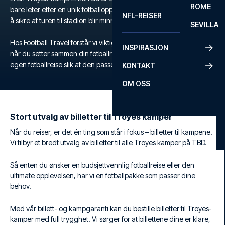
ROME
bare leter etter en unik fotballopplevelse, tilbyr vi alt du trenger for
NFL-REISER
å sikre at turen til stadion blir minneverdig.
SEVILLA
Hos Football Travel forstår vi viktigheten av fleksibilitet og komfort
INSPIRASJON
når du setter sammen din fotballreise. Derfor skreddersyr du din
egen fotballreise slik at den passer akkurat dine ønsker og behov.
KONTAKT
OM OSS
Stort utvalg av billetter til Troyes kamper
Når du reiser, er det én ting som står i fokus – billetter til kampene.
Vi tilbyr et bredt utvalg av billetter til alle Troyes kamper på TBD.
Så enten du ønsker en budsjettvennlig fotballreise eller den
ultimate opplevelsen, har vi en fotballpakke som passer dine
behov.
Med vår billett- og kampgaranti kan du bestille billetter til Troyes-
kamper med full trygghet. Vi sørger for at billettene dine er klare,