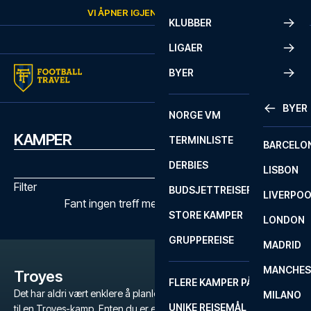
Skip to content
VI ÅPNER IGJEN
LØRDAG
KL.
10:00
KLUBBER
LIGAER
BYER
BYER
NORGE VM
KAMPER
TERMINLISTE
BARCELO
DERBIES
LISBON
Filter
BUDSJETTREISER
LIVERPO
Fant ingen treff med de valgte filtrene
STORE KAMPER
LONDON
GRUPPEREISE
MADRID
MANCHES
Troyes
FLERE KAMPER PÅ ÉN REISE
Det har aldri vært enklere å planlegge en uforglemmelig fotballtur
MILANO
UNIKE REISEMÅL
til en Troyes-kamp. Enten du er en dedikert fan av Troyes, eller