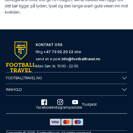
det bør ligge: på lyden, lyset og den lange svart-gule veien inn mot
kvelden.
KONTAKT OSS
Ring
+47 73 02 20 22
eller
send en e-post
info@footballtravel.no
Man
-
Søn
: kl.
10:00
-
22:00
FOOTBALLTRAVEL.NO
INNHOLD
Trustpilot
facebook
instagram
youtube
Copyright © 2025.
Footballtravel
. All rights reserved.