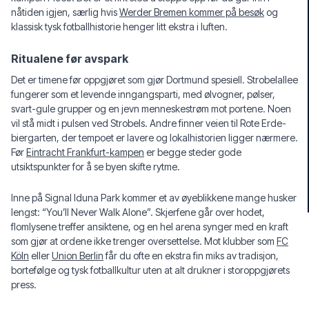
nåtiden igjen, særlig hvis
Werder Bremen kommer på besøk
og
klassisk tysk fotballhistorie henger litt ekstra i luften.
Ritualene før avspark
Det er timene før oppgjøret som gjør Dortmund spesiell. Strobelallee
fungerer som et levende inngangsparti, med ølvogner, pølser,
svart-gule grupper og en jevn menneskestrøm mot portene. Noen
vil stå midt i pulsen ved Strobels. Andre finner veien til Rote Erde-
biergarten, der tempoet er lavere og lokalhistorien ligger nærmere.
Før
Eintracht Frankfurt-kampen
er begge steder gode
utsiktspunkter for å se byen skifte rytme.
Inne på Signal Iduna Park kommer et av øyeblikkene mange husker
lengst: “You’ll Never Walk Alone”. Skjerfene går over hodet,
flomlysene treffer ansiktene, og en hel arena synger med en kraft
som gjør at ordene ikke trenger oversettelse. Mot klubber som
FC
Köln
eller
Union Berlin
får du ofte en ekstra fin miks av tradisjon,
bortefølge og tysk fotballkultur uten at alt drukner i storoppgjørets
press.