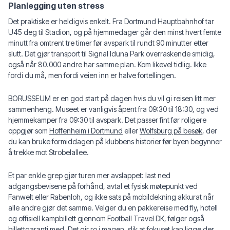
Planlegging uten stress
Det praktiske er heldigvis enkelt. Fra Dortmund Hauptbahnhof tar
U45 deg til Stadion, og på hjemmedager går den minst hvert femte
minutt fra omtrent tre timer før avspark til rundt 90 minutter etter
slutt. Det gjør transport til Signal Iduna Park overraskende smidig,
også når 80.000 andre har samme plan. Kom likevel tidlig. Ikke
fordi du må, men fordi veien inn er halve fortellingen.
BORUSSEUM er en god start på dagen hvis du vil gi reisen litt mer
sammenheng. Museet er vanligvis åpent fra 09:30 til 18:30, og ved
hjemmekamper fra 09:30 til avspark. Det passer fint før roligere
oppgjør som
Hoffenheim i Dortmund
eller
Wolfsburg på besøk
, der
du kan bruke formiddagen på klubbens historier før byen begynner
å trekke mot Strobelallee.
Et par enkle grep gjør turen mer avslappet: last ned
adgangsbevisene på forhånd, avtal et fysisk møtepunkt ved
Fanwelt eller Rabenloh, og ikke sats på mobildekning akkurat når
alle andre gjør det samme. Velger du en pakkereise med fly, hotell
og offisiell kampbillett gjennom Football Travel DK, følger også
billettgaranti med. Det gir ro i magen, slik at fokuset kan ligge der