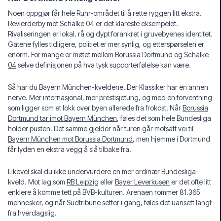
Noen oppgjør får hele Ruhr-området til å rette ryggen litt ekstra.
Revierderby mot Schalke 04 er det klareste eksempelet.
Rivaliseringen er lokal, rå og dypt forankret i gruvebyenes identitet.
Gatene fylles tidligere, politiet er mer synlig, og etterspørselen er
enorm. For mange er
møtet mellom Borussia Dortmund og Schalke
04
selve definisjonen på hva tysk supporterfølelse kan være.
Så har du Bayern München-kveldene. Der Klassiker har en annen
nerve. Mer internasjonal, mer prestisjetung, og med en forventning
som ligger som et lokk over byen allerede fra frokost. Når
Borussia
Dortmund tar imot Bayern München
, føles det som hele Bundesliga
holder pusten. Det samme gjelder når turen går motsatt vei til
Bayern München mot Borussia Dortmund
, men hjemme i Dortmund
får lyden en ekstra vegg å slå tilbake fra.
Likevel skal du ikke undervurdere en mer ordinær Bundesliga-
kveld. Mot lag som
RB Leipzig
eller
Bayer Leverkusen
er det ofte litt
enklere å komme tett på BVB-kulturen. Arenaen rommer 81.365
mennesker, og når Südtribüne setter i gang, føles det uansett langt
fra hverdagslig.