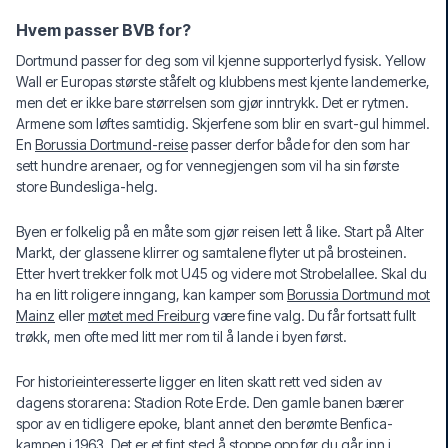
Hvem passer BVB for?
Dortmund passer for deg som vil kjenne supporterlyd fysisk. Yellow
Wall er Europas største ståfelt og klubbens mest kjente landemerke,
men det er ikke bare størrelsen som gjør inntrykk. Det er rytmen.
Armene som løftes samtidig. Skjerfene som blir en svart-gul himmel.
En
Borussia Dortmund-reise
passer derfor både for den som har
sett hundre arenaer, og for vennegjengen som vil ha sin første
store Bundesliga-helg.
Byen er folkelig på en måte som gjør reisen lett å like. Start på Alter
Markt, der glassene klirrer og samtalene flyter ut på brosteinen.
Etter hvert trekker folk mot U45 og videre mot Strobelallee. Skal du
ha en litt roligere inngang, kan kamper som
Borussia Dortmund mot
Mainz
eller
møtet med Freiburg
være fine valg. Du får fortsatt fullt
trøkk, men ofte med litt mer rom til å lande i byen først.
For historieinteresserte ligger en liten skatt rett ved siden av
dagens storarena: Stadion Rote Erde. Den gamle banen bærer
spor av en tidligere epoke, blant annet den berømte Benfica-
kampen i 1963. Det er et fint sted å stoppe opp før du går inn i