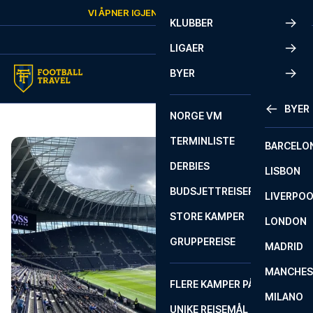
Skip to content
VI ÅPNER IGJEN
LØRDAG
KL.
10:00
KLUBBER
LIGAER
BYER
BYER
NORGE VM
TERMINLISTE
BARCELO
DERBIES
LISBON
BUDSJETTREISER
LIVERPO
STORE KAMPER
LONDON
GRUPPEREISE
MADRID
MANCHES
FLERE KAMPER PÅ ÉN REISE
MILANO
UNIKE REISEMÅL