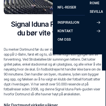
ROME
NFL-REISER
SEVILLA
Signal Iduna Park guide: alt
INSPIRASJON
du bør vite før besøket
KONTAKT
OM OSS
Du merker Dortmund før du ser stadion. Svart-gule skjerf dukker
opp på U-Bahn, først ett og to, så en hel vogn som gynger lavt av
forventning. Ved Strobelallee blir summingen tettere. Det lukter
grillet pølse, enkel stadionmat og øl i plastglass, og alle virker å vite
nøyaktig hvor de skal. En fodboldrejse hit handler ikke bare om de
90 minuttene. Den handler om byen, ritualene, lyden som bygger
seg opp, og følelsen av å ha valgt en klubb der fotball fortsatt sitter
dypt i hverdagen. Vi har sendt over 50.000 reisende ut på
fotballreiser siden 2008, og denne Signal Iduna Park-guiden viser
hvorfor Dortmund så ofte havner høyt på ønskelisten.
Når Dortmund virkelig våkner