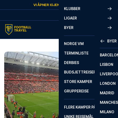
Skip to content
VI ÅPNER IGJEN
FREDAG
KL.
10:00
KLUBBER
LIGAER
BYER
BYER
NORGE VM
TERMINLISTE
BARCELO
DERBIES
LISBON
BUDSJETTREISER
LIVERPO
STORE KAMPER
LONDON
GRUPPEREISE
MADRID
MANCHES
FLERE KAMPER PÅ ÉN REISE
MILANO
UNIKE REISEMÅL