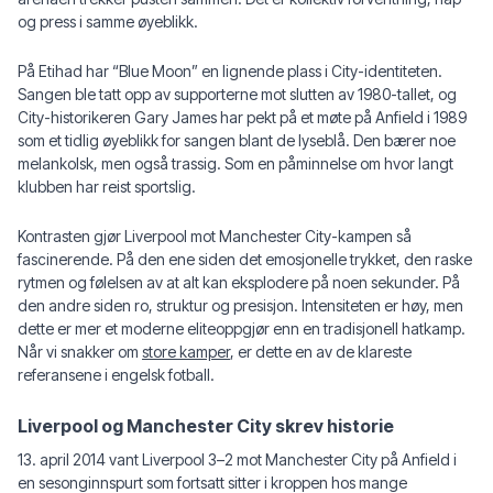
og press i samme øyeblikk.
På Etihad har “Blue Moon” en lignende plass i City-identiteten.
Sangen ble tatt opp av supporterne mot slutten av 1980-tallet, og
City-historikeren Gary James har pekt på et møte på Anfield i 1989
som et tidlig øyeblikk for sangen blant de lyseblå. Den bærer noe
melankolsk, men også trassig. Som en påminnelse om hvor langt
klubben har reist sportslig.
Kontrasten gjør Liverpool mot Manchester City-kampen så
fascinerende. På den ene siden det emosjonelle trykket, den raske
rytmen og følelsen av at alt kan eksplodere på noen sekunder. På
den andre siden ro, struktur og presisjon. Intensiteten er høy, men
dette er mer et moderne eliteoppgjør enn en tradisjonell hatkamp.
Når vi snakker om
store kamper
, er dette en av de klareste
referansene i engelsk fotball.
Liverpool og Manchester City skrev historie
13. april 2014 vant Liverpool 3–2 mot Manchester City på Anfield i
en sesonginnspurt som fortsatt sitter i kroppen hos mange