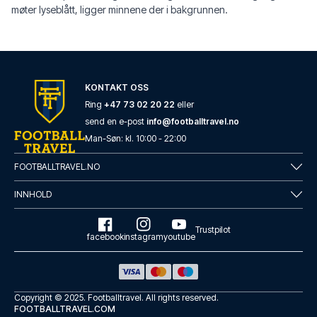
møter lyseblått, ligger minnene der i bakgrunnen.
KONTAKT OSS
Ring
+47 73 02 20 22
eller
send en e-post
info@footballtravel.no
Man
-
Søn
: kl.
10:00
-
22:00
FOOTBALLTRAVEL.NO
INNHOLD
Trustpilot
facebook
instagram
youtube
Copyright © 2025.
Footballtravel
. All rights reserved.
FOOTBALLTRAVEL.COM