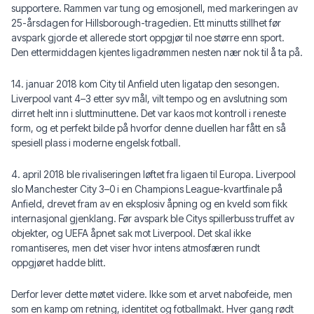
supportere. Rammen var tung og emosjonell, med markeringen av
25-årsdagen for Hillsborough-tragedien. Ett minutts stillhet før
avspark gjorde et allerede stort oppgjør til noe større enn sport.
Den ettermiddagen kjentes ligadrømmen nesten nær nok til å ta på.
14. januar 2018 kom City til Anfield uten ligatap den sesongen.
Liverpool vant 4–3 etter syv mål, vilt tempo og en avslutning som
dirret helt inn i sluttminuttene. Det var kaos mot kontroll i reneste
form, og et perfekt bilde på hvorfor denne duellen har fått en så
spesiell plass i moderne engelsk fotball.
4. april 2018 ble rivaliseringen løftet fra ligaen til Europa. Liverpool
slo Manchester City 3–0 i en Champions League-kvartfinale på
Anfield, drevet fram av en eksplosiv åpning og en kveld som fikk
internasjonal gjenklang. Før avspark ble Citys spillerbuss truffet av
objekter, og UEFA åpnet sak mot Liverpool. Det skal ikke
romantiseres, men det viser hvor intens atmosfæren rundt
oppgjøret hadde blitt.
Derfor lever dette møtet videre. Ikke som et arvet nabofeide, men
som en kamp om retning, identitet og fotballmakt. Hver gang rødt