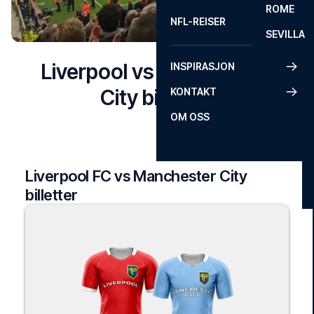
ROME
NFL-REISER
SEVILLA
Liverpool vs Manchester
INSPIRASJON
City billetter
KONTAKT
OM OSS
Liverpool FC vs Manchester City
billetter