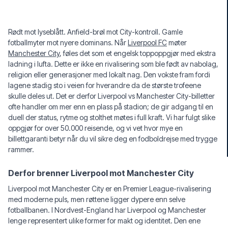
Rødt mot lyseblått. Anfield-brøl mot City-kontroll. Gamle
fotballmyter mot nyere dominans. Når
Liverpool FC
møter
Manchester City
, føles det som et engelsk toppoppgjør med ekstra
ladning i lufta. Dette er ikke en rivalisering som ble født av nabolag,
religion eller generasjoner med lokalt nag. Den vokste fram fordi
lagene stadig sto i veien for hverandre da de største trofeene
skulle deles ut. Det er derfor Liverpool vs Manchester City-billetter
ofte handler om mer enn en plass på stadion; de gir adgang til en
duell der status, rytme og stolthet møtes i full kraft. Vi har fulgt slike
oppgjør for over 50.000 reisende, og vi vet hvor mye en
billettgaranti betyr når du vil sikre deg en fodboldrejse med trygge
rammer.
Derfor brenner Liverpool mot Manchester City
Liverpool mot Manchester City er en Premier League-rivalisering
med moderne puls, men røttene ligger dypere enn selve
fotballbanen. I Nordvest-England har Liverpool og Manchester
lenge representert ulike former for makt og identitet. Den ene