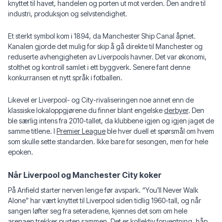
knyttet til havet, handelen og porten ut mot verden. Den andre til
industri, produksjon og selvstendighet.
Et sterkt symbol kom i 1894, da Manchester Ship Canal åpnet.
Kanalen gjorde det mulig for skip å gå direkte til Manchester og
reduserte avhengigheten av Liverpools havner. Det var økonomi,
stolthet og kontroll samlet i ett byggverk. Senere fant denne
konkurransen et nytt språk i fotballen.
Likevel er Liverpool- og City-rivaliseringen noe annet enn de
klassiske lokaloppgjørene du finner blant engelske
derbyer
. Den
ble særlig intens fra 2010-tallet, da klubbene igjen og igjen jaget de
samme titlene. I
Premier League
ble hver duell et spørsmål om hvem
som skulle sette standarden. Ikke bare for sesongen, men for hele
epoken.
Når Liverpool og Manchester City koker
På Anfield starter nerven lenge før avspark. “You’ll Never Walk
Alone” har vært knyttet til Liverpool siden tidlig 1960-tall, og når
sangen løfter seg fra seteradene, kjennes det som om hele
arenaen trekker pusten sammen. Det er kollektiv forventning, håp