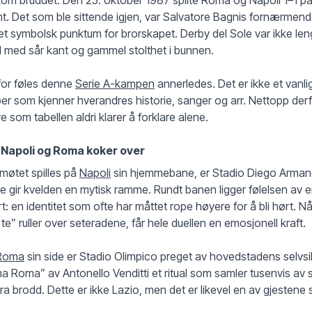
t. Det som ble sittende igjen, var Salvatore Bagnis fornærme
et symbolsk punktum for brorskapet. Derby del Sole var ikke l
l med sår kant og gammel stolthet i bunnen.
for føles denne
Serie A-kampen
annerledes. Det er ikke et vanl
øer som kjenner hverandres historie, sanger og arr. Nettopp der
e som tabellen aldri klarer å forklare alene.
 Napoli og Roma koker over
møtet spilles på
Napoli
sin hjemmebane, er Stadio Diego Arma
e gir kvelden en mytisk ramme. Rundt banen ligger følelsen av 
t: en identitet som ofte har måttet rope høyere for å bli hørt. Nå
te” ruller over seteradene, får hele duellen en emosjonell kraft.
Roma
sin side er Stadio Olimpico preget av hovedstadens selvsik
 Roma” av Antonello Venditti et ritual som samler tusenvis av 
ra brodd. Dette er ikke Lazio, men det er likevel en av gjestene s