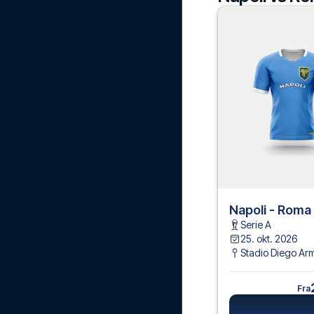
Napoli - Roma
Serie A
25. okt. 2026
Stadio Diego A
Fra