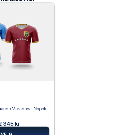
rmando Maradona
,
Napoli
2 345 kr
VELG