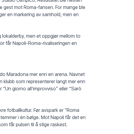
nde gest mot Roma-fansen. For mange ble
enger en markering av samhold, men en
ig lokalderby, men et oppgjør mellom to
for får Napoli-Roma-rivaliseringen en
ndo Maradona mer enn en arena. Navnet
en klubb som representerer langt mer enn
r “Un giorno all’improvviso” eller “Sarò
re fotballkultur. Før avspark er “Roma
stemmer i én bølge. Mot Napoli får det en
om får pulsen til å stige raskest.