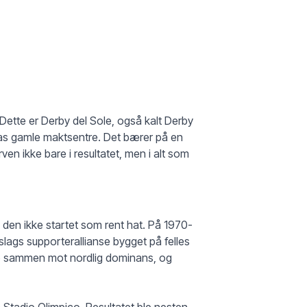
Dette er Derby del Sole, også kalt Derby
lias gamle maktsentre. Det bærer på en
rven ikke bare i resultatet, men i alt som
i den ikke startet som rent hat. På 1970-
slags supporterallianse bygget på felles
to sammen mot nordlig dominans, og
Stadio Olimpico. Resultatet ble nesten