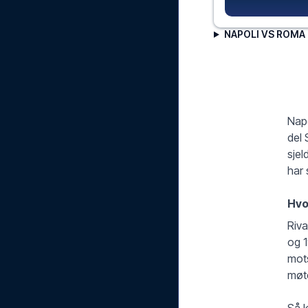
NAPOLI VS ROMA 
Napo
del 
sjel
har
Hvo
Riva
og 1
mot
møte
Så k