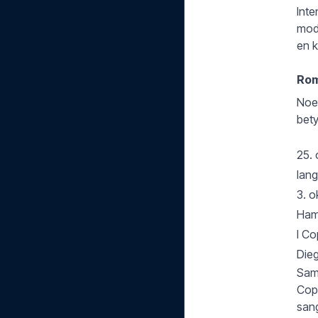
Inte
mode
en k
Rom
Noen
bety
25. 
lang
3. o
Hamš
I Co
Dieg
Samm
Copp
sang