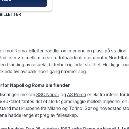
BILLETTER
li mot Roma-billetter handler om mer enn en plass på stadion. 
Sud: et møte mellom to store fotballidentiteter utenfor Nord-Ita
den blanding av respekt, bitterhet og ladet stolthet. Her ligger ne
 skjedd før avspark noen gang nærmer seg.
rfor Napoli og Roma ble fiender
liseringen mellom
SSC Napoli
og
AS Roma
er ekstra intens ford
980-tallet fantes det et sterkt gemellaggio mellom miljøene, en 
stand mot klubbene fra Milano og Torino. Sør og hovedstad s
ne hadde lenge et preg av fellesskap.
om bruddet. Den 25. oktober 1987 spilte Roma og Napoli 1–1 på 