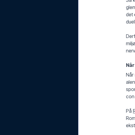
glem
det 
duel
Der
milj
nerv
Når
Når 
alen
spor
con 
På
Roma
ekst