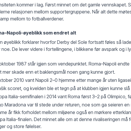
nsiteten kommer i lag. Først minnet om det gamle vennskapet. Så 
rne relasjonen mellom supportergruppene. Når alt dette møte
amp mellom to fotballverdener.
a–Napoli-øyeblikk som endret alt
 øyeblikk forklarer hvorfor Derby del Sole fortsatt føles så ladet
 noe. De lever videre i fortellingene, i blikkene før avspark og i l
oktober 1987 står igjen som vendepunktet. Roma–Napoli endte 
t mer skade enn et baklengsmål noen gang kunne gjort.
ktober 2010 vant Napoli 2–0 hjemme etter mange år uten ligas
ík scoret, og kvelden ble et tegn på at klubben igjen kunne slå t
ppa Italia-semifinalen i 2014 vant Roma først 3–2 på Olimpico, 
o Maradona var til stede under returen, noe som ga seieren en 
e år fikk forholdet mellom miljøene også en mørkere etterklang
a Italia-finalen. Det minnet alle om at denne rivaliseringen må 
er og store følelser.