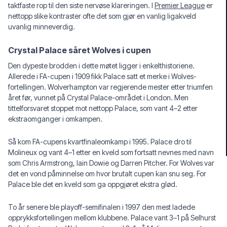
taktfaste rop til den siste nervøse klareringen. I
Premier League
er
nettopp slike kontraster ofte det som gjør en vanlig ligakveld
uvanlig minneverdig.
Crystal Palace såret Wolves i cupen
Den dypeste brodden i dette møtet ligger i enkelthistoriene.
Allerede i FA-cupen i 1909 fikk Palace satt et merke i Wolves-
fortellingen. Wolverhampton var regjerende mester etter triumfen
året før, vunnet på Crystal Palace-området i London. Men
tittelforsvaret stoppet mot nettopp Palace, som vant 4–2 etter
ekstraomganger i omkampen.
Så kom FA-cupens kvartfinaleomkamp i 1995. Palace dro til
Molineux og vant 4–1 etter en kveld som fortsatt nevnes med navn
som Chris Armstrong, Iain Dowie og Darren Pitcher. For Wolves var
det en vond påminnelse om hvor brutalt cupen kan snu seg. For
Palace ble det en kveld som ga oppgjøret ekstra glød.
To år senere ble playoff-semifinalen i 1997 den mest ladede
opprykksfortellingen mellom klubbene. Palace vant 3–1 på Selhurst