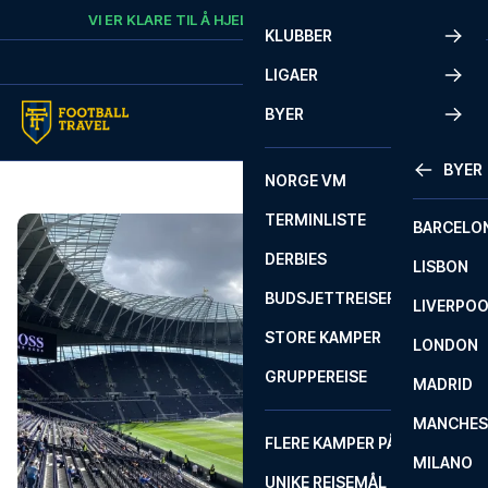
Skip to content
VI ER KLARE TIL Å HJELPE
RING
+47 73 02 20 22
KLUBBER
LIGAER
BYER
BYER
NORGE VM
TERMINLISTE
BARCELO
DERBIES
LISBON
BUDSJETTREISER
LIVERPO
STORE KAMPER
LONDON
GRUPPEREISE
MADRID
MANCHES
FLERE KAMPER PÅ ÉN REISE
MILANO
UNIKE REISEMÅL