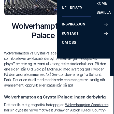
ROME
NFL-REISER
SEVILLA
Wolverhampton vs Crystal
INSPIRASJON
Palace billetter
KONTAKT
OM OSS
Wolverhampton vs Crystal Palace billetter åpner døren til et oppgjør
som ikke lever av klassisk derbyhat, men av gamle cupstikk,
playoff-smerte og to svært ulike engelske stadionkulturer. På den
ene siden står Old Gold på Molineux, med svart og gull i ryggen.
På den andre kommer rød/blå Sør-London-energi fra Selhurst
Park. Det er en duell med mer historie enn mange tror, særlig når
avansement, opprykk eller status står på spill.
Wolverhampton og Crystal Palace: ingen derbykrig
Dette er ikke et geografisk hatoppgjør.
Wolverhampton Wanderers
har sin dypeste nerve mot West Bromwich Albion i Black Country-