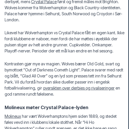
derbyet, mens
Crystal Palace
først og fremst måles mot Brighton.
Wolves kommer fra Wolverhampton og Black Country-identiteten.
Palace hører hjemme i Selhurst, South Norwood og Croydon i Sør-
London.
Likevel har Wolverhampton vs Crystal Palace fått en egen kant. Ikke
fordi klubbene er naboer, men fordi de har møttes i øyeblikk der
pulsen stiger av helt andre grunner. Cupkvelder. Omkamper.
Playoff-nerver. Perioder der ett mål kan endre en hel sesong.
Kontrasten gjør mye av magien. Wolves bærer Old Gold, svart og
bymottoet “Out of Darkness Cometh Light”. Palace svarer med rødt
og blått, “Glad All Over” og en lyd som presses tett inn fra Selhurst
Park. Vil du forstå hvordan slike dueller passer inn i engelsk
fotballrivalisering, gir
oversikten over derbies og rivaliseringer
en
god ramme rundt følelsene.
Molineux møter Crystal Palace-lyden
Molineux
har vært Wolverhamptons hjem siden 1889, og stedet
føles vevd inn i klubbens lokale stolthet. Når “Hi Ho
Wolverhampton” ruller rundt arenaen, er det ikke bare en sang.