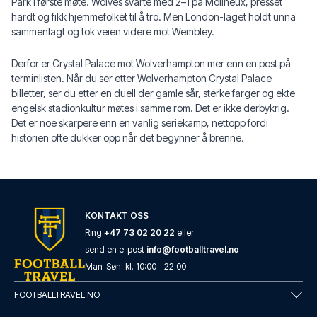
Park i første møte. Wolves svarte med 2–1 på Molineux, presset
hardt og fikk hjemmefolket til å tro. Men London-laget holdt unna
sammenlagt og tok veien videre mot Wembley.
Derfor er Crystal Palace mot Wolverhampton mer enn en post på
terminlisten. Når du ser etter Wolverhampton Crystal Palace
billetter, ser du etter en duell der gamle sår, sterke farger og ekte
engelsk stadionkultur møtes i samme rom. Det er ikke derbykrig.
Det er noe skarpere enn en vanlig seriekamp, nettopp fordi
historien ofte dukker opp når det begynner å brenne.
KONTAKT OSS
Ring
+47 73 02 20 22
eller
send en e-post
info@footballtravel.no
Man
-
Søn
: kl.
10:00
-
22:00
FOOTBALLTRAVEL.NO