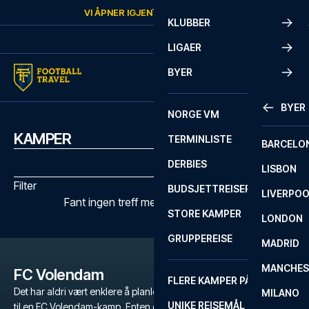
Skip to content
VI ÅPNER IGJEN
TORSDAG
KL.
10:00
KLUBBER
LIGAER
BYER
BYER
NORGE VM
KAMPER
TERMINLISTE
BARCELO
DERBIES
LISBON
Filter
BUDSJETTREISER
LIVERPO
Fant ingen treff med de valgte filtrene
STORE KAMPER
LONDON
GRUPPEREISE
MADRID
MANCHES
FC Volendam
FLERE KAMPER PÅ ÉN REISE
Det har aldri vært enklere å planlegge en uforglemmelig fotballtur
MILANO
UNIKE REISEMÅL
til en FC Volendam-kamp. Enten du er en dedikert fan av FC