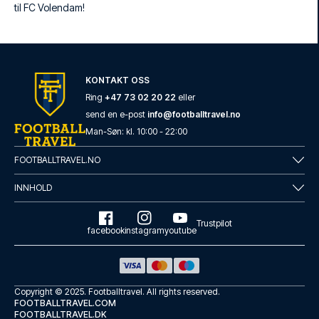
til FC Volendam!
KONTAKT OSS
Ring
+47 73 02 20 22
eller
send en e-post
info@footballtravel.no
Man
-
Søn
: kl.
10:00
-
22:00
FOOTBALLTRAVEL.NO
INNHOLD
Trustpilot
facebook
instagram
youtube
Copyright © 2025.
Footballtravel
. All rights reserved.
FOOTBALLTRAVEL.COM
FOOTBALLTRAVEL.DK