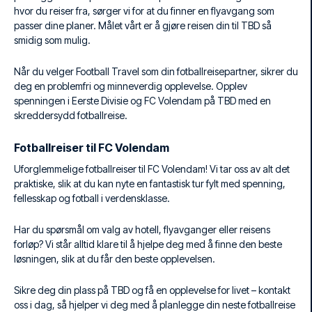
hvor du reiser fra, sørger vi for at du finner en flyavgang som
passer dine planer. Målet vårt er å gjøre reisen din til TBD så
smidig som mulig.
Når du velger Football Travel som din fotballreisepartner, sikrer du
deg en problemfri og minneverdig opplevelse. Opplev
spenningen i Eerste Divisie og FC Volendam på TBD med en
skreddersydd fotballreise.
Fotballreiser til FC Volendam
Uforglemmelige fotballreiser til FC Volendam! Vi tar oss av alt det
praktiske, slik at du kan nyte en fantastisk tur fylt med spenning,
fellesskap og fotball i verdensklasse.
Har du spørsmål om valg av hotell, flyavganger eller reisens
forløp? Vi står alltid klare til å hjelpe deg med å finne den beste
løsningen, slik at du får den beste opplevelsen.
Sikre deg din plass på TBD og få en opplevelse for livet – kontakt
oss i dag, så hjelper vi deg med å planlegge din neste fotballreise