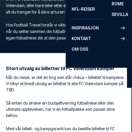
ROME
Volendam, eller bare leter etter en unik fotballopplevelse, tilbyr vi
NFL-REISER
alt du trenger for å sikre at turen til stadion blir minneverdig.
SEVILLA
Hos Football Travel forstår vi viktigheten av fleksibilitet og komfort
INSPIRASJON
når du setter sammen din fotballreise. Derfor skreddersyr du din
egen fotballreise slik at den passer akkurat dine ønsker og behov.
KONTAKT
OM OSS
Stort utvalg av billetter til FC Volendam kamper
Når du reiser, er det én ting som står i fokus – billetter til kampene.
Vi tilbyr et bredt utvalg av billetter til alle FC Volendam kamper på
TBD.
Så enten du ønsker en budsjettvennlig fotballreise eller den
ultimate opplevelsen, har vi en fotballpakke som passer dine
behov.
Med vår billett- og kampgaranti kan du bestille billetter til FC