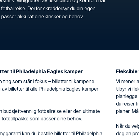
rstår vi viktigheten av fleksibilitet og komfort når
fotballreise. Derfor skreddersyr du din egen
en passer akkurat dine ønsker og behov.
etter til Philadelphia Eagles kamper
Fleksible
n ting som står i fokus – billetter til kampene.
Vi mener at
g av billetter til alle Philadelphia Eagles kamper
tilbyr vi f
planlegge 
du reiser 
budsjettvennlig fotballreise eller den ultimate
planer. Må
n fotballpakke som passer dine behov.
Når du vel
pgaranti kan du bestille billetter til Philadelphia
deg en pro