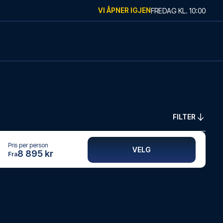
VI ÅPNER IGJEN
FREDAG
KL.
10:00
FILTER
Pris per person
VELG
8 895 kr
Fra