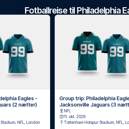
Fotballreise til Philadelphia
adelphia Eagles -
Group trip: Philadelphia Eagl
guars (2 nætter)
Jacksonville Jaguars (3 nætt
NFL
11. okt. 2026
 Stadium, NFL
,
London
Tottenham Hotspur Stadium, NFL
,
L