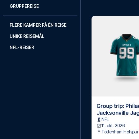
GRUPPEREISE
FLERE KAMPER PÅ ÉN REISE
UNIKE REISEMÅL
NFL-REISER
Group trip: Phil
Jacksonville Ja
NFL
11. okt. 2026
Tottenham Hotspur