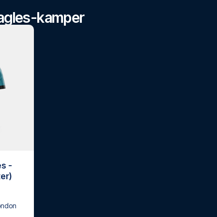
 Eagles-kamper
es -
er)
ondon