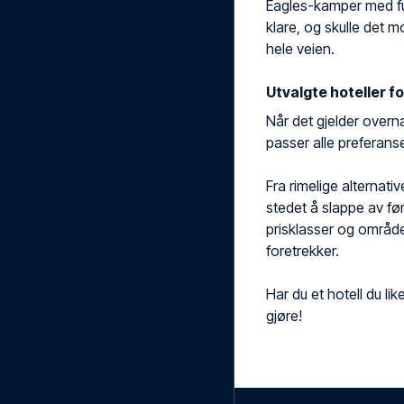
Eagles-kamper med full
klare, og skulle det 
hele veien.
Utvalgte hoteller fo
Når det gjelder overna
passer alle preferanse
Fra rimelige alternativ
stedet å slappe av før
prisklasser og områder
foretrekker.
Har du et hotell du li
gjøre!