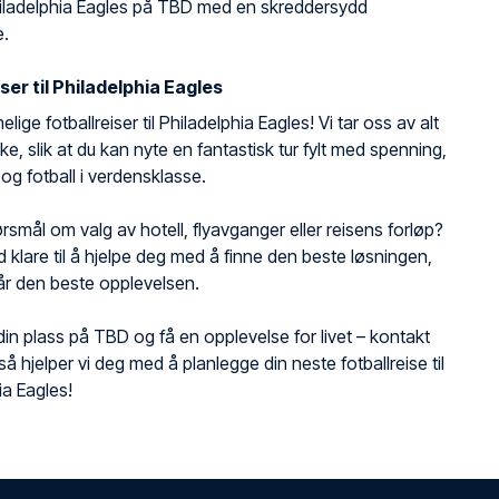
iladelphia Eagles på TBD med en skreddersydd
e.
iser til Philadelphia Eagles
ige fotballreiser til Philadelphia Eagles! Vi tar oss av alt
ke, slik at du kan nyte en fantastisk tur fylt med spenning,
 og fotball i verdensklasse.
rsmål om valg av hotell, flyavganger eller reisens forløp?
tid klare til å hjelpe deg med å finne den beste løsningen,
 får den beste opplevelsen.
din plass på TBD og få en opplevelse for livet – kontakt
så hjelper vi deg med å planlegge din neste fotballreise til
ia Eagles!