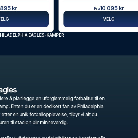
 895 kr
10 095 kr
Fra
VELG
VELG
PHILADELPHIA EAGLES-KAMPER
agles
lere å planlegge en uforglemmelig fotballtur til en
amp. Enten du er en dedikert fan av Philadelphia
 etter en unik fotballopplevelse, tilbyr vi alt du
turen til stadion blir minneverdig.