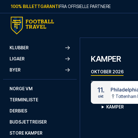
Skip to content
100% BILLETTGARANTI
FRA OFFISIELLE PARTNERE
KLUBBER
KAMPER
LIGAER
BYER
OKTOBER 2026
NORGE VM
11.
Philadelphi
Tottenham 
okt
TERMINLISTE
KAMPER
DERBIES
BUDSJETTREISER
STORE KAMPER