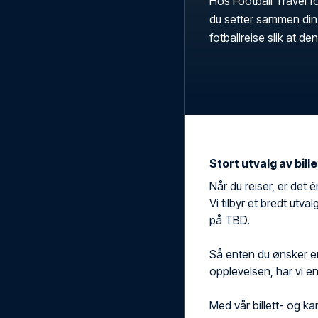
Hos Football Travel fo
du setter sammen din 
fotballreise slik at d
Stort utvalg av bill
Når du reiser, er det é
Vi tilbyr et bredt utval
på TBD.
Så enten du ønsker en 
opplevelsen, har vi e
Med vår billett- og kam