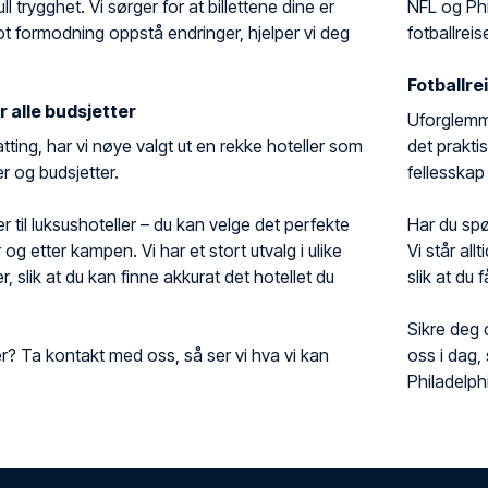
 trygghet. Vi sørger for at billettene dine er
NFL og Ph
mot formodning oppstå endringer, hjelper vi deg
fotballreis
Fotballre
r alle budsjetter
Uforglemmel
tting, har vi nøye valgt ut en rekke hoteller som
det praktis
r og budsjetter.
fellesskap
er til luksushoteller – du kan velge det perfekte
Har du spø
 og etter kampen. Vi har et stort utvalg i ulike
Vi står all
, slik at du kan finne akkurat det hotellet du
slik at du
Sikre deg 
ker? Ta kontakt med oss, så ser vi hva vi kan
oss i dag, 
Philadelph