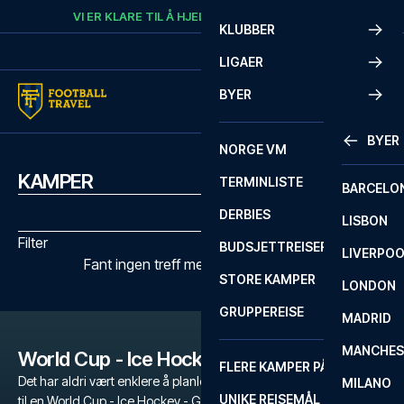
Skip to content
VI ER KLARE TIL Å HJELPE
RING
+47 73 02 20 22
KLUBBER
LIGAER
BYER
BYER
NORGE VM
KAMPER
TERMINLISTE
BARCELO
DERBIES
LISBON
Filter
BUDSJETTREISER
LIVERPO
Fant ingen treff med de valgte filtrene
STORE KAMPER
LONDON
GRUPPEREISE
MADRID
MANCHES
World Cup - Ice Hockey - Great Britian UK
FLERE KAMPER PÅ ÉN REISE
Det har aldri vært enklere å planlegge en uforglemmelig fotballtur
MILANO
UNIKE REISEMÅL
til en World Cup - Ice Hockey - Great Britian UK-kamp. Enten du er