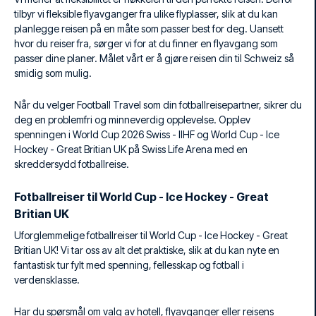
tilbyr vi fleksible flyavganger fra ulike flyplasser, slik at du kan
planlegge reisen på en måte som passer best for deg. Uansett
hvor du reiser fra, sørger vi for at du finner en flyavgang som
passer dine planer. Målet vårt er å gjøre reisen din til Schweiz så
smidig som mulig.
Når du velger Football Travel som din fotballreisepartner, sikrer du
deg en problemfri og minneverdig opplevelse. Opplev
spenningen i World Cup 2026 Swiss - IIHF og World Cup - Ice
Hockey - Great Britian UK på Swiss Life Arena med en
skreddersydd fotballreise.
Fotballreiser til World Cup - Ice Hockey - Great
Britian UK
Uforglemmelige fotballreiser til World Cup - Ice Hockey - Great
Britian UK! Vi tar oss av alt det praktiske, slik at du kan nyte en
fantastisk tur fylt med spenning, fellesskap og fotball i
verdensklasse.
Har du spørsmål om valg av hotell, flyavganger eller reisens