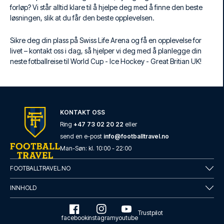
forløp? Vi står alltid klare til å hjelpe deg med å finne den beste
løsningen, slik at du får den beste opplevelsen.
Sikre deg din plass på Swiss Life Arena og få en opplevelse for
livet – kontakt oss i dag, så hjelper vi deg med å planlegge din
neste fotballreise til World Cup - Ice Hockey - Great Britian UK!
KONTAKT OSS
Ring
+47 73 02 20 22
eller
send en e-post
info@footballtravel.no
Man
-
Søn
: kl.
10:00
-
22:00
FOOTBALLTRAVEL.NO
INNHOLD
Trustpilot
facebook
instagram
youtube