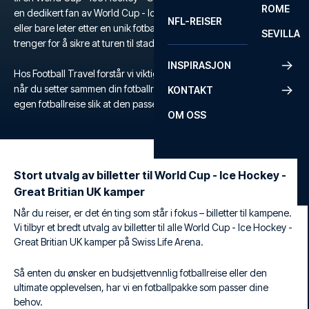
ROME
en dedikert fan av World Cup - Ice Hockey - Great Britian UK,
NFL-REISER
eller bare leter etter en unik fotballopplevelse, tilbyr vi alt du
SEVILLA
trenger for å sikre at turen til stadion blir minneverdig.
INSPIRASJON
Hos Football Travel forstår vi viktigheten av fleksibilitet og komfort
når du setter sammen din fotballreise. Derfor skreddersyr du din
KONTAKT
egen fotballreise slik at den passer akkurat dine ønsker og behov.
OM OSS
Stort utvalg av billetter til World Cup - Ice Hockey -
Great Britian UK kamper
Når du reiser, er det én ting som står i fokus – billetter til kampene.
Vi tilbyr et bredt utvalg av billetter til alle World Cup - Ice Hockey -
Great Britian UK kamper på Swiss Life Arena.
Så enten du ønsker en budsjettvennlig fotballreise eller den
ultimate opplevelsen, har vi en fotballpakke som passer dine
behov.