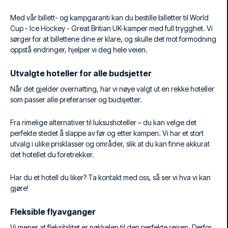
Med vår billett- og kampgaranti kan du bestille billetter til World
Cup - Ice Hockey - Great Britian UK-kamper med full trygghet. Vi
sørger for at billettene dine er klare, og skulle det mot formodning
oppstå endringer, hjelper vi deg hele veien.
Utvalgte hoteller for alle budsjetter
Når det gjelder overnatting, har vi nøye valgt ut en rekke hoteller
som passer alle preferanser og budsjetter.
Fra rimelige alternativer til luksushoteller – du kan velge det
perfekte stedet å slappe av før og etter kampen. Vi har et stort
utvalg i ulike prisklasser og områder, slik at du kan finne akkurat
det hotellet du foretrekker.
Har du et hotell du liker? Ta kontakt med oss, så ser vi hva vi kan
gjøre!
Fleksible flyavganger
Vi mener at fleksibilitet er nøkkelen til den perfekte reisen. Derfor