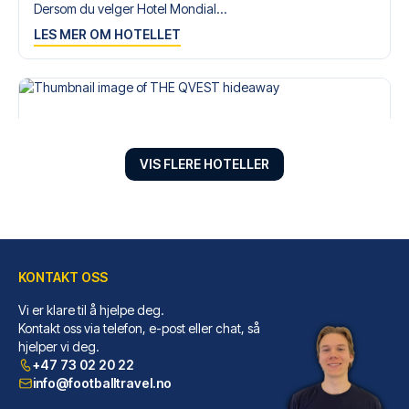
Dersom du velger Hotel Mondial...
LES MER OM HOTELLET
VIS FLERE HOTELLER
KONTAKT OSS
Vi er klare til å hjelpe deg.
THE QVEST hideaway
Kontakt oss via telefon, e-post eller chat, så
Har du THE QVEST hideaway som ...
hjelper vi deg.
LES MER OM HOTELLET
+47 73 02 20 22
info@footballtravel.no