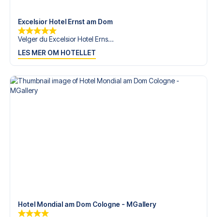
tilgjengelige på
+47 73 02 20 22
eller
her
dersom du
trenger hjelp til å bestille reisen.
Excelsior Hotel Ernst am Dom
Er du klar for å oppleve 1. FC Köln på RheinEnergieStadion
Velger du Excelsior Hotel Erns...
mot Augsburg? Kontakt oss idag, og la oss hjelpe deg
LES MER OM HOTELLET
med å realisere din fotballreisedrøm!
Hotel Mondial am Dom Cologne - MGallery