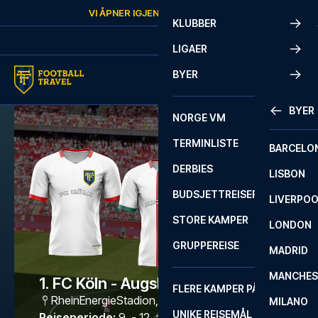
Skip to content
VI ÅPNER IGJEN
SØNDAG
KL.
10:00
KLUBBER
LIGAER
BYER
BYER
NORGE VM
TERMINLISTE
BARCELO
DERBIES
LISBON
BUDSJETTREISER
LIVERPO
STORE KAMPER
LONDON
GRUPPEREISE
MADRID
MANCHES
1. FC Köln - Augsburg
FLERE KAMPER PÅ ÉN REISE
RheinEnergieStadion
,
Köln
MILANO
UNIKE REISEMÅL
Reiseperiode
:
9. - 12. apr. 2027