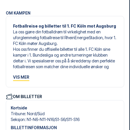
OM KAMPEN
Fotballreise og billetter til 1. FC Köln mot Augsburg
La oss gjøre din fotballdrøm til virkelighet med en
uforglemmelig fotballreise til RheinEnergieStadion, hvor 1.
FC Köln møter Augsburg.
Hos oss finner du offisielle billetter til alle 1. FC Köln sine
kamper i 1. Bundesliga og andre turneringer klubben
deltar i. Vi spesialiserer oss på å skreddersy den perfekte
fotballreisen som matcher dine individuelle ønsker og
behov.
VIS MER
Våre skreddersydde fotballreiser til 1. FC Köln er laget for
å gi deg en opplevelse du aldri vil glemme. Du setter
sammen din egen fotballpakke, tilpasset dine preferanser.
Velg blant et bredt utvalg av fotballbilletter, nøye utvalgte
OM BILLETTER
hoteller for enhver smak og budsjett, samt fleksible fly som
passer deg best.
Kortside
Når du velger billettype, kan du se hvilken seksjon du skal
Tribune
:
Nord/​Süd
sitte i, og hva billetten inkluderer – spesielt hvis det er en
Seksjon
:
N1-N6-N11-N16/​S1-S6/​S11-S16
hospitality-billett. En hospitality-billett gir deg mer enn
BILLETTINFORMASJON