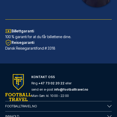
Billettgaranti
100 % garanti for at du får billettene dine.
Reisegaranti
Dansk Reisegarantifond # 3318
URBAN LOFT Cologne
Dersom du velger URBAN LOFT Co...
KONTAKT OSS
LES MER OM HOTELLET
Ring
+47 73 02 20 22
eller
send en e-post
info@footballtravel.no
Man
-
Søn
: kl.
10:00
-
22:00
FOOTBALLTRAVEL.NO
INNHOLD