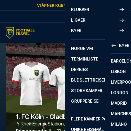
Skip to content
VI ÅPNER IGJEN
FREDAG
KL.
10:00
KLUBBER
LIGAER
BYER
BYER
NORGE VM
TERMINLISTE
BARCELO
DERBIES
LISBON
BUDSJETTREISER
LIVERPO
STORE KAMPER
LONDON
GRUPPEREISE
MADRID
MANCHES
1. FC Köln - Gladbach
FLERE KAMPER PÅ ÉN REISE
RheinEnergieStadion
,
Köln
MILANO
UNIKE REISEMÅL
Reiseperiode
:
9. - 12. okt. 2026