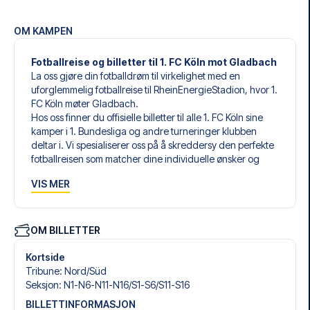
OM KAMPEN
Fotballreise og billetter til 1. FC Köln mot Gladbach
La oss gjøre din fotballdrøm til virkelighet med en
uforglemmelig fotballreise til RheinEnergieStadion, hvor 1.
FC Köln møter Gladbach.
Hos oss finner du offisielle billetter til alle 1. FC Köln sine
kamper i 1. Bundesliga og andre turneringer klubben
deltar i. Vi spesialiserer oss på å skreddersy den perfekte
fotballreisen som matcher dine individuelle ønsker og
behov.
VIS MER
Våre skreddersydde fotballreiser til 1. FC Köln er laget for
å gi deg en opplevelse du aldri vil glemme. Du setter
sammen din egen fotballpakke, tilpasset dine preferanser.
Velg blant et bredt utvalg av fotballbilletter, nøye utvalgte
OM BILLETTER
hoteller for enhver smak og budsjett, samt fleksible fly som
passer deg best.
Kortside
Når du velger billettype, kan du se hvilken seksjon du skal
Tribune
:
Nord/​Süd
sitte i, og hva billetten inkluderer – spesielt hvis det er en
Seksjon
:
N1-N6-N11-N16/​S1-S6/​S11-S16
hospitality-billett. En hospitality-billett gir deg mer enn
BILLETTINFORMASJON