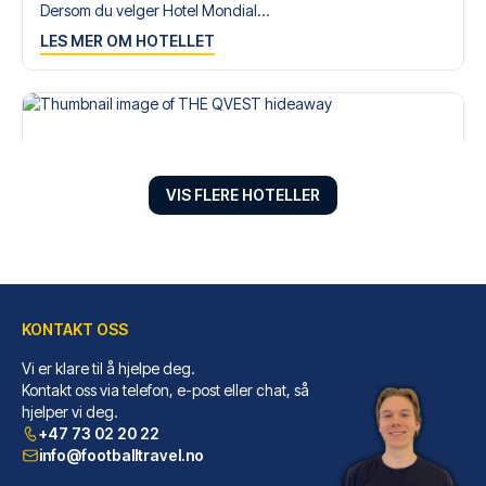
Dersom du velger Hotel Mondial...
LES MER OM HOTELLET
VIS FLERE HOTELLER
KONTAKT OSS
Vi er klare til å hjelpe deg.
THE QVEST hideaway
Kontakt oss via telefon, e-post eller chat, så
Har du THE QVEST hideaway som ...
hjelper vi deg.
LES MER OM HOTELLET
+47 73 02 20 22
info@footballtravel.no