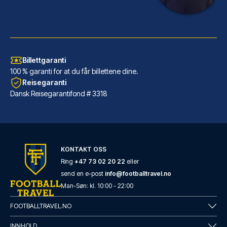
Billettgaranti
100 % garanti for at du får billettene dine.
Reisegaranti
Dansk Reisegarantifond # 3318
URBAN LOFT Cologne
Dersom du velger URBAN LOFT Co...
KONTAKT OSS
LES MER OM HOTELLET
Ring
+47 73 02 20 22
eller
send en e-post
info@footballtravel.no
Man
-
Søn
: kl.
10:00
-
22:00
FOOTBALLTRAVEL.NO
INNHOLD