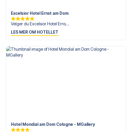
tilgjengelige på
+47 73 02 20 22
eller
her
dersom du
trenger hjelp til å bestille reisen.
Excelsior Hotel Ernst am Dom
Er du klar for å oppleve 1. FC Köln på RheinEnergieStadion
Velger du Excelsior Hotel Erns...
mot Gladbach? Kontakt oss idag, og la oss hjelpe deg
LES MER OM HOTELLET
med å realisere din fotballreisedrøm!
Hotel Mondial am Dom Cologne - MGallery