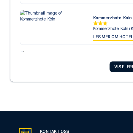
Kommerzhotel Köln
Kommerzhotel Köln i Kø
LES MER OM HOTE
Hilton Cologne
Dersom du velger Hilt
VIS FLE
LES MER OM HOTE
Lindner Hotel Colog
Dersom du velger Lind
LES MER OM HOTE
KONTAKT OSS