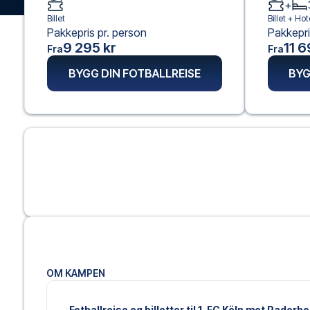
+
Billet
Billet +
Hote
Pakkepris pr. person
Pakkepri
9 295 kr
11 6
Fra
Fra
BYGG DIN FOTBALLREISE
BYG
OM KAMPEN
Fotballreise og billetter til 1. FC Köln mot Paderb