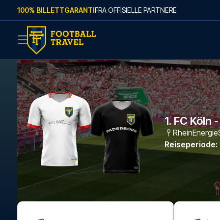
Skip to content
100% BILLETTGARANTI
FRA OFFISIELLE PARTNERE
1. FC Köln 
RheinEnergie
Reiseperiode
: