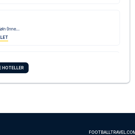
ln (Inne...
LLET
on Cologn...
RE HOTELLER
LLET
ne Am Dom, part of JdV by Hyatt
ner Hotel...
LLET
FOOTBALLTRAVEL.CO