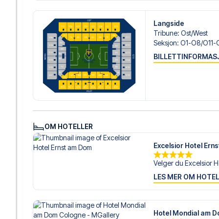
hjelp til å bestille reisen.
Langside
Er du klar for å oppleve 1. FC Köln på RheinEnergieStadi
Tribune
:
Ost/​West
med å realisere din fotballreisedrøm!
Seksjon
:
O1-O8/​O11-
BILLETTINFORMAS
OM HOTELLER
Excelsior Hotel Ern
Velger du Excelsior Ho
LES MER OM HOTE
Hotel Mondial am D