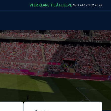
VI ER KLARE TIL Å HJELPE
RING
+47 73 02 20 22