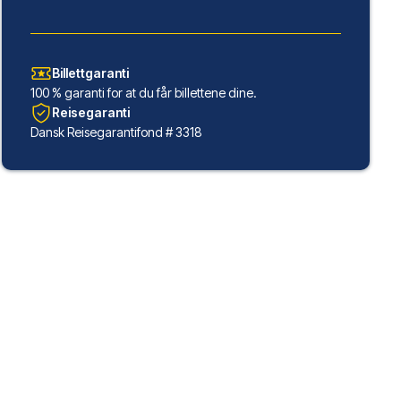
Billettgaranti
100 % garanti for at du får billettene dine.
Reisegaranti
Dansk Reisegarantifond # 3318