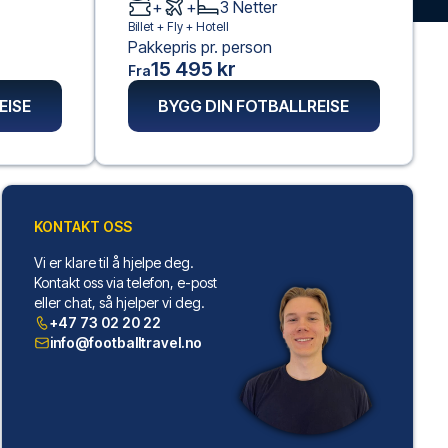
+
+
3
Netter
Billet +
Fly
+
Hotell
Pakkepris pr. person
15 495 kr
Fra
EISE
BYGG DIN FOTBALLREISE
KONTAKT OSS
Vi er klare til å hjelpe deg.
Kontakt oss via telefon, e-post
eller chat, så hjelper vi deg.
+47 73 02 20 22
info@footballtravel.no