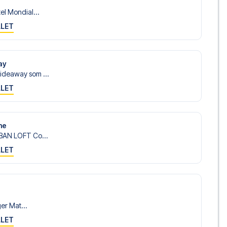
el Mondial...
LLET
ay
deaway som ...
LLET
ne
BAN LOFT Co...
LLET
ger Mat...
LLET