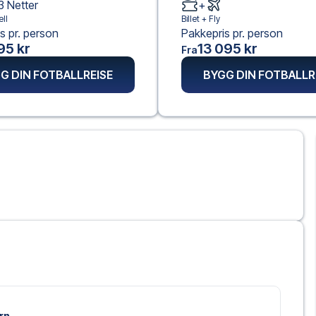
3
Netter
+
ll
Billet +
Fly
s pr. person
Pakkepris pr. person
95 kr
13 095 kr
Fra
G DIN FOTBALLREISE
BYGG DIN FOTBALLR
orn