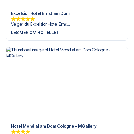
tilgjengelige på
+47 73 02 20 22
eller
her
dersom du
trenger hjelp til å bestille reisen.
Excelsior Hotel Ernst am Dom
Er du klar for å oppleve 1. FC Köln på RheinEnergieStadion
Velger du Excelsior Hotel Erns...
mot Stuttgart? Kontakt oss idag, og la oss hjelpe deg med
LES MER OM HOTELLET
å realisere din fotballreisedrøm!
Hotel Mondial am Dom Cologne - MGallery