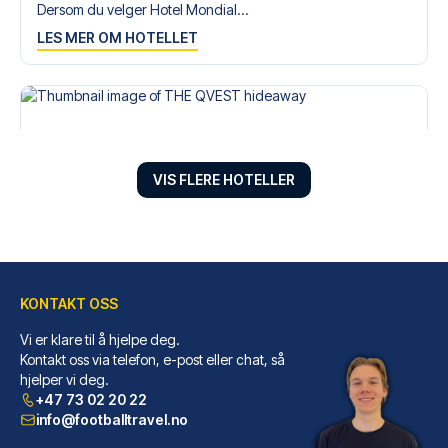
Dersom du velger Hotel Mondial...
LES MER OM HOTELLET
VIS FLERE HOTELLER
KONTAKT OSS
Vi er klare til å hjelpe deg.
THE QVEST hideaway
Kontakt oss via telefon, e-post eller chat, så
Har du THE QVEST hideaway som ...
hjelper vi deg.
LES MER OM HOTELLET
+47 73 02 20 22
info@footballtravel.no