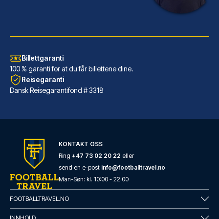
Billettgaranti
100 % garanti for at du får billettene dine.
Reisegaranti
Dansk Reisegarantifond # 3318
URBAN LOFT Cologne
Dersom du velger URBAN LOFT Co...
KONTAKT OSS
LES MER OM HOTELLET
Ring
+47 73 02 20 22
eller
send en e-post
info@footballtravel.no
Man
-
Søn
: kl.
10:00
-
22:00
FOOTBALLTRAVEL.NO
INNHOLD