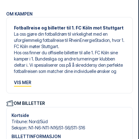
OM KAMPEN
Fotballreise og billetter til 1. FC Köln mot Stuttgart
La oss gjøre din fotballdrøm til virkelighet med en
uforglemmelig fotballreise til RheinEnergieStadion, hvor 1.
FC Köln møter Stuttgart.
Hos oss finner du offisielle billetter til alle 1. FC Köln sine
kamper i 1. Bundesliga og andre turneringer klubben
deltar i. Vi spesialiserer oss på å skreddersy den perfekte
fotballreisen som matcher dine individuelle ønsker og
behov.
VIS MER
Våre skreddersydde fotballreiser til 1. FC Köln er laget for
å gi deg en opplevelse du aldri vil glemme. Du setter
sammen din egen fotballpakke, tilpasset dine preferanser.
Velg blant et bredt utvalg av fotballbilletter, nøye utvalgte
OM BILLETTER
hoteller for enhver smak og budsjett, samt fleksible fly som
passer deg best.
Kortside
Når du velger billettype, kan du se hvilken seksjon du skal
Tribune
:
Nord/​Süd
sitte i, og hva billetten inkluderer – spesielt hvis det er en
Seksjon
:
N1-N6-N11-N16/​S1-S6/​S11-S16
hospitality-billett. En hospitality-billett gir deg mer enn
BILLETTINFORMASJON