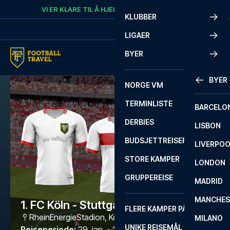
Skip to content
VI ER KLARE TIL Å HJELPE
RING
+47 73 02 20 22
KLUBBER
LIGAER
BYER
BYER
NORGE VM
TERMINLISTE
BARCELO
DERBIES
LISBON
BUDSJETTREISER
LIVERPO
STORE KAMPER
LONDON
GRUPPEREISE
MADRID
MANCHES
1. FC Köln - Stuttgart
FLERE KAMPER PÅ ÉN REISE
RheinEnergieStadion
,
Köln
MILANO
UNIKE REISEMÅL
Reiseperiode
:
29. jan. - 1. feb. 2027