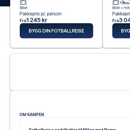
+
Billet
Billet +
Hote
Pakkepris pr. person
Pakkepri
1 245 kr
3 04
Fra
Fra
BYGG DIN FOTBALLREISE
BYG
OM KAMPEN
Fotballreise og billetter til Milan mot Roma