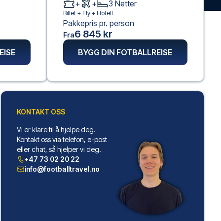
+
+
3
Netter
Billet +
Fly
+
Hotell
Pakkepris pr. person
6 845 kr
Fra
EISE
BYGG DIN FOTBALLREISE
KONTAKT OSS
Vi er klare til å hjelpe deg.
Kontakt oss via telefon, e-post
eller chat, så hjelper vi deg.
+47 73 02 20 22
info@footballtravel.no