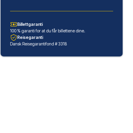
Billettgaranti
100 % garanti for at du får billettene dine.
Reisegaranti
Dansk Reisegarantifond # 3318