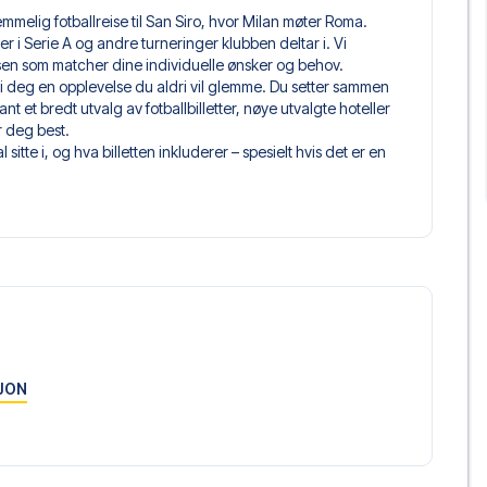
emmelig fotballreise til San Siro, hvor Milan møter Roma.
mper i Serie A og andre turneringer klubben deltar i. Vi
isen som matcher dine individuelle ønsker og behov.
 gi deg en opplevelse du aldri vil glemme. Du setter sammen
nt et bredt utvalg av fotballbilletter, nøye utvalgte hoteller
r deg best.
sitte i, og hva billetten inkluderer – spesielt hvis det er en
n bare inngang til kampen – det kan for eksempel være tilgang
 vil det være tydelig angitt både ved valg av billettype og i
o, som passer til enhver smak og ethvert budsjett. Fra
eller og prisvennlige alternativer – vi har noe for alle
Alt du trenger å gjøre er å velge det hotellet som passer deg
ntakt oss, og vi skal se hva vi kan gjøre.
u kan selv velge om du vil stå for flyreisen.
u all nødvendig informasjon om innsjekkingsrutiner og
u kan reise trygt og fokusere fullt ut på
JON
ørger for en problemfri bestillingsprosess, og står klare med
gelige på
+47 73 02 20 22
eller
her
dersom du trenger