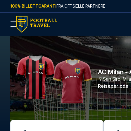
Skip to content
100% BILLETTGARANTI
FRA OFFISIELLE PARTNERE
AC Milan -
San Siro
,
Mil
Reiseperiode
: