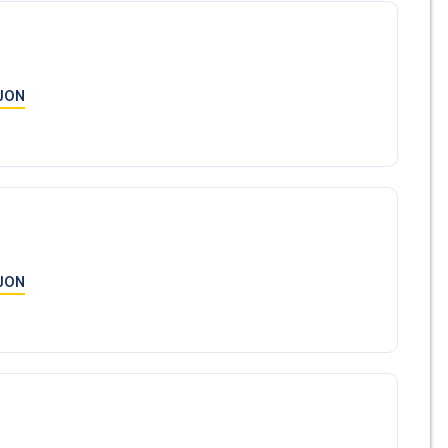
takt oss idag, og la oss hjelpe deg med å realisere din
JON
JON