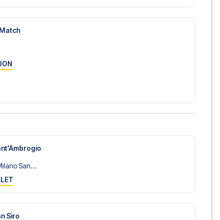
-Match
JON
ant'Ambrogio
ilano San...
LLET
n Siro