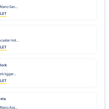
ilano San...
LLET
caster Hot...
LLET
York
k ligger...
LLET
osta
ilano Aos...