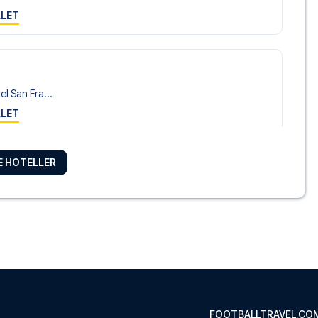
LLET
o
l San Fra...
LLET
RE HOTELLER
e Hotel
tel i Mi...
LLET
tet av...
LLET
FOOTBALLTRAVEL.CO