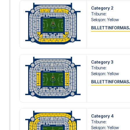
Category 2
Er du klar for å oppleve Milan på San Siro mot Roma? Kon
Tribune
:
fotballreisedrøm!
Seksjon
:
Yellow
BILLETTINFORMAS
Category 3
Tribune
:
Seksjon
:
Yellow
BILLETTINFORMAS
Category 4
Tribune
:
Seksjon
:
Yellow