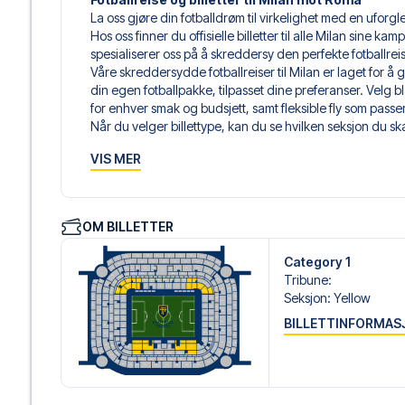
La oss gjøre din fotballdrøm til virkelighet med en uforgl
Hos oss finner du offisielle billetter til alle Milan sine ka
spesialiserer oss på å skreddersy den perfekte fotballre
Våre skreddersydde fotballreiser til Milan er laget for å
din egen fotballpakke, tilpasset dine preferanser. Velg bla
for enhver smak og budsjett, samt fleksible fly som passe
Når du velger billettype, kan du se hvilken seksjon du skal 
hospitality-billett. En hospitality-billett gir deg mer en
VIS MER
til lounge og/eller mat og drikke. Hvis dette er inkludert,
dine reisedokumenter.
Vi tilbyr et bredt utvalg av håndplukkede hoteller i Milan
luksuriøse 5-stjerners hoteller til sjarmerende boutiquehot
OM BILLETTER
reisende. Vi tar hensyn til beliggenhet, komfort og pris. 
best. Foretrekker du et spesifikt hotell vi ikke tilbyr, så ko
Category 1
Vi tilbyr fotballpakker til Milan både med og uten fly, så d
Tribune
:
Velger du en av våre komplette pakker med fly, mottar d
Seksjon
:
Yellow
flydetaljer sammen med reisedokumentene dine – slik at d
BILLETTINFORMAS
fotballopplevelsen.
Trygg booking og personlig service
Din sikkerhet og opplevelse er vår høyeste prioritet. Vi s
personlig service både før og under reisen. Vi er tilgjen
hjelp til å bestille reisen.