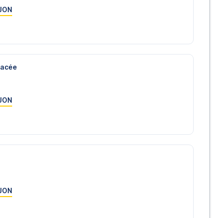
JON
lacée
JON
JON