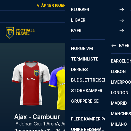
Skip to content
VI ÅPNER IGJEN
LØRDAG
KL.
10:00
KLUBBER
LIGAER
BYER
BYER
NORGE VM
TERMINLISTE
BARCELO
DERBIES
LISBON
BUDSJETTREISER
LIVERPO
STORE KAMPER
LONDON
GRUPPEREISE
MADRID
MANCHES
Ajax - Cambuur
FLERE KAMPER PÅ ÉN REISE
Johan Cruijff ArenA
,
Amsterdam
MILANO
UNIKE REISEMÅL
Reiseperiode
:
11. - 14. des. 2026