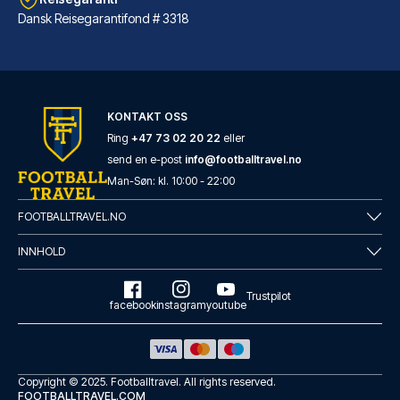
Dansk Reisegarantifond # 3318
Conscious Hotel Westerpark
KONTAKT OSS
Har du Conscious Hotel Westerp...
Ring
+47 73 02 20 22
eller
send en e-post
info@footballtravel.no
LES MER OM HOTELLET
Man
-
Søn
: kl.
10:00
-
22:00
FOOTBALLTRAVEL.NO
INNHOLD
Trustpilot
facebook
instagram
youtube
Copyright © 2025.
Footballtravel
. All rights reserved.
FOOTBALLTRAVEL.COM