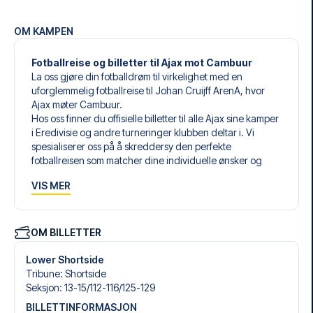
OM KAMPEN
Fotballreise og billetter til Ajax mot Cambuur
La oss gjøre din fotballdrøm til virkelighet med en
uforglemmelig fotballreise til Johan Cruijff ArenA, hvor
Ajax møter Cambuur.
Hos oss finner du offisielle billetter til alle Ajax sine kamper
i Eredivisie og andre turneringer klubben deltar i. Vi
spesialiserer oss på å skreddersy den perfekte
fotballreisen som matcher dine individuelle ønsker og
behov.
VIS MER
Våre skreddersydde fotballreiser til Ajax er laget for å gi
deg en opplevelse du aldri vil glemme. Du setter sammen
din egen fotballpakke, tilpasset dine preferanser. Velg
blant et bredt utvalg av fotballbilletter, nøye utvalgte
OM BILLETTER
hoteller for enhver smak og budsjett, samt fleksible fly som
passer deg best.
Lower Shortside
Når du velger billettype, kan du se hvilken seksjon du skal
Tribune
:
Shortside
sitte i, og hva billetten inkluderer – spesielt hvis det er en
Seksjon
:
13-15/​112-116/​125-129
hospitality-billett. En hospitality-billett gir deg mer enn
BILLETTINFORMASJON