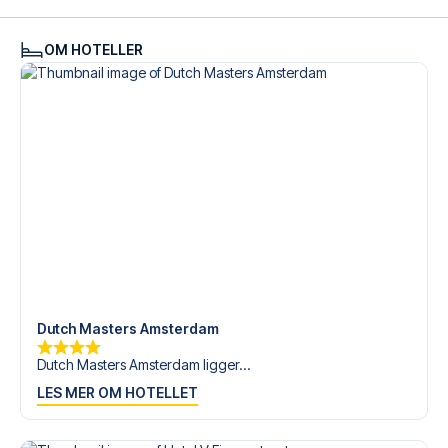
tilgjengelige på
+47 73 02 20 22
eller
her
dersom du
trenger hjelp til å bestille reisen.
OM HOTELLER
Er du klar for å oppleve Ajax på Johan Cruijff ArenA mot
Cambuur? Kontakt oss idag, og la oss hjelpe deg med å
realisere din fotballreisedrøm!
Dutch Masters Amsterdam
Dutch Masters Amsterdam ligger...
LES MER OM HOTELLET