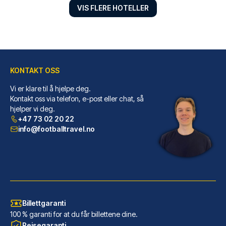
VIS FLERE HOTELLER
KONTAKT OSS
Vi er klare til å hjelpe deg.
ClinkMama
Kontakt oss via telefon, e-post eller chat, så
hjelper vi deg.
Velger du ClinkMama bor du i h...
+47 73 02 20 22
LES MER OM HOTELLET
info@footballtravel.no
Billettgaranti
100 % garanti for at du får billettene dine.
Reisegaranti