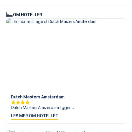
tilgjengelige på
+47 73 02 20 22
eller
her
dersom du
trenger hjelp til å bestille reisen.
OM HOTELLER
Er du klar for å oppleve Ajax på Johan Cruijff ArenA mot
Feyenoord? Kontakt oss idag, og la oss hjelpe deg med å
realisere din fotballreisedrøm!
Dutch Masters Amsterdam
Dutch Masters Amsterdam ligger...
LES MER OM HOTELLET