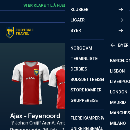
Skip to content
VI ER KLARE TIL Å HJELPE
RING
+47 73 02 20 22
KLUBBER
LIGAER
BYER
BYER
NORGE VM
TERMINLISTE
BARCELO
DERBIES
LISBON
BUDSJETTREISER
LIVERPO
STORE KAMPER
LONDON
GRUPPEREISE
MADRID
MANCHES
Ajax - Feyenoord
FLERE KAMPER PÅ ÉN REISE
Johan Cruijff ArenA
,
Amsterdam
MILANO
UNIKE REISEMÅL
Reiseperiode
:
26. feb. - 1. mars 2027