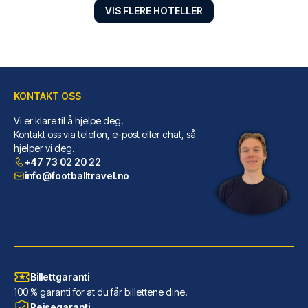
VIS FLERE HOTELLER
KONTAKT OSS
Vi er klare til å hjelpe deg.
ClinkMama
Kontakt oss via telefon, e-post eller chat, så
hjelper vi deg.
Velger du ClinkMama bor du i h...
+47 73 02 20 22
LES MER OM HOTELLET
info@footballtravel.no
Billettgaranti
100 % garanti for at du får billettene dine.
Reisegaranti