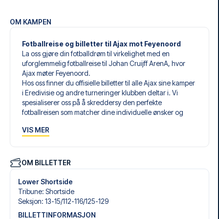
OM KAMPEN
Fotballreise og billetter til Ajax mot Feyenoord
La oss gjøre din fotballdrøm til virkelighet med en
uforglemmelig fotballreise til Johan Cruijff ArenA, hvor
Ajax møter Feyenoord.
Hos oss finner du offisielle billetter til alle Ajax sine kamper
i Eredivisie og andre turneringer klubben deltar i. Vi
spesialiserer oss på å skreddersy den perfekte
fotballreisen som matcher dine individuelle ønsker og
behov.
VIS MER
Våre skreddersydde fotballreiser til Ajax er laget for å gi
deg en opplevelse du aldri vil glemme. Du setter sammen
din egen fotballpakke, tilpasset dine preferanser. Velg
blant et bredt utvalg av fotballbilletter, nøye utvalgte
OM BILLETTER
hoteller for enhver smak og budsjett, samt fleksible fly som
passer deg best.
Lower Shortside
Når du velger billettype, kan du se hvilken seksjon du skal
Tribune
:
Shortside
sitte i, og hva billetten inkluderer – spesielt hvis det er en
Seksjon
:
13-15/​112-116/​125-129
hospitality-billett. En hospitality-billett gir deg mer enn
BILLETTINFORMASJON