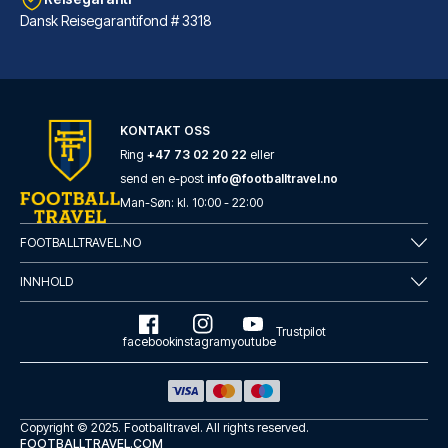
Dansk Reisegarantifond # 3318
Conscious Hotel Westerpark
KONTAKT OSS
Har du Conscious Hotel Westerp...
Ring
+47 73 02 20 22
eller
send en e-post
info@footballtravel.no
LES MER OM HOTELLET
Man
-
Søn
: kl.
10:00
-
22:00
FOOTBALLTRAVEL.NO
INNHOLD
Trustpilot
facebook
instagram
youtube
Copyright © 2025.
Footballtravel
. All rights reserved.
FOOTBALLTRAVEL.COM