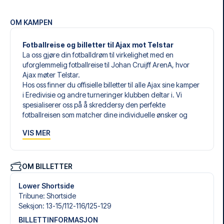
OM KAMPEN
Fotballreise og billetter til Ajax mot Telstar
La oss gjøre din fotballdrøm til virkelighet med en
uforglemmelig fotballreise til Johan Cruijff ArenA, hvor
Ajax møter Telstar.
Hos oss finner du offisielle billetter til alle Ajax sine kamper
i Eredivisie og andre turneringer klubben deltar i. Vi
spesialiserer oss på å skreddersy den perfekte
fotballreisen som matcher dine individuelle ønsker og
behov.
VIS MER
Våre skreddersydde fotballreiser til Ajax er laget for å gi
deg en opplevelse du aldri vil glemme. Du setter sammen
din egen fotballpakke, tilpasset dine preferanser. Velg
blant et bredt utvalg av fotballbilletter, nøye utvalgte
OM BILLETTER
hoteller for enhver smak og budsjett, samt fleksible fly som
passer deg best.
Lower Shortside
Når du velger billettype, kan du se hvilken seksjon du skal
Tribune
:
Shortside
sitte i, og hva billetten inkluderer – spesielt hvis det er en
Seksjon
:
13-15/​112-116/​125-129
hospitality-billett. En hospitality-billett gir deg mer enn
BILLETTINFORMASJON