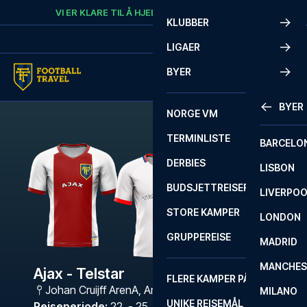
Skip to content
VI ER KLARE TIL Å HJELPE
RING
+47 73 02 20 22
KLUBBER
LIGAER
BYER
BYER
NORGE VM
TERMINLISTE
BARCELO
DERBIES
LISBON
BUDSJETTREISER
LIVERPO
STORE KAMPER
LONDON
GRUPPEREISE
MADRID
MANCHES
Ajax - Telstar
FLERE KAMPER PÅ ÉN REISE
Johan Cruijff ArenA
,
Amsterdam
MILANO
UNIKE REISEMÅL
Reiseperiode
:
22. - 25. jan. 2027