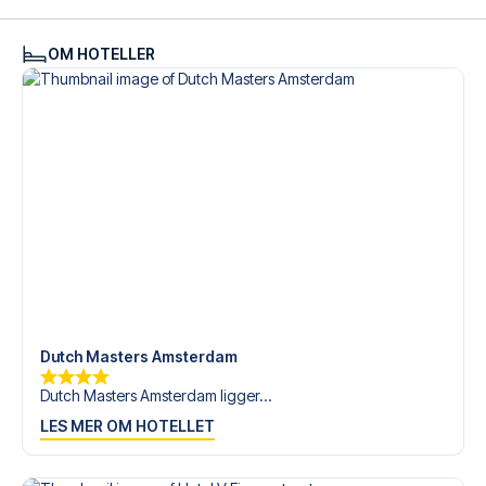
tilgjengelige på
+47 73 02 20 22
eller
her
dersom du
trenger hjelp til å bestille reisen.
OM HOTELLER
Er du klar for å oppleve Ajax på Johan Cruijff ArenA mot
Telstar? Kontakt oss idag, og la oss hjelpe deg med å
realisere din fotballreisedrøm!
Dutch Masters Amsterdam
Dutch Masters Amsterdam ligger...
LES MER OM HOTELLET