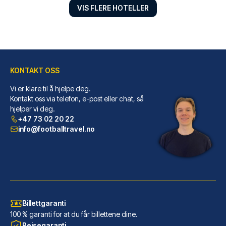
VIS FLERE HOTELLER
KONTAKT OSS
Vi er klare til å hjelpe deg.
ClinkMama
Kontakt oss via telefon, e-post eller chat, så
hjelper vi deg.
Velger du ClinkMama bor du i h...
+47 73 02 20 22
LES MER OM HOTELLET
info@footballtravel.no
Billettgaranti
100 % garanti for at du får billettene dine.
Reisegaranti