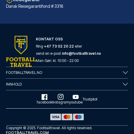
Dansk Reisegarantifond # 3318
Conscious Hotel Westerpark
KONTAKT OSS
Har du Conscious Hotel Westerp...
Ring
+47 73 02 20 22
eller
send en e-post
info@footballtravel.no
LES MER OM HOTELLET
Man
-
Søn
: kl.
10:00
-
22:00
FOOTBALLTRAVEL.NO
INNHOLD
Trustpilot
facebook
instagram
youtube
Copyright © 2025.
Footballtravel
. All rights reserved.
FOOTBALLTRAVEL.COM