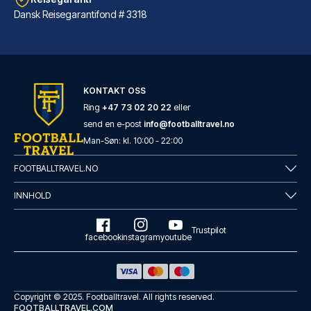
Dansk Reisegarantifond # 3318
ibis London Excel Docklands
KONTAKT OSS
Beliggende i London (Docklands...
Ring
+47 73 02 20 22
eller
send en e-post
info@footballtravel.no
LES MER OM HOTELLET
Man
-
Søn
: kl.
10:00
-
22:00
FOOTBALLTRAVEL.NO
INNHOLD
Trustpilot
facebook
instagram
youtube
Copyright © 2025.
Footballtravel
. All rights reserved.
FOOTBALLTRAVEL.COM