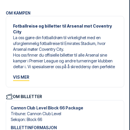
OM KAMPEN
Fotballreise og billetter til Arsenal mot Coventry
City
La oss gjøre din fotballdrøm til virkelighet med en
uforglemmelig fotballreise til Emirates Stadium, hvor
Arsenal møter Coventry City.
Hos oss finner du offisielle billetter til alle Arsenal sine
kamper i Premier League og andre turneringer klubben
deltar i. Vi spesialiserer oss på å skreddersy den perfekte
fotballreisen som matcher dine individuelle ønsker og
VIS MER
behov.
Våre skreddersydde fotballreiser til Arsenal er laget for å
gi deg en opplevelse du aldri vil glemme. Du setter
sammen din egen fotballpakke, tilpasset dine preferanser.
OM BILLETTER
Velg blant et bredt utvalg av fotballbilletter, nøye utvalgte
hoteller for enhver smak og budsjett, samt fleksible fly som
Cannon Club Level Block 66 Package
passer deg best.
Tribune
:
Cannon Club Level
Når du velger billettype, kan du se hvilken seksjon du skal
Seksjon
:
Block 66
sitte i, og hva billetten inkluderer – spesielt hvis det er en
BILLETTINFORMASJON