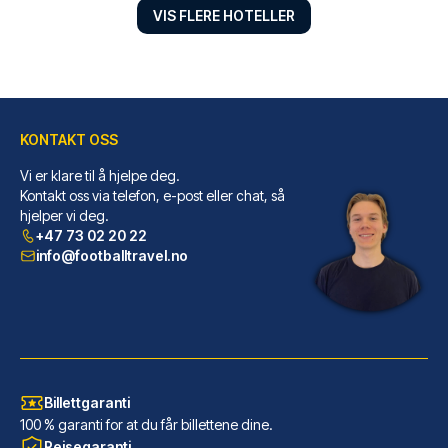
VIS FLERE HOTELLER
KONTAKT OSS
Vi er klare til å hjelpe deg.
Harrods Room
Kontakt oss via telefon, e-post eller chat, så
hjelper vi deg.
Velger du Harrods Room bor du ...
+47 73 02 20 22
LES MER OM HOTELLET
info@footballtravel.no
Billettgaranti
100 % garanti for at du får billettene dine.
Reisegaranti