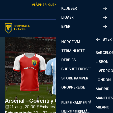
Skip to content
VI ÅPNER IGJEN
LØRDAG
KL.
10:00
KLUBBER
LIGAER
BYER
BYER
NORGE VM
TERMINLISTE
BARCELO
DERBIES
LISBON
BUDSJETTREISER
LIVERPO
STORE KAMPER
LONDON
GRUPPEREISE
MADRID
MANCHES
Arsenal - Coventry City
FLERE KAMPER PÅ ÉN REISE
21. aug., 20:00
Emirates Stadium
,
London
MILANO
UNIKE REISEMÅL
Reiseperiode
:
20. - 22. aug. 2026