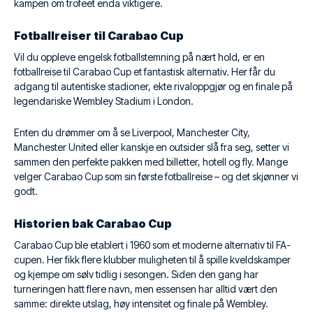
kampen om trofeet enda viktigere.
Fotballreiser til Carabao Cup
Vil du oppleve engelsk fotballstemning på nært hold, er en
fotballreise til Carabao Cup et fantastisk alternativ. Her får du
adgang til autentiske stadioner, ekte rivaloppgjør og en finale på
legendariske Wembley Stadium i London.
Enten du drømmer om å se Liverpool, Manchester City,
Manchester United eller kanskje en outsider slå fra seg, setter vi
sammen den perfekte pakken med billetter, hotell og fly. Mange
velger Carabao Cup som sin første fotballreise – og det skjønner vi
godt.
Historien bak Carabao Cup
Carabao Cup ble etablert i 1960 som et moderne alternativ til FA-
cupen. Her fikk flere klubber muligheten til å spille kveldskamper
og kjempe om sølv tidlig i sesongen. Siden den gang har
turneringen hatt flere navn, men essensen har alltid vært den
samme: direkte utslag, høy intensitet og finale på Wembley.