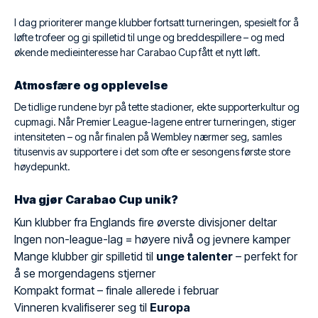
I dag prioriterer mange klubber fortsatt turneringen, spesielt for å
løfte trofeer og gi spilletid til unge og breddespillere – og med
økende medieinteresse har Carabao Cup fått et nytt løft.
Atmosfære og opplevelse
De tidlige rundene byr på tette stadioner, ekte supporterkultur og
cupmagi. Når Premier League-lagene entrer turneringen, stiger
intensiteten – og når finalen på Wembley nærmer seg, samles
titusenvis av supportere i det som ofte er sesongens første store
høydepunkt.
Hva gjør Carabao Cup unik?
Kun klubber fra Englands fire øverste divisjoner deltar
Ingen non-league-lag = høyere nivå og jevnere kamper
Mange klubber gir spilletid til
unge talenter
– perfekt for
å se morgendagens stjerner
Kompakt format – finale allerede i februar
Vinneren kvalifiserer seg til
Europa