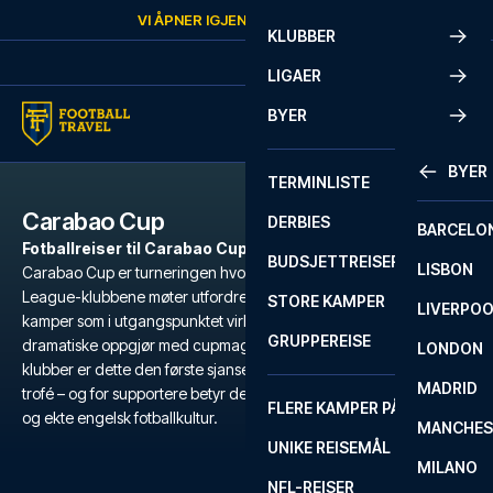
Skip to content
VI ÅPNER IGJEN
TIRSDAG
KL.
10:00
KLUBBER
LIGAER
BYER
BYER
TERMINLISTE
Carabao Cup
DERBIES
BARCELO
Fotballreiser til Carabao Cup-kamper
BUDSJETTREISER
LISBON
Carabao Cup er turneringen hvor alt kan skje. Det er her Premier
League-klubbene møter utfordrere fra lavere divisjoner, og hvor
STORE KAMPER
LIVERPO
kamper som i utgangspunktet virker enkle, raskt kan utvikle seg til
GRUPPEREISE
dramatiske oppgjør med cupmagi og overraskelser. For mange
LONDON
klubber er dette den første sjansen i sesongen til å sikre seg et
MADRID
trofé – og for supportere betyr det spennende kamper, full innsats
FLERE KAMPER PÅ ÉN REISE
og ekte engelsk fotballkultur.
MANCHES
UNIKE REISEMÅL
MILANO
NFL-REISER