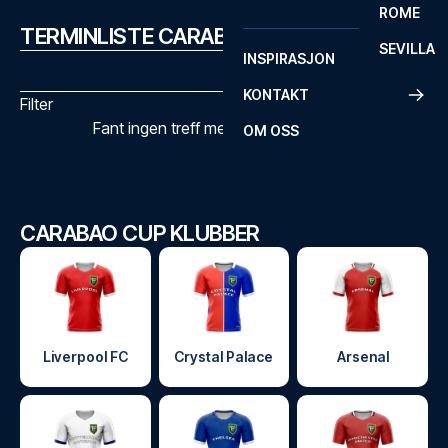
ROME
TERMINLISTE CARABAO CUP
SEVILLA
INSPIRASJON
KONTAKT
Filter
Fant ingen treff med de valgte filtrene
OM OSS
CARABAO CUP KLUBBER
Liverpool FC
Crystal Palace
Arsenal