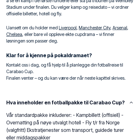
å se en kamp i de første rundene eller stå på tribunen på Wembley
Stadium under finalen. Du velger kamp og reisedato – vi ordner
offisielle billetter, hotell og fly.
Uansett om du holder med
Liverpool
,
Manchester City
,
Arsenal
,
Chelsea
, eller bare vil oppleve ekte cupdrama – vi finner
løsningen som passer deg.
Klar for å kjenne på pokaldramaet?
Kontakt oss i dag, og få hjelp til å planlegge din fotballreise til
Carabao Cup.
Finalen venter – og du kan være der når neste kapittel skrives.
Hva inneholder en fotballpakke til Carabao Cup?
Vår standardpakke inkluderer: - Kampbillett (offisiell) -
Overnatting på nøye utvalgt hotell - Fly t/r fra Norge
(valgfritt) Ekstratjenester som transport, guidede turer
eller middagspakker