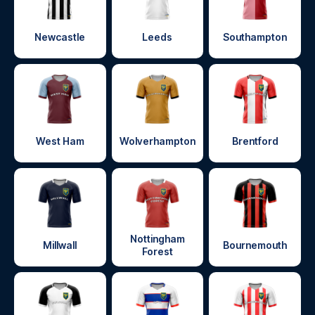
Newcastle
Leeds
Southampton
West Ham
Wolverhampton
Brentford
Nottingham
Millwall
Bournemouth
Forest