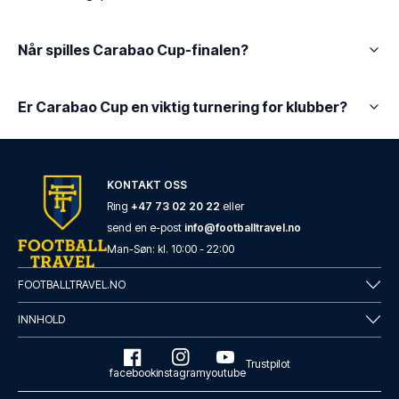
Når spilles Carabao Cup-finalen?
Er Carabao Cup en viktig turnering for klubber?
KONTAKT OSS
Ring
+47 73 02 20 22
eller
send en e-post
info@footballtravel.no
Man
-
Søn
: kl.
10:00
-
22:00
FOOTBALLTRAVEL.NO
INNHOLD
Trustpilot
facebook
instagram
youtube