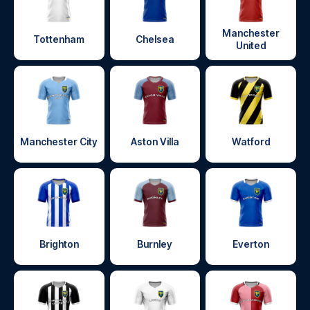
Manchester
Tottenham
Chelsea
United
Manchester City
Aston Villa
Watford
Brighton
Burnley
Everton