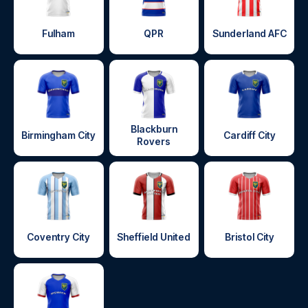
Fulham
QPR
Sunderland AFC
Blackburn
Birmingham City
Cardiff City
Rovers
Coventry City
Sheffield United
Bristol City