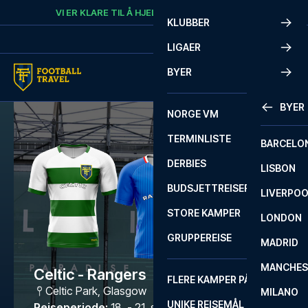
Skip to content
VI ER KLARE TIL Å HJELPE
RING
+47 73 02 20 22
KLUBBER
LIGAER
BYER
BYER
NORGE VM
TERMINLISTE
BARCELO
DERBIES
LISBON
BUDSJETTREISER
LIVERPO
STORE KAMPER
LONDON
GRUPPEREISE
MADRID
MANCHES
Celtic - Rangers
FLERE KAMPER PÅ ÉN REISE
Celtic Park
,
Glasgow
MILANO
UNIKE REISEMÅL
Reiseperiode
:
18. - 21. sep. 2026