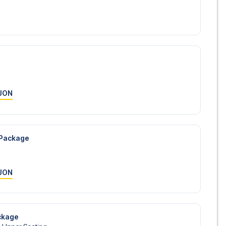
JON
 Package
JON
ckage