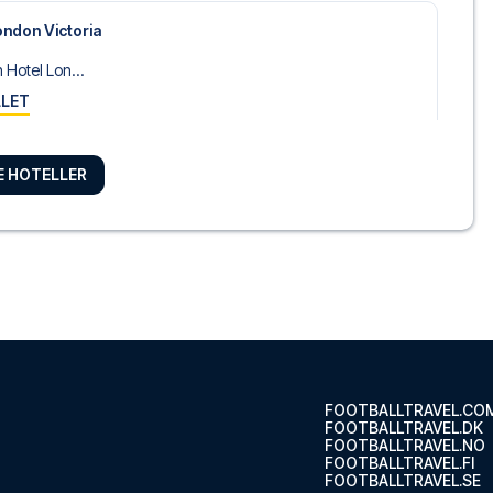
ondon Victoria
 Hotel Lon...
LLET
RE HOTELLER
on London Kensington
bleTree by...
LLET
 Southwark – near Borough Market
Styles L...
LLET
FOOTBALLTRAVEL.CO
FOOTBALLTRAVEL.DK
FOOTBALLTRAVEL.NO
FOOTBALLTRAVEL.FI
FOOTBALLTRAVEL.SE
ourt