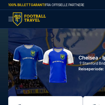
Skip to content
100% BILLETTGARANTI
FRA OFFISIELLE PARTNERE
Chelsea - 
Stamford Bri
Reiseperiode
: