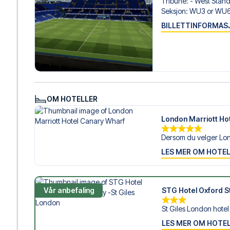
Tribune
:
- West Stan
Seksjon
:
WU3 or WU
BILLETTINFORMAS
OM HOTELLER
London Marriott Ho
Dersom du velger Lon
LES MER OM HOTE
Vår anbefaling
STG Hotel Oxford St
St Giles London hotel i
LES MER OM HOTE