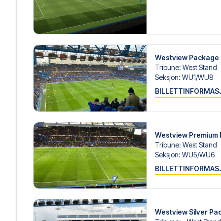
Westview Package
Tribune
:
West Stand
Seksjon
:
WU1/​WU8
BILLETTINFORMAS
Westview Premium
Tribune
:
West Stand
Seksjon
:
WU5/​WU6
BILLETTINFORMAS
Westview Silver Pa