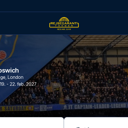
Ipswich
dge
,
London
19. - 22. feb. 2027