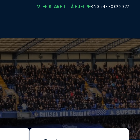
VI ER KLARE TIL Å HJELPE
RING
+47 73 02 20 22