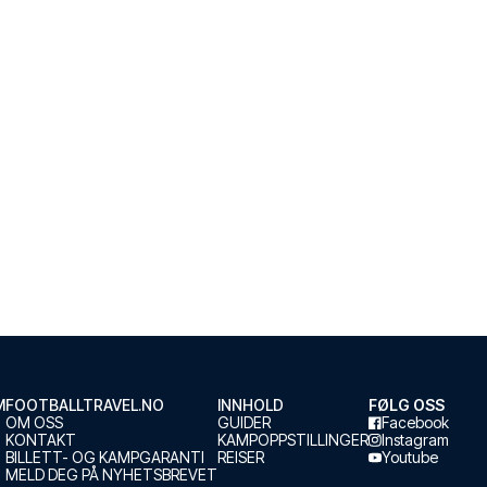
M
FOOTBALLTRAVEL.NO
INNHOLD
FØLG OSS
OM OSS
GUIDER
Facebook
KONTAKT
KAMPOPPSTILLINGER
Instagram
BILLETT- OG KAMPGARANTI
REISER
Youtube
MELD DEG PÅ NYHETSBREVET