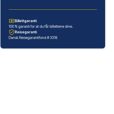
Billettgaranti
100 % garanti for at du får billettene dine.
Reisegaranti
Dansk Reisegarantifond # 3318