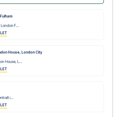
 Fulham
 London F...
LLET
don House, London City
n House, L...
LLET
tralt i...
LLET