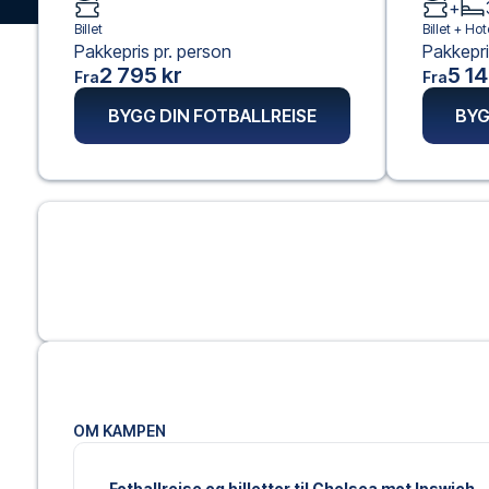
+
Billet
Billet +
Hote
Pakkepris pr. person
Pakkepri
2 795 kr
5 14
Fra
Fra
BYGG DIN FOTBALLREISE
BYG
OM KAMPEN
Fotballreise og billetter til Chelsea mot Ipswich