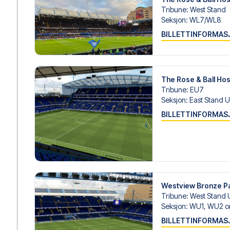
personlig service både før og under reisen. Vi er tilgjen
Tribune
:
West Stand
hjelp til å bestille reisen.
Seksjon
:
WL7/​WL8
BILLETTINFORMAS
Er du klar for å oppleve Chelsea på Stamford Bridge mot
realisere din fotballreisedrøm!
The Rose & Ball Hos
Tribune
:
EU7
Seksjon
:
East Stand U
BILLETTINFORMAS
Westview Bronze 
Tribune
:
West Stand 
Seksjon
:
WU1, WU2 o
BILLETTINFORMAS