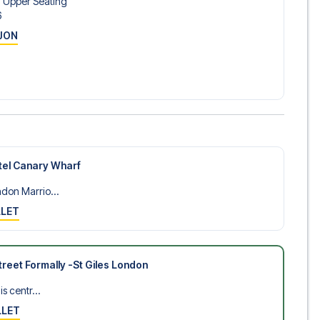
d Upper Seating
6
JON
tel Canary Wharf
don Marrio...
LLET
reet Formally -St Giles London
s centr...
LLET