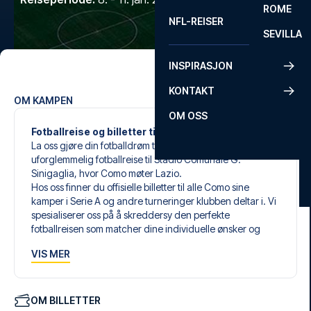
ROME
NFL-REISER
SEVILLA
INSPIRASJON
KONTAKT
OM KAMPEN
OM OSS
Fotballreise og billetter til Como mot Lazio
La oss gjøre din fotballdrøm til virkelighet med en
uforglemmelig fotballreise til Stadio Comunale G.
Sinigaglia, hvor Como møter Lazio.
Hos oss finner du offisielle billetter til alle Como sine
kamper i Serie A og andre turneringer klubben deltar i. Vi
spesialiserer oss på å skreddersy den perfekte
fotballreisen som matcher dine individuelle ønsker og
behov.
VIS MER
Våre skreddersydde fotballreiser til Como er laget for å gi
deg en opplevelse du aldri vil glemme. Du setter sammen
din egen fotballpakke, tilpasset dine preferanser. Velg
blant et bredt utvalg av fotballbilletter, nøye utvalgte
OM BILLETTER