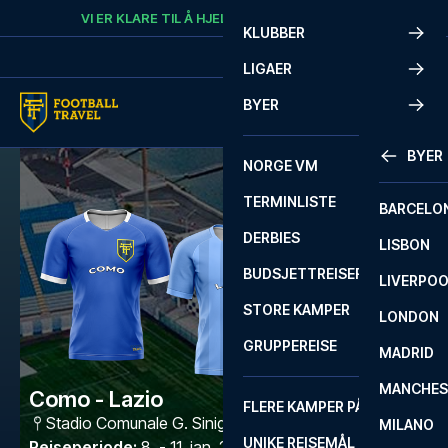
Skip to content
VI ER KLARE TIL Å HJELPE
RING
+47 73 02 20 22
KLUBBER
LIGAER
BYER
BYER
NORGE VM
TERMINLISTE
BARCELO
DERBIES
LISBON
BUDSJETTREISER
LIVERPO
STORE KAMPER
LONDON
GRUPPEREISE
MADRID
MANCHES
Como - Lazio
FLERE KAMPER PÅ ÉN REISE
Stadio Comunale G. Sinigaglia
,
Como
MILANO
UNIKE REISEMÅL
Reiseperiode
:
8. - 11. jan. 2027