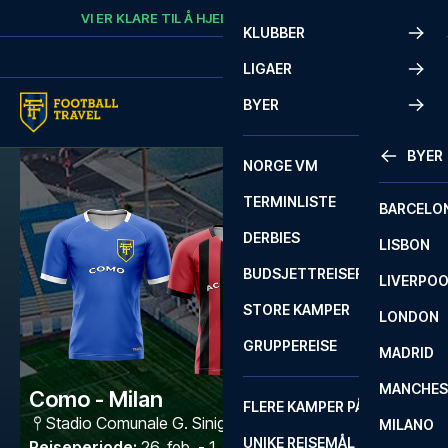
Skip to content
VI ER KLARE TIL Å HJELPE
RING
+47 73 02 20 22
KLUBBER
LIGAER
BYER
BYER
NORGE VM
TERMINLISTE
BARCELO
DERBIES
LISBON
BUDSJETTREISER
LIVERPO
STORE KAMPER
LONDON
GRUPPEREISE
MADRID
MANCHES
Como - Milan
FLERE KAMPER PÅ ÉN REISE
Stadio Comunale G. Sinigaglia
,
Como
MILANO
UNIKE REISEMÅL
Reiseperiode
:
26. feb. - 1. mars 2027