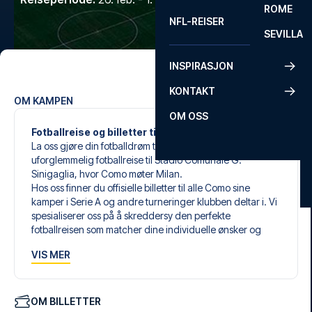
ROME
NFL-REISER
SEVILLA
INSPIRASJON
KONTAKT
OM KAMPEN
OM OSS
Fotballreise og billetter til Como mot Milan
La oss gjøre din fotballdrøm til virkelighet med en
uforglemmelig fotballreise til Stadio Comunale G.
Sinigaglia, hvor Como møter Milan.
Hos oss finner du offisielle billetter til alle Como sine
kamper i Serie A og andre turneringer klubben deltar i. Vi
spesialiserer oss på å skreddersy den perfekte
fotballreisen som matcher dine individuelle ønsker og
behov.
VIS MER
Våre skreddersydde fotballreiser til Como er laget for å gi
deg en opplevelse du aldri vil glemme. Du setter sammen
din egen fotballpakke, tilpasset dine preferanser. Velg
blant et bredt utvalg av fotballbilletter, nøye utvalgte
OM BILLETTER