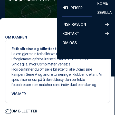
ROME
NFL-REISER
SEVILLA
INSPIRASJON
KONTAKT
OM KAMPEN
OM OSS
Fotballreise og billetter til Como mot Venezia
La oss gjøre din fotballdrøm til virkelighet med en
uforglemmelig fotballreise til Stadio Comunale G.
Sinigaglia, hvor Como møter Venezia.
Hos oss finner du offisielle billetter til alle Como sine
kamper i Serie A og andre turneringer klubben deltar i. Vi
spesialiserer oss på å skreddersy den perfekte
fotballreisen som matcher dine individuelle ønsker og
behov.
VIS MER
Våre skreddersydde fotballreiser til Como er laget for å gi
deg en opplevelse du aldri vil glemme. Du setter sammen
din egen fotballpakke, tilpasset dine preferanser. Velg
blant et bredt utvalg av fotballbilletter, nøye utvalgte
OM BILLETTER