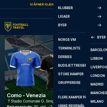
Skip to content
VI ÅPNER IGJEN
SØNDAG
KL.
10:00
KLUBBER
LIGAER
BYER
BYER
NORGE VM
TERMINLISTE
BARCELO
DERBIES
LISBON
BUDSJETTREISER
LIVERPO
STORE KAMPER
LONDON
GRUPPEREISE
MADRID
MANCHES
Como - Venezia
FLERE KAMPER PÅ ÉN REISE
Stadio Comunale G. Sinigaglia
,
Como
MILANO
UNIKE REISEMÅL
Reiseperiode
:
30. okt. - 2. nov. 2026