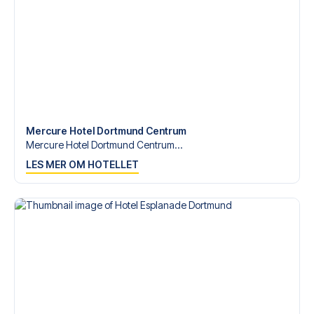
med personlig service både før og under reisen. Vi er
tilgjengelige på
+47 73 02 20 22
eller
her
dersom du
trenger hjelp til å bestille reisen.
Er du klar for å oppleve Dortmund på Signal Iduna Park
mot Stuttgart? Kontakt oss idag, og la oss hjelpe deg med
å realisere din fotballreisedrøm!
Mercure Hotel Dortmund Centrum
Mercure Hotel Dortmund Centrum...
LES MER OM HOTELLET