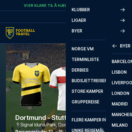
Skip to content
VI ER KLARE TIL Å HJELPE
RING
+47 73 02 20 22
KLUBBER
LIGAER
BYER
BYER
NORGE VM
TERMINLISTE
BARCELO
DERBIES
LISBON
BUDSJETTREISER
LIVERPO
STORE KAMPER
LONDON
GRUPPEREISE
MADRID
MANCHES
Dortmund - Stuttgart
FLERE KAMPER PÅ ÉN REISE
Signal Iduna Park
,
Dortmund
MILANO
UNIKE REISEMÅL
Reiseperiode
:
12. - 15. feb. 2027