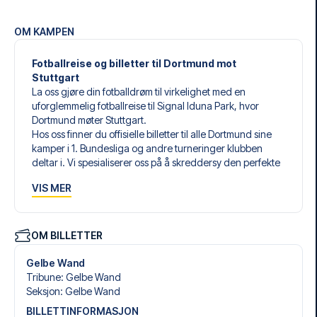
OM KAMPEN
Fotballreise og billetter til Dortmund mot
Stuttgart
La oss gjøre din fotballdrøm til virkelighet med en
uforglemmelig fotballreise til Signal Iduna Park, hvor
Dortmund møter Stuttgart.
Hos oss finner du offisielle billetter til alle Dortmund sine
kamper i 1. Bundesliga og andre turneringer klubben
deltar i. Vi spesialiserer oss på å skreddersy den perfekte
fotballreisen som matcher dine individuelle ønsker og
VIS MER
behov.
Våre skreddersydde fotballreiser til Dortmund er laget for
å gi deg en opplevelse du aldri vil glemme. Du setter
sammen din egen fotballpakke, tilpasset dine preferanser.
OM BILLETTER
Velg blant et bredt utvalg av fotballbilletter, nøye utvalgte
hoteller for enhver smak og budsjett, samt fleksible fly som
Gelbe Wand
passer deg best.
Tribune
:
Gelbe Wand
Når du velger billettype, kan du se hvilken seksjon du skal
Seksjon
:
Gelbe Wand
sitte i, og hva billetten inkluderer – spesielt hvis det er en
BILLETTINFORMASJON