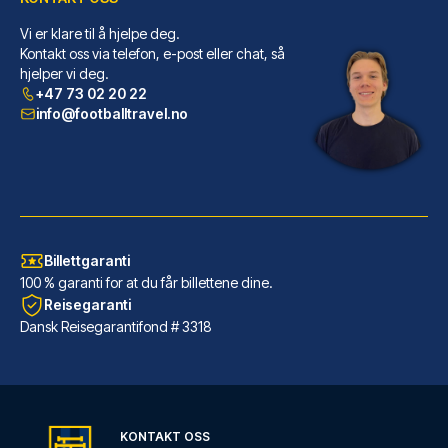
Hotel Senator
Vi er klare til å hjelpe deg.
Hotel Senator ligger sentralt ...
Kontakt oss via telefon, e-post eller chat, så
hjelper vi deg.
LES MER OM HOTELLET
+47 73 02 20 22
info@footballtravel.no
Billettgaranti
100 % garanti for at du får billettene dine.
Reisegaranti
Dansk Reisegarantifond # 3318
Radisson Blu Hotel Dortmund
Har du Radisson Blu Hotel Dort...
KONTAKT OSS
LES MER OM HOTELLET