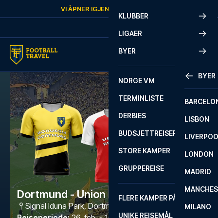
Skip to content
VI ÅPNER IGJEN
SØNDAG
KL.
10:00
KLUBBER
LIGAER
BYER
BYER
NORGE VM
TERMINLISTE
BARCELO
DERBIES
LISBON
BUDSJETTREISER
LIVERPO
STORE KAMPER
LONDON
GRUPPEREISE
MADRID
MANCHES
Dortmund - Union Berlin
FLERE KAMPER PÅ ÉN REISE
Signal Iduna Park
,
Dortmund
MILANO
UNIKE REISEMÅL
Reiseperiode
:
26. feb. - 1. mars 2027