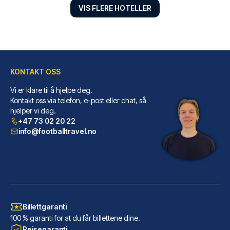
VIS FLERE HOTELLER
KONTAKT OSS
Hotel Senator
Vi er klare til å hjelpe deg.
Hotel Senator ligger sentralt ...
Kontakt oss via telefon, e-post eller chat, så
hjelper vi deg.
LES MER OM HOTELLET
+47 73 02 20 22
info@footballtravel.no
Billettgaranti
100 % garanti for at du får billettene dine.
Reisegaranti