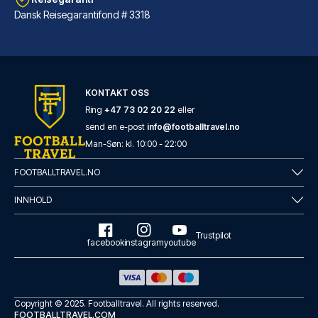
Dansk Reisegarantifond # 3318
Radisson Blu Hotel Dortmund
Har du Radisson Blu Hotel Dort...
KONTAKT OSS
LES MER OM HOTELLET
Ring
+47 73 02 20 22
eller
send en e-post
info@footballtravel.no
Man
-
Søn
: kl.
10:00
-
22:00
FOOTBALLTRAVEL.NO
INNHOLD
Trustpilot
facebook
instagram
youtube
Copyright © 2025.
Footballtravel
. All rights reserved.
FOOTBALLTRAVEL.COM
Leonardo Hotel Dortmund