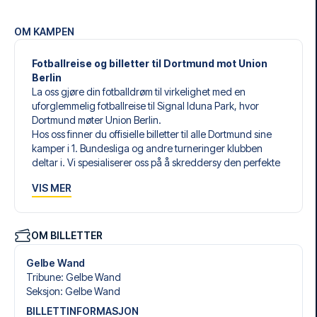
OM KAMPEN
Fotballreise og billetter til Dortmund mot Union
Berlin
La oss gjøre din fotballdrøm til virkelighet med en
uforglemmelig fotballreise til Signal Iduna Park, hvor
Dortmund møter Union Berlin.
Hos oss finner du offisielle billetter til alle Dortmund sine
kamper i 1. Bundesliga og andre turneringer klubben
deltar i. Vi spesialiserer oss på å skreddersy den perfekte
fotballreisen som matcher dine individuelle ønsker og
VIS MER
behov.
Våre skreddersydde fotballreiser til Dortmund er laget for
å gi deg en opplevelse du aldri vil glemme. Du setter
sammen din egen fotballpakke, tilpasset dine preferanser.
OM BILLETTER
Velg blant et bredt utvalg av fotballbilletter, nøye utvalgte
hoteller for enhver smak og budsjett, samt fleksible fly som
Gelbe Wand
passer deg best.
Tribune
:
Gelbe Wand
Når du velger billettype, kan du se hvilken seksjon du skal
Seksjon
:
Gelbe Wand
sitte i, og hva billetten inkluderer – spesielt hvis det er en
BILLETTINFORMASJON